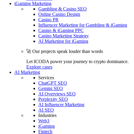
iGaming Marketing
Gambling & Casino SEO
Online Casino Design
Casino PR
Influencer Marketing for Gambling & iGaming
Casino & iGaming PPC
Casino Marketing Strategy
AI Marketing for iGaming
🚀 Our projects speak louder than words
Let ICODA power your journey to crypto dominance.
Explore cases
AI Marketing
Services
ChatGPT SEO
Gemini SEO
AI Overviews SEO
Perplexity SEO
AI Influencer Marketing
AI SEO
Industries
Web3
iGaming
Fintech