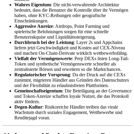
Wahres Eigentum
: Die nicht-verwahrende Architektur
bedeutet, dass die Benutzer die Kontrolle über ihr Vermögen
haben, ohne KYC-Reibungen oder geografische
Einschränkungen.
Aggressive Anreize
: Airdrops, Point Farming und
spielerische Belohnungen sorgen für eine schnelle
Benutzerakquise und Liquiditätssteigerung.
Durchbruch bei der Leistung
: Layer 2s und Appchains
liefern jetzt Geschwindigkeit und Kosten auf CEX-Niveau
und machen On-Chain-Derivate wirklich wettbewerbsfähig.
Vielfalt der Vermögenswerte
: Perp DEXs listen Long-Tail-
Token und synthetische Vermögenswerte schneller als
zentralisierte Börsen und erweitern so die Marktchancen.
Regulatorischer Vorsprung
: Da der Druck auf die CEXs
zunimmt, migrieren Händler aus Gründen des Datenschutzes
und der Flexibilität zu erlaubnisfreien Plattformen.
Gemeinschaftseigentum
: Die Beteiligung an der Governance
und Token-Anreize schaffen loyale Nutzer, die das Protokoll
aktiv fördern.
Degen-Kultur
: Risikoreiche Händler treiben das virale
Wachstum durch soziales Engagement, Wettbewerbe und
Renditejagd voran.