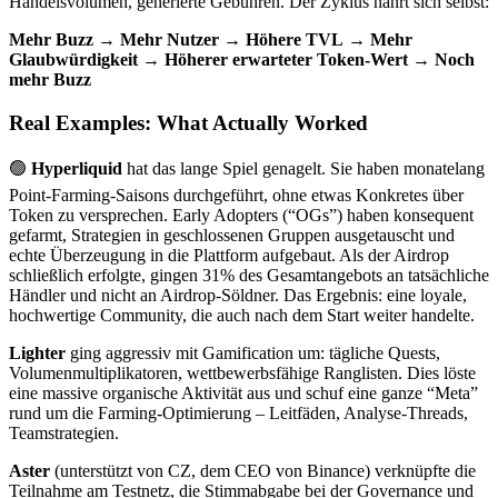
Handelsvolumen, generierte Gebühren. Der Zyklus nährt sich selbst:
Mehr Buzz
→
Mehr Nutzer
→
Höhere TVL
→
Mehr
Glaubwürdigkeit
→
Höherer erwarteter Token-Wert
→
Noch
mehr Buzz
Real Examples: What Actually Worked
🟢
Hyperliquid
hat das lange Spiel genagelt. Sie haben monatelang
Point-Farming-Saisons durchgeführt, ohne etwas Konkretes über
Token zu versprechen. Early Adopters (“OGs”) haben konsequent
gefarmt, Strategien in geschlossenen Gruppen ausgetauscht und
echte Überzeugung in die Plattform aufgebaut. Als der Airdrop
schließlich erfolgte, gingen 31% des Gesamtangebots an tatsächliche
Händler und nicht an Airdrop-Söldner. Das Ergebnis: eine loyale,
hochwertige Community, die auch nach dem Start weiter handelte.
Lighter
ging aggressiv mit Gamification um: tägliche Quests,
Volumenmultiplikatoren, wettbewerbsfähige Ranglisten. Dies löste
eine massive organische Aktivität aus und schuf eine ganze “Meta”
rund um die Farming-Optimierung – Leitfäden, Analyse-Threads,
Teamstrategien.
Aster
(unterstützt von CZ, dem CEO von Binance) verknüpfte die
Teilnahme am Testnetz, die Stimmabgabe bei der Governance und