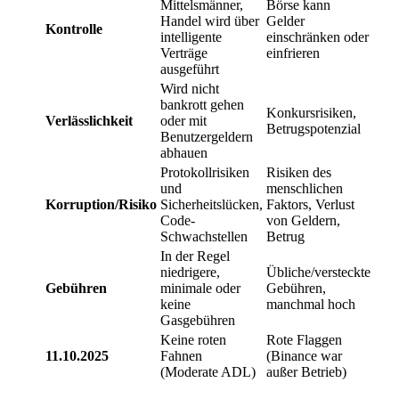
Mittelsmänner,
Börse kann
Handel wird über
Gelder
Kontrolle
intelligente
einschränken oder
Verträge
einfrieren
ausgeführt
Wird nicht
bankrott gehen
Konkursrisiken,
Verlässlichkeit
oder mit
Betrugspotenzial
Benutzergeldern
abhauen
Protokollrisiken
Risiken des
und
menschlichen
Korruption/Risiko
Sicherheitslücken,
Faktors, Verlust
Code-
von Geldern,
Schwachstellen
Betrug
In der Regel
niedrigere,
Übliche/versteckte
Gebühren
minimale oder
Gebühren,
keine
manchmal hoch
Gasgebühren
Keine roten
Rote Flaggen
11.10.2025
Fahnen
(Binance war
(Moderate ADL)
außer Betrieb)