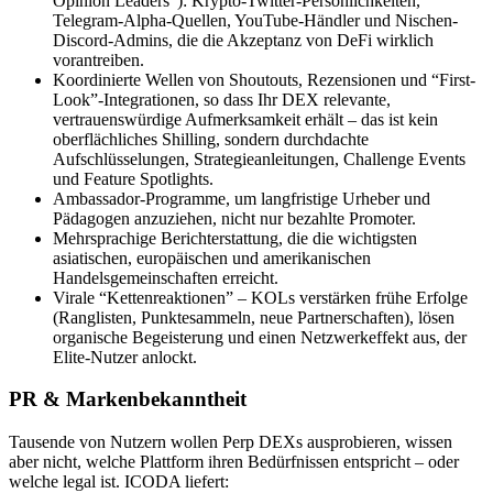
Opinion Leaders”): Krypto-Twitter-Persönlichkeiten,
Telegram-Alpha-Quellen, YouTube-Händler und Nischen-
Discord-Admins, die die Akzeptanz von DeFi wirklich
vorantreiben.
Koordinierte Wellen von Shoutouts, Rezensionen und “First-
Look”-Integrationen, so dass Ihr DEX relevante,
vertrauenswürdige Aufmerksamkeit erhält – das ist kein
oberflächliches Shilling, sondern durchdachte
Aufschlüsselungen, Strategieanleitungen, Challenge Events
und Feature Spotlights.
Ambassador-Programme, um langfristige Urheber und
Pädagogen anzuziehen, nicht nur bezahlte Promoter.
Mehrsprachige Berichterstattung, die die wichtigsten
asiatischen, europäischen und amerikanischen
Handelsgemeinschaften erreicht.
Virale “Kettenreaktionen” – KOLs verstärken frühe Erfolge
(Ranglisten, Punktesammeln, neue Partnerschaften), lösen
organische Begeisterung und einen Netzwerkeffekt aus, der
Elite-Nutzer anlockt.
PR & Markenbekanntheit
Tausende von Nutzern wollen Perp DEXs ausprobieren, wissen
aber nicht, welche Plattform ihren Bedürfnissen entspricht – oder
welche legal ist. ICODA liefert: