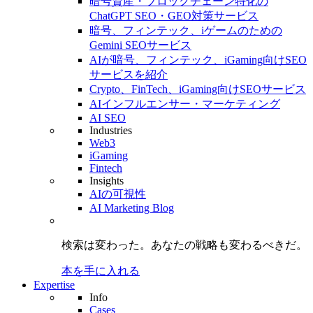
暗号資産・ブロックチェーン特化の
ChatGPT SEO・GEO対策サービス
暗号、フィンテック、iゲームのための
Gemini SEOサービス
AIが暗号、フィンテック、iGaming向けSEO
サービスを紹介
Crypto、FinTech、iGaming向けSEOサービス
AIインフルエンサー・マーケティング
AI SEO
Industries
Web3
iGaming
Fintech
Insights
AIの可視性
AI Marketing Blog
検索は変わった。
あなたの戦略も
変わるべきだ。
本を手に入れる
Expertise
Info
Cases