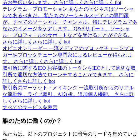
るお手伝いをします。
さらに詳しくさらに詳しく
hot
テレグラム・プロモーション
あなたのビジネスはソーシャ
ルであるべきだ。 私たちのソーシャルメディアの専門家
が、すべてのソーシャル・チャンネル、特にテレグラムであ
なたのイメージをケアします。 Q&Aサポート、ソーシャ
ル・プロフィールのサポートなどを受けることができる。
さらに詳しくさらに詳しく
hot
オピニオンリーダー
一流メディアのブロックチェーンブロ
ガーやブロックチェーン専門家によるレビューが得られま
す。
さらに詳しくさらに詳しく
hot
取引所に関するIEO
お客様のトークンをIEOとして適切な取
引所で適切な方法でローンチすることができます。
さらに
詳しくさらに詳しく
hot
取引所のマーケット・メイキング
一流取引所からのリアル
な流動性、ライブ取引、AI分析、追加個人機能。
さらに詳
しくさらに詳しく
hot
すべてのサービスを表示
誰のために働くのか？
私たちは、以下のプロジェクトに暗号のリードを集めていま