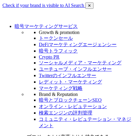
Check if your brand is visible to AI Search
✕
暗号マーケティングサービス
Growth & promotion
トークンセール
DeFiマーケティングエージェンシー
暗号トラフィック
Crypto PR
ソーシャルメディア・マーケティング
ユーチューブ・インフルエンサー
Twitterのインフルエンサー
レディット・マーケティング
マーケティング戦略
Brand & Reputation
暗号とブロックチェーンSEO
オンライン・レピュテーション
検索エンジンの評判管理
コミュニティ・レピュテーション・マネジ
メント