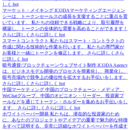
しく
hot
マーケット・メイキング
ICODAマーケティングエージェン
シーは、トークンセールスの成長を支援することに重点を置
いています。 私たちの信頼できる戦略により、取引履歴を
構築し、トークンの全体的な需要を高めることができます！
さらに詳しくさらに詳しく
hot
スマートコントラクト
私たちはスマート・コントラクトの
作成に関わる技術的な作業を行います。 私たちの専門家が
お客様と一緒にトークンを修正します。
さらに詳しくさら
に詳しく
hot
暗号通貨/ブロックチェーンウェブサイト制作
ICODA Agency
は、ビジネスモデル開発のプロセスを簡素化し、商業化し、
暗号市場内で競争上の優位性を拡大するお手伝いをします。
さらに詳しくさらに詳しく
hot
中国マーケティング
中国のブロックチェーン・メディア、
WeChatグループ、中国のオピニオン・リーダー、投資家プ
ールなどを通じてトークン・ホルダーを集めるお手伝いをし
ます。
さらに詳しくさらに詳しく
hot
ホワイトペーパー開発
私たちは、潜在的な投資家のため
に、あなたのプロジェクトやアイデアの重要で魅力的な特徴
をすべて説明する、非常に詳細なホワイトペーパーを作成す