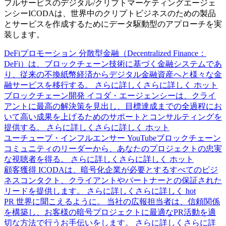
フルサービスのデジタル/クリプトマーケティングエージェ
ンシーICODAは、世界中のクリプトビジネスのための製品
とサービスを作成するためにデータ駆動型のアプローチを実
装します。
DeFiプロモーション
分散型金融（Decentralized Finance：
DeFi）は、ブロックチェーン技術に基づく金融システムであ
り、従来の不換紙幣経済からデジタル金融資産へと様々な金
融サービスを移行する。
さらに詳しくさらに詳しく
ホット
ブロックチェーン開発
イコダ・エージェンシーは、クライ
アントに最高の解決策を見出し、目標達成までの全過程にお
いて高い成果を上げるためのサポートとコンサルティングを
提供する。
さらに詳しくさらに詳しく
ホット
ユーチューブ・インフルエンサー
YouTubeブロックチェーン
コミュニティのリーダーから、あなたのプロジェクトの忠実
な視聴者を得る。
さらに詳しくさらに詳しく
ホット
顧客獲得
ICODAは、暗号化企業が必要とするすべてのビジ
ネスコンタクト、クライアントやパートナーとの保証された
リードを提供します。
さらに詳しくさらに詳しく
hot
PR
世界に聞こえるように。 当社の広報担当者は、信頼関係
を構築し、お客様の暗号プロジェクトに最適なPR活動を適
切な方法で行うお手伝いをします。
さらに詳しくさらに詳