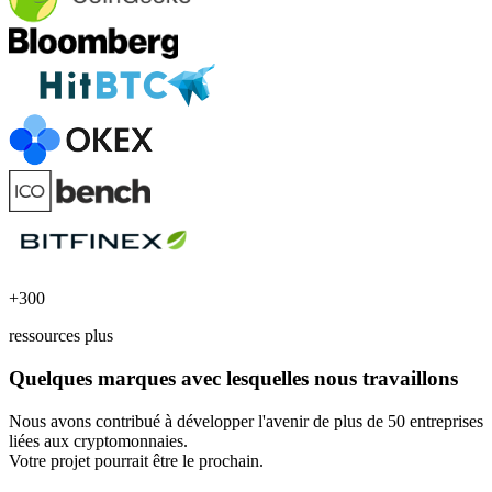
+300
ressources plus
Quelques marques avec lesquelles nous travaillons
Nous avons contribué à développer l'avenir de plus de 50 entreprises
liées aux cryptomonnaies.
Votre projet pourrait être le prochain.