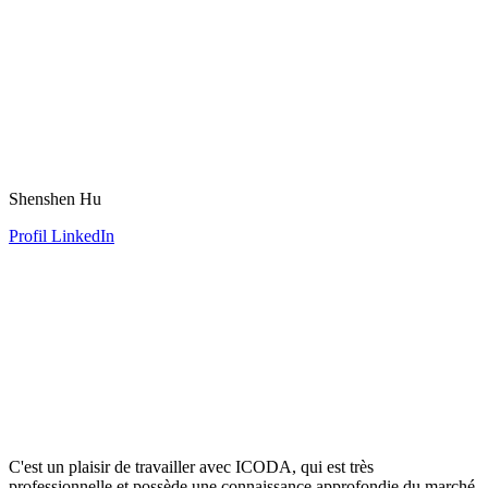
Shenshen Hu
Profil LinkedIn
C'est un plaisir de travailler avec ICODA, qui est très
professionnelle et possède une connaissance approfondie du marché