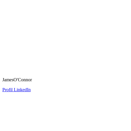
JamesO'Connor
Profil LinkedIn