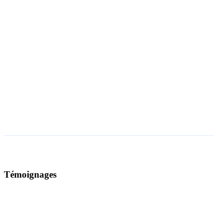
Témoignages