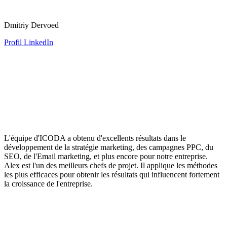
Dmitriy Dervoed
Profil LinkedIn
L'équipe d'ICODA a obtenu d'excellents résultats dans le
développement de la stratégie marketing, des campagnes PPC, du
SEO, de l'Email marketing, et plus encore pour notre entreprise.
Alex est l'un des meilleurs chefs de projet. Il applique les méthodes
les plus efficaces pour obtenir les résultats qui influencent fortement
la croissance de l'entreprise.