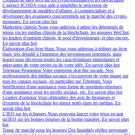
L'agence ICODA vous aide à simplifier le processus de
développement de modèles d'affaires, à commercialiser et à
développer des avantages concurrentiels sur le marché des crypto-
monnaies.
En savoir plus
hot
Marketing chinois
Nous vous aiderons à attirer les détenteurs de
jetons via les médias chinois de la blockchain, les groupes WeChat,
les leaders d'opinion chinois, le pool d'investisseurs, et plus encore.
En savoir plus
hot
Élaboration d'un livre blanc
Nous vous aiderons à rédiger un livre
blanc très détaillé à l'intention des investisseurs potentiels, dans
lequel nous décrirons toutes les caractéristiques importantes et
attrayantes de votre projet ou de votre idée.
En savoir plus
hot
Telegram Promotion
Votre entreprise doit être sociale. Nos
professionnels des médias sociaux s'occuperont de votre image sur
tous les canaux sociaux, en particulier sur Telegram. Vous
bénéficierez d'une assistance sous forme de questions-réponses,
d'une assistance pour les profils sociaux, etc.
En savoir plus
hot
Leaders d'opinion
Vous obtiendrez des avis de blogueurs et
d'experts de la blockchain les mieux notés dans les médias.
En
savoir plus
hot
L'IEO sur les échanges
Nous pouvons lancer votre jeton en tant
qu'IEO sur les bonnes bourses de la bonne manière.
En savoir plus
hot
Tenue de marché pour les bourses
Des liquidités réelles provenant