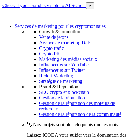
Check if your brand is visible to AI Search
✕
Services de marketing pour les cryptomonnaies
Growth & promotion
Vente de jetons
Agence de marketing DeFi
Crypto-trafic
Crypto PR
Marketing des médias sociaux
Influenceurs sur YouTube
Influenceurs sur Twitter
Reddit Marketing
Stratégie de marketing
Brand & Reputation
SEO crypto et blockchain
Gestion de la réputation
Gestion de la réputation des moteurs de
recherche
Gestion de la réputation de la communauté
🚀 Nos projets sont plus éloquents que les mots
Laissez ICODA vous guider vers la domination des