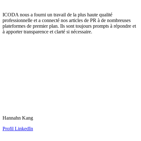
ICODA nous a fourni un travail de la plus haute qualité
professionnelle et a connecté nos articles de PR à de nombreuses
plateformes de premier plan. Ils sont toujours prompts à répondre et
à apporter transparence et clarté si nécessaire.
Hannahn Kang
Profil LinkedIn