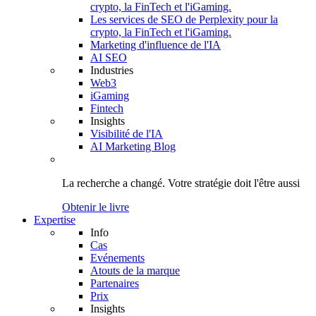
crypto, la FinTech et l'iGaming.
Les services de SEO de Perplexity pour la
crypto, la FinTech et l'iGaming.
Marketing d'influence de l'IA
AI SEO
Industries
Web3
iGaming
Fintech
Insights
Visibilité de l'IA
AI Marketing Blog
La recherche a changé.
Votre stratégie
doit l'être aussi
Obtenir le livre
Expertise
Info
Cas
Evénements
Atouts de la marque
Partenaires
Prix
Insights