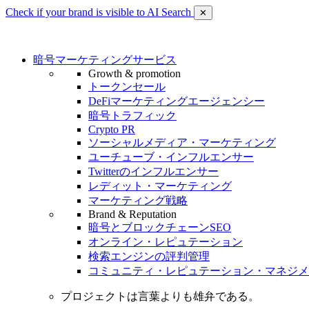
Check if your brand is visible to AI Search
✕
暗号マーケティングサービス
Growth & promotion
トークンセール
DeFiマーケティングエージェンシー
暗号トラフィック
Crypto PR
ソーシャルメディア・マーケティング
ユーチューブ・インフルエンサー
Twitterのインフルエンサー
レディット・マーケティング
マーケティング戦略
Brand & Reputation
暗号とブロックチェーンSEO
オンライン・レピュテーション
検索エンジンの評判管理
コミュニティ・レピュテーション・マネジメ
プロジェクトは言葉よりも雄弁である。