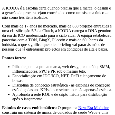
A ICODA é a escolha certa quando precisa que a marca, o design e
a geração de procura sejam concebidos como um sistema único - e
não como três itens isolados.
Com mais de 17 anos no mercado, mais de 650 projetos entregues e
uma classificação 5/5 da Clutch, a ICODA carrega o DNA genuíno
da era da ICO modernizado para o ciclo atual. A equipa estabeleceu
parcerias com a TON, BingX, Filecoin e mais de 60 líderes da
indústria, o que significa que o teu briefing vai parar às mãos de
pessoas que já entregaram projectos em condições de alta e baixa.
Pontos fortes:
Pilha de ponta a ponta: marca, web design, conteúdo, SMM,
Influenciadores, PPC e PR sob o mesmo teto.
Especialização em IDO/ICO, NFT, DeFi e lançamento de
bolsas.
Disciplina de conceção estratégica - as escolhas de conceção
estão ligadas aos KPIs de crescimento e não apenas à estética.
Aprofunda a rede KOL e de cripto-média para distribuição
após o lançamento.
Estudos de casos emblemáticos:
O programa
New Era Medicine
construiu um sistema de marca de cuidados de saúde Web3 e uma