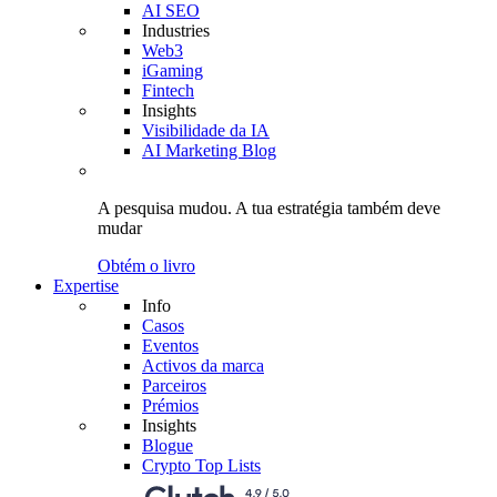
AI SEO
Industries
Web3
iGaming
Fintech
Insights
Visibilidade da IA
AI Marketing Blog
A pesquisa mudou.
A tua estratégia
também deve
mudar
Obtém o livro
Expertise
Info
Casos
Eventos
Activos da marca
Parceiros
Prémios
Insights
Blogue
Crypto Top Lists