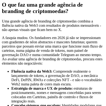
O que faz uma grande agência de
branding de criptomoedas?
Uma grande agência de branding de criptomoedas combina a
fluência nativa da Web3 com resultados de produtos mensuráveis -
não apenas visuais que ficam bem no X.
A fasquia mudou. Os fundadores em 2026 já não se impressionam
com gradientes de néon abstractos e mascotes futuristas; querem
parceiros que possam enviar uma marca que funcione num fluxo de
carteiras, numa página de venda de tokens, num painel de
governação DAO e numa comunidade Telegram ao mesmo tempo.
Ao avaliar uma agência de branding de criptomoedas, procura estes
elementos não negociáveis:
Fluência nativa da Web3:
Compreende realmente o
lançamento de tokens, a governação de DAO, a mecânica
DeFi, DePIN, RWAs e colecções NFT - e não o vocabulário
Web2 numa paleta de cores mais escura.
Estratégia de marca e UX de produto:
estruturas de
posicionamento, nomes e mensagens concebidas para serem
colocadas em Carteiras, painéis de controlo e fluxos de
integração reais.
Concebe sistemas que escalam:
Identidades modulares que