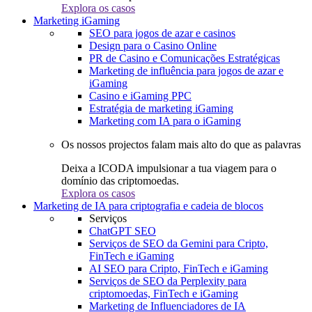
Explora os casos
Marketing iGaming
SEO para jogos de azar e casinos
Design para o Casino Online
PR de Casino e Comunicações Estratégicas
Marketing de influência para jogos de azar e
iGaming
Casino e iGaming PPC
Estratégia de marketing iGaming
Marketing com IA para o iGaming
Os nossos projectos falam mais alto do que as palavras
Deixa a ICODA impulsionar a tua viagem para o
domínio das criptomoedas.
Explora os casos
Marketing de IA para criptografia e cadeia de blocos
Serviços
ChatGPT SEO
Serviços de SEO da Gemini para Cripto,
FinTech e iGaming
AI SEO para Cripto, FinTech e iGaming
Serviços de SEO da Perplexity para
criptomoedas, FinTech e iGaming
Marketing de Influenciadores de IA