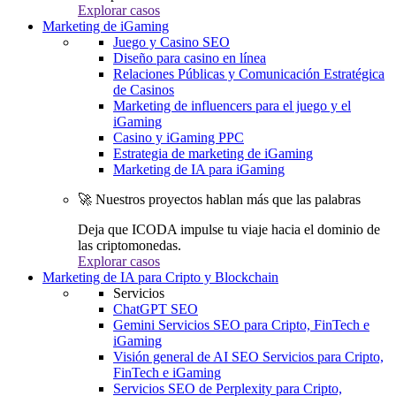
Explorar casos
Marketing de iGaming
Juego y Casino SEO
Diseño para casino en línea
Relaciones Públicas y Comunicación Estratégica
de Casinos
Marketing de influencers para el juego y el
iGaming
Casino y iGaming PPC
Estrategia de marketing de iGaming
Marketing de IA para iGaming
🚀 Nuestros proyectos hablan más que las palabras
Deja que ICODA impulse tu viaje hacia el dominio de
las criptomonedas.
Explorar casos
Marketing de IA para Cripto y Blockchain
Servicios
ChatGPT SEO
Gemini Servicios SEO para Cripto, FinTech e
iGaming
Visión general de AI SEO Servicios para Cripto,
FinTech e iGaming
Servicios SEO de Perplexity para Cripto,