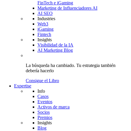
FinTech e iGaming
Marketing de Influenciadores AI
AI SEO
Industries
Web3
iGaming
Fintech
Insights
Visibilidad de la IA
AI Marketing Blog
La búsqueda ha cambiado.
Tu estrategia
también
debería hacerlo
Consigue el Libro
Expertise
Info
Casos
Eventos
Activos de marca
Socios
Premios
Insights
Blog