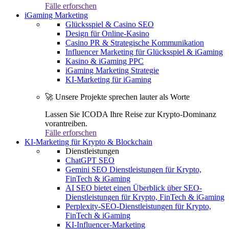
Fälle erforschen
iGaming Marketing
Glücksspiel & Casino SEO
Design für Online-Kasino
Casino PR & Strategische Kommunikation
Influencer Marketing für Glücksspiel & iGaming
Kasino & iGaming PPC
iGaming Marketing Strategie
KI-Marketing für iGaming
🚀 Unsere Projekte sprechen lauter als Worte
Lassen Sie ICODA Ihre Reise zur Krypto-Dominanz
vorantreiben.
Fälle erforschen
KI-Marketing für Krypto & Blockchain
Dienstleistungen
ChatGPT SEO
Gemini SEO Dienstleistungen für Krypto,
FinTech & iGaming
AI SEO bietet einen Überblick über SEO-
Dienstleistungen für Krypto, FinTech & iGaming
Perplexity-SEO-Dienstleistungen für Krypto,
FinTech & iGaming
KI-Influencer-Marketing