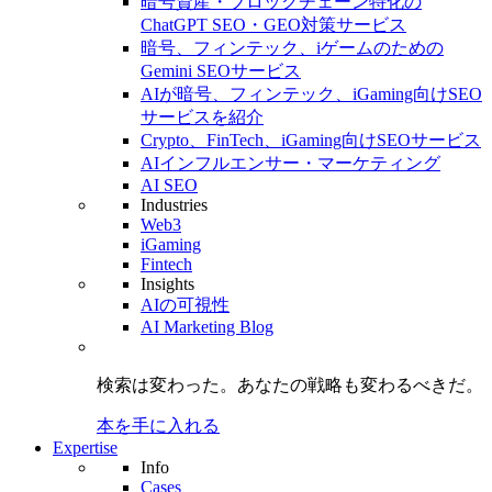
暗号資産・ブロックチェーン特化の
ChatGPT SEO・GEO対策サービス
暗号、フィンテック、iゲームのための
Gemini SEOサービス
AIが暗号、フィンテック、iGaming向けSEO
サービスを紹介
Crypto、FinTech、iGaming向けSEOサービス
AIインフルエンサー・マーケティング
AI SEO
Industries
Web3
iGaming
Fintech
Insights
AIの可視性
AI Marketing Blog
検索は変わった。
あなたの戦略も
変わるべきだ。
本を手に入れる
Expertise
Info
Cases