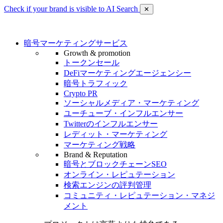
Check if your brand is visible to AI Search
✕
暗号マーケティングサービス
Growth & promotion
トークンセール
DeFiマーケティングエージェンシー
暗号トラフィック
Crypto PR
ソーシャルメディア・マーケティング
ユーチューブ・インフルエンサー
Twitterのインフルエンサー
レディット・マーケティング
マーケティング戦略
Brand & Reputation
暗号とブロックチェーンSEO
オンライン・レピュテーション
検索エンジンの評判管理
コミュニティ・レピュテーション・マネジ
メント