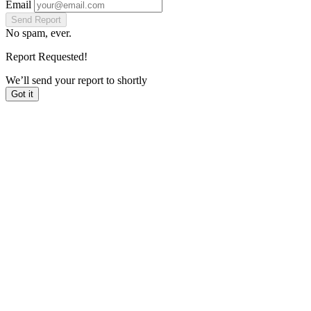
Email
Send Report
No spam, ever.
Report Requested!
We’ll send your report to
shortly
Got it