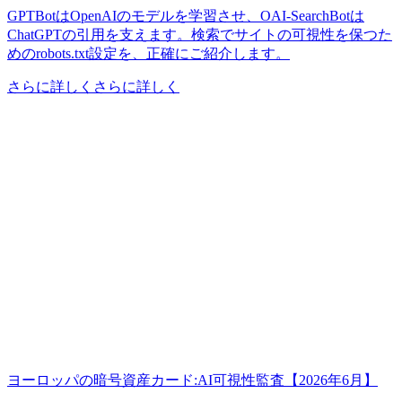
GPTBotはOpenAIのモデルを学習させ、OAI-SearchBotは
ChatGPTの引用を支えます。検索でサイトの可視性を保つた
めのrobots.txt設定を、正確にご紹介します。
さらに詳しくさらに詳しく
ヨーロッパの暗号資産カード:AI可視性監査【2026年6月】