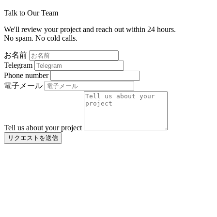
Talk to Our Team
We'll review your project and reach out within 24 hours.
No spam. No cold calls.
お名前
Telegram
Phone number
電子メール
Tell us about your project
リクエストを送信