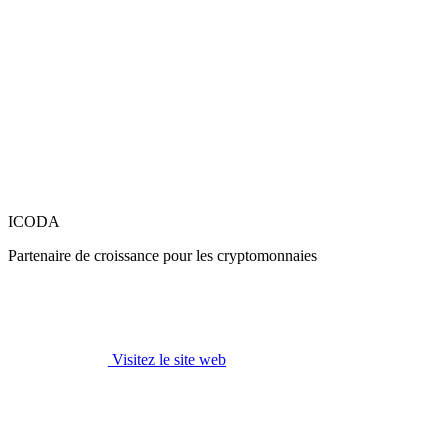
ICODA
Partenaire de croissance pour les cryptomonnaies
Visitez le site web