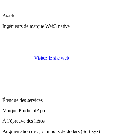
Avark
Ingénieurs de marque Web3-native
Visitez le site web
Étendue des services
Marque Produit dApp
À l’épreuve des héros
Augmentation de 3,5 millions de dollars (Sort.xyz)