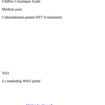
Chiffres Céramique Asahi
Meilleur pour
Culturellement parlant NFT Evénements
Vol3
Le marketing Web3 primé