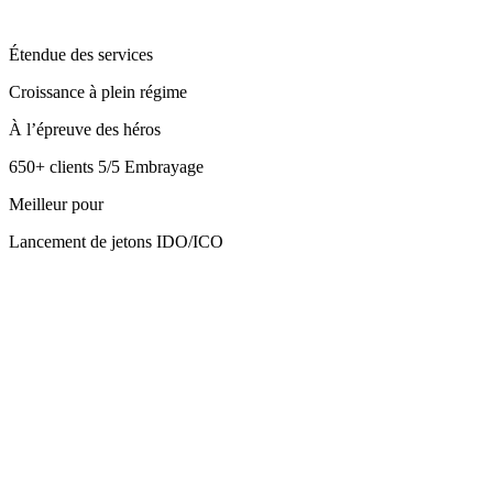
Étendue des services
Croissance à plein régime
À l’épreuve des héros
650+ clients 5/5 Embrayage
Meilleur pour
Lancement de jetons IDO/ICO