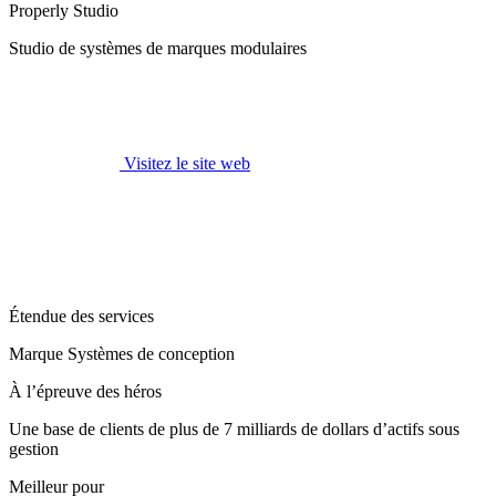
Properly Studio
Studio de systèmes de marques modulaires
Visitez le site web
Étendue des services
Marque Systèmes de conception
À l’épreuve des héros
Une base de clients de plus de 7 milliards de dollars d’actifs sous
gestion
Meilleur pour