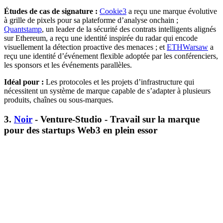
Études de cas de signature :
Cookie3
a reçu une marque évolutive
à grille de pixels pour sa plateforme d’analyse onchain ;
Quantstamp
, un leader de la sécurité des contrats intelligents alignés
sur Ethereum, a reçu une identité inspirée du radar qui encode
visuellement la détection proactive des menaces ; et
ETHWarsaw
a
reçu une identité d’événement flexible adoptée par les conférenciers,
les sponsors et les événements parallèles.
Idéal pour :
Les protocoles et les projets d’infrastructure qui
nécessitent un système de marque capable de s’adapter à plusieurs
produits, chaînes ou sous-marques.
3.
Noir
- Venture-Studio - Travail sur la marque
pour des startups Web3 en plein essor