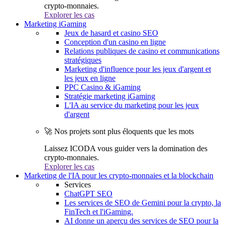
crypto-monnaies.
Explorer les cas
Marketing iGaming
Jeux de hasard et casino SEO
Conception d'un casino en ligne
Relations publiques de casino et communications
stratégiques
Marketing d'influence pour les jeux d'argent et
les jeux en ligne
PPC Casino & iGaming
Stratégie marketing iGaming
L'IA au service du marketing pour les jeux
d'argent
🚀 Nos projets sont plus éloquents que les mots
Laissez ICODA vous guider vers la domination des
crypto-monnaies.
Explorer les cas
Marketing de l'IA pour les crypto-monnaies et la blockchain
Services
ChatGPT SEO
Les services de SEO de Gemini pour la crypto, la
FinTech et l'iGaming.
AI donne un aperçu des services de SEO pour la