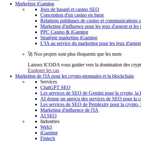
Marketing iGaming
Jeux de hasard et casino SEO
Conception d'un casino en ligne
Relations publiques de casino et communications s
Marketing d'influence pour les jeux d'argent et les 
PPC Casino & iGaming
Stratégie marketing iGaming
L'IA au service du marketing pour les jeux d'argen
🚀 Nos projets sont plus éloquents que les mots
Laissez ICODA vous guider vers la domination des cryp
Explorer les cas
Marketing de l'IA pour les crypto-monnaies et la blockchain
Services
ChatGPT SEO
Les services de SEO de Gemini pour la crypto, la 
AI donne un aperçu des services de SEO pour la cr
Les services de SEO de Perplexity pour la crypto, 
Marketing d'influence de l'IA
AI SEO
Industries
Web3
iGaming
Fintech