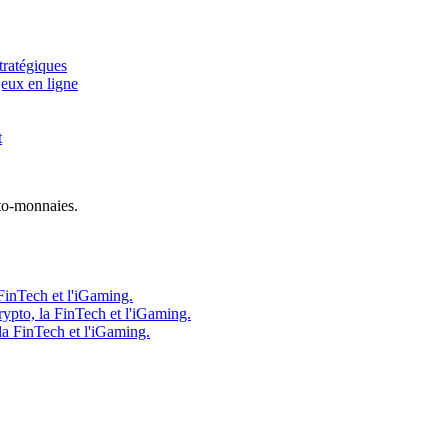
tratégiques
jeux en ligne
t
to-monnaies.
FinTech et l'iGaming.
ypto, la FinTech et l'iGaming.
la FinTech et l'iGaming.