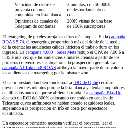
Velocidad de cierre de
3 minutos, con 50.000$
preventa con una
de desbordamiento en
comunidad en lista blanca
cola
Opiniones de canales de
200K visitas de una base
Telegram de confianza
de 150K suscriptores
El retargeting de píxeles arroja las cifras más limpias. En la
campaña
ROAS 5,74
, el retargeting proporcionó más del doble de la media
de la cuenta: las audiencias cálidas hicieron el trabajo duro en los
ingresos. La
campaña 4.000+ Sales Meta
redujo el CPA de 7,00 $ a
5,45 $ una vez que las audiencias similares creadas a partir de los
primeros conversores sustituyeron a la prospección general. La
campaña AI Token x8 ROAS
atribuyó la mayor parte de su valor a
las audiencias de retargeting por la misma razón.
El calor prestado también funciona. La
IDO de Qube
cerró su
preventa en tres minutos porque la lista blanca ya tenía compradores
cualificados antes de que se abriera la ronda. La
campaña BlastUp
alcanzó un ROI del 300% colocando contenido en canales de
Telegram cuyos anfitriones ya habían creado seguidores leales,
superando a la prospección en frío en coste por espectador
cualificado.
Un espectador primerizo necesita verificar el proyecto, leer el