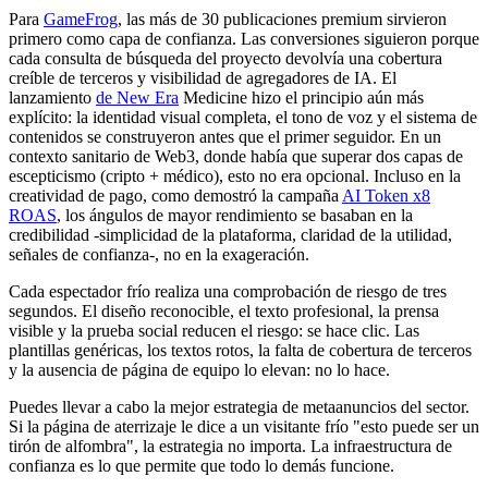
Para
GameFrog
, las más de 30 publicaciones premium sirvieron
primero como capa de confianza. Las conversiones siguieron porque
cada consulta de búsqueda del proyecto devolvía una cobertura
creíble de terceros y visibilidad de agregadores de IA. El
lanzamiento
de New Era
Medicine hizo el principio aún más
explícito: la identidad visual completa, el tono de voz y el sistema de
contenidos se construyeron antes que el primer seguidor. En un
contexto sanitario de Web3, donde había que superar dos capas de
escepticismo (cripto + médico), esto no era opcional. Incluso en la
creatividad de pago, como demostró la campaña
AI Token x8
ROAS
, los ángulos de mayor rendimiento se basaban en la
credibilidad -simplicidad de la plataforma, claridad de la utilidad,
señales de confianza-, no en la exageración.
Cada espectador frío realiza una comprobación de riesgo de tres
segundos. El diseño reconocible, el texto profesional, la prensa
visible y la prueba social reducen el riesgo: se hace clic. Las
plantillas genéricas, los textos rotos, la falta de cobertura de terceros
y la ausencia de página de equipo lo elevan: no lo hace.
Puedes llevar a cabo la mejor estrategia de metaanuncios del sector.
Si la página de aterrizaje le dice a un visitante frío "esto puede ser un
tirón de alfombra", la estrategia no importa. La infraestructura de
confianza es lo que permite que todo lo demás funcione.