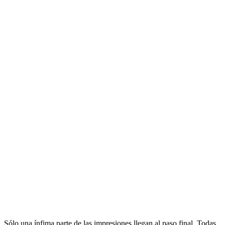
Sólo una ínfima parte de las impresiones llegan al paso final. Todas