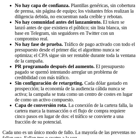
No hay capa de confianza.
Plantillas genéricas, sin cobertura
de prensa, sin página de equipo; los visitantes fríos realizan la
diligencia debida, no encuentran nada creíble y rebotan.
No hay comunidad antes del lanzamiento.
El token se
lanzó antes de que existiera el público; sin lista blanca, sin
base en Telegram, sin seguidores en Twitter con un
compromiso real.
No hay fase de prueba.
Tráfico de pago activado con todo el
presupuesto desde el primer día; el algoritmo nunca se
optimiza; el CPA sigue sin ser rentable durante toda la ventana
de la campaña.
PR programado después del aumento.
El presupuesto
pagado se quemó intentando arreglar un problema de
credibilidad con más tráfico.
Sin configuración de retargeting.
Cada dólar gastado en
prospección; la economía de la audiencia cálida nunca se
activa; la campaña se trata como un centro de costes en lugar
de como un activo compuesto.
Capa de conversión rota.
La conexión de la cartera falla, la
cartera marca la transacción o el flujo de compra requiere
cinco pasos en lugar de dos: el tráfico se convierte a una
fracción de su potencial.
Cada uno es un único modo de fallo. La mayoría de las preventas no
fallan una. Fallan tres o cuatro a la vez.