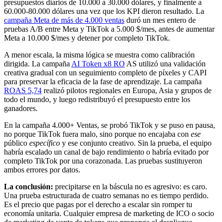
presupuestos diarios de 10.000 a 30.000 dólares, y finalmente a
60.000-80.000 dólares una vez que los KPI dieron resultado. La
campaña Meta de más de 4.000 ventas
duró un mes entero de
pruebas A/B entre Meta y TikTok a 5.000 $/mes, antes de aumentar
Meta a 10.000 $/mes y detener por completo TikTok.
A menor escala, la misma lógica se muestra como calibración
dirigida. La campaña
AI Token x8 RO
AS utilizó una validación
creativa gradual con un seguimiento completo de píxeles y CAPI
para preservar la eficacia de la fase de aprendizaje. La campaña
ROAS 5,74
realizó pilotos regionales en Europa, Asia y grupos de
todo el mundo, y luego redistribuyó el presupuesto entre los
ganadores.
En la campaña 4.000+ Ventas, se probó TikTok y se puso en pausa,
no porque TikTok fuera malo, sino porque no encajaba con
ese
público
específico
y ese conjunto creativo. Sin la prueba, el equipo
habría escalado un canal de bajo rendimiento o habría evitado por
completo TikTok por una corazonada. Las pruebas sustituyeron
ambos errores por datos.
La conclusión:
precipitarse en la báscula no es agresivo: es caro.
Una prueba estructurada de cuatro semanas no es tiempo perdido.
Es el precio que pagas por el derecho a escalar sin romper tu
economía unitaria. Cualquier empresa de marketing de ICO o socio