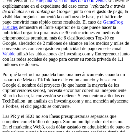
la conversión. La
campaña Meta de más de 4.000 ventas
se describe
explícitamente en el expediente del caso como
"reforzada a través
de artículos en el ranking de Google"
junto con el gasto de pago; la
visibilidad orgánica aumentó la confianza de base, y el tráfico de
pago convirtió más rápido como resultado. El caso de
GameFrog
Listicles
demuestra el límite superior de lo que puede hacer la
publicidad orgánica pura: más de 30 colocaciones en medios de
criptomonedas premium, más de 6 clasificaciones Top-10 en
Google, alrededor de 2 millones de alcance en los medios y miles de
conversiones con cero gasto en publicidad de pago en este canal.
Vabble
utilizó las ubicaciones de Investing.com y Entrepreneur junto
con las redes sociales de pago para cerrar su ronda privada de 1,1
millones de dólares.
Por qué la estructura paralela funciona mecánicamente: cuando un
usuario de Meta o TikTok hace clic en un anuncio y busca en
Google el nombre del proyecto (lo que hacen la mayoría de los
criptoinversores serios), necesita encontrar cobertura independiente.
Si no lo hacen, la conversión se detiene. Si encuentran artículos en
TechBullion, un análisis en Investing.com y una mención adyacente
a Forbes, el clic pagado se convierte.
Las PR y el SEO no son líneas presupuestarias separadas que
compiten con el tráfico de pago. Son un multiplicador del mismo.
En el marketing Web3, cada dólar gastado en adquisición de pago es