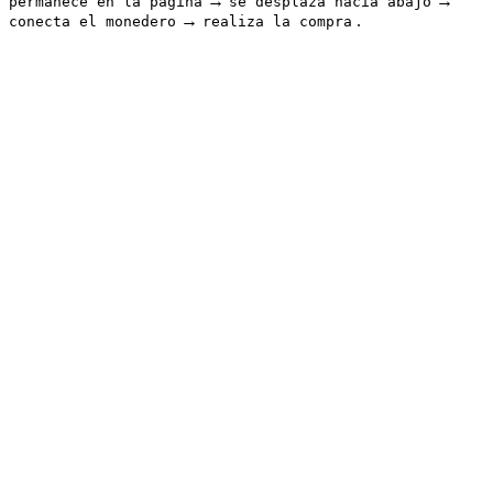
→
→
permanece en la página
se desplaza hacia abajo
→
.
conecta el monedero
realiza la compra