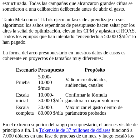
estructurada. Todas las campañas que alcanzaron grandes cifras se
sometieron a una calibración deliberada antes de abrir el gasto.
Tanto Meta como TikTok ejecutan fases de aprendizaje en sus
algoritmos: los saltos repentinos de presupuesto hacen saltar por los
aires la señal de optimización, elevan los CPM y aplastan el ROAS.
Todos los equipos que han intentado "encenderlo a 50.000 $/día" lo
han pagado.
La forma del arco presupuestario en nuestros datos de casos es
coherente en proyectos de tamaños muy diferentes:
Escenario
Presupuesto
Propósito
5.000-
Validar creatividades,
Prueba
10.000
audiencias, canales
$/mes
Escala
10.000-
Confirmar la fórmula
inicial
30.000 $/día
ganadora a mayor volumen
Escala
30.000-
Maximizar el gasto dentro de
completa
80.000 $/día
parámetros probados
En el extremo superior del rango presupuestario, el arco es visible de
principio a fin. La
Tokensale de 37 millones de dólares
funcionó a
7.000 dólares en una fase de pruebas de un mes, y luego escaló los