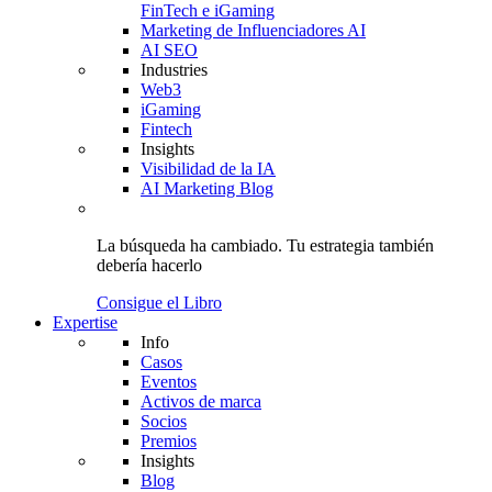
FinTech e iGaming
Marketing de Influenciadores AI
AI SEO
Industries
Web3
iGaming
Fintech
Insights
Visibilidad de la IA
AI Marketing Blog
La búsqueda ha cambiado.
Tu estrategia
también
debería hacerlo
Consigue el Libro
Expertise
Info
Casos
Eventos
Activos de marca
Socios
Premios
Insights
Blog