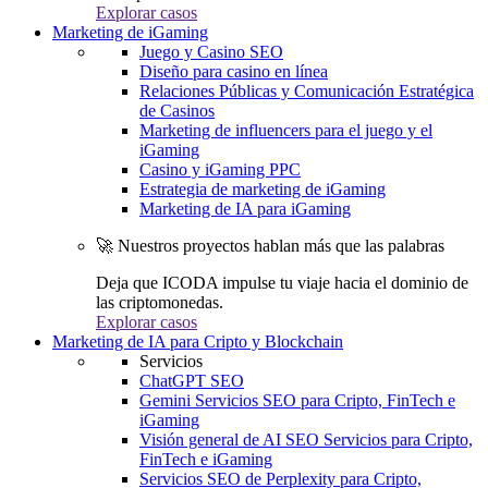
Explorar casos
Marketing de iGaming
Juego y Casino SEO
Diseño para casino en línea
Relaciones Públicas y Comunicación Estratégica
de Casinos
Marketing de influencers para el juego y el
iGaming
Casino y iGaming PPC
Estrategia de marketing de iGaming
Marketing de IA para iGaming
🚀 Nuestros proyectos hablan más que las palabras
Deja que ICODA impulse tu viaje hacia el dominio de
las criptomonedas.
Explorar casos
Marketing de IA para Cripto y Blockchain
Servicios
ChatGPT SEO
Gemini Servicios SEO para Cripto, FinTech e
iGaming
Visión general de AI SEO Servicios para Cripto,
FinTech e iGaming
Servicios SEO de Perplexity para Cripto,