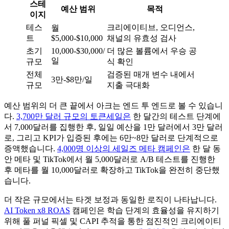
스테
예산 범위
목적
이지
테스
크리에이티브, 오디언스,
월
트
$5,000-$10,000
채널의 유효성 검사
초기
10,000-$30,000/
더 많은 볼륨에서 우승 공
일
규모
식 확인
전체
검증된 매개 변수 내에서
3만-$8만/일
규모
지출 극대화
예산 범위의 더 큰 끝에서 아크는 엔드 투 엔드로 볼 수 있습니
다.
3,700만 달러 규모의 토큰세일은
한 달간의 테스트 단계에
서 7,000달러를 집행한 후, 일일 예산을 1만 달러에서 3만 달러
로, 그리고 KPI가 입증된 후에는 6만~8만 달러로 단계적으로
증액했습니다.
4,000명 이상의 세일즈 메타 캠페인은
한 달 동
안 메타 및 TikTok에서 월 5,000달러로 A/B 테스트를 진행한
후 메타를 월 10,000달러로 확장하고 TikTok을 완전히 중단했
습니다.
더 작은 규모에서는 타겟 보정과 동일한 로직이 나타납니다.
AI Token x8 ROAS
캠페인은 학습 단계의 효율성을 유지하기
위해 풀 퍼널 픽셀 및 CAPI 추적을 통한 점진적인 크리에이티