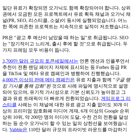
일단 유료가 확장되면 오가닉도 함께 확장되어야 합니다. 상위
권에서 모금한 모든 프로젝트에서 유료 획득 채널과 오가닉 채
널(PR, SEO, 리스티클, 소셜)이 동시에 실행되었습니다. 어느
한 쪽에 의존한 프로젝트는 지속적으로 실적이 저조했습니다.
PR은 "광고 후 예산이 남았을 때 하는 일"로 취급됩니다. SEO
는 "장기적이고 느리게, 출시 후에 할 것"으로 취급됩니다. 두
가지 프레임 모두 비용이 듭니다.
3,700만 달러 규모의 토큰세일에서는
언론 멘션과 인플루언서
추천이 전환 랜딩 페이지 자체에 표시되는 등 Forbes 등급 PR
을 TikTok 및 메타 유료 캠페인과 병행하여 진행했습니다.
4,000건 이상의 판매 메타 캠페인은
유료 지출과 함께
"구글 랭
킹 기사를 통해 강화"된
것으로 사례 파일에 명시적으로 설명
되어 있으며, 유기적 가시성으로 기본 신뢰도가 높아졌고 그
결과 유료 트래픽이 더 빠르게 전환되었습니다.
게임프로그 리
스티클
사례는 이 채널에 대한 유료 광고 지출 없이도 30개 이
상의 프리미엄 암호화폐 미디어 게재, 6개 이상의 Google 순위
상위 10위, 약 200만 명의 미디어 도달, 수천 건의 전환을 달성
하는 등 순수 오가닉이 할 수 있는 일의 상한선을 보여줬습니
다.
Vabble은
110만 달러 규모의 프라이빗 라운드를 마감하기