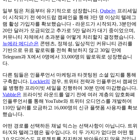
일부 팀은 처음부터 유기적으로 성장합니다.
Qube는
프리세일
이 시작되기 전 에어드랍 캠페인을 통해 3만 명 이상의 텔레그
램 활성 가입자를 확보했습니다 - 라운드가 시작되자, 3분만에
20만 달러가 모금되었고 추가로 5만 달러가 대기 중이었으며,
커뮤니티 자체에서 초과분을 어떻게 처리할지 결정했습니다.
뉴에라 메디슨은
콘텐츠, 정체성, 일상적인 커뮤니티 관리를
기반으로 유료 팔로워를 전혀 확보하지 않고 30일 만에
Telegram과 X에서 0명에서 33,000명의 팔로워로 성장했습니
다.
다른 팀들은 인플루언서 마케팅과 타겟팅된 소셜 입지를 통해
구축합니다.
Locklet의
경우, 트위터 전략과 인플루언서 캠페인
을 병행한 프라이빗 세일을 진행하여 30분 만에 마감했습니다.
Vabble은
프라이빗 라운드를 열기 전에 여러 계층의 암호화폐
인플루언서를 통해 YouTube와 트위터 오디언스를 개발하여
110만 달러를 모금하고 16,000명의 신규 플랫폼 사용자를 확보
했습니다.
어떤 경로를 선택하든 채널 믹스는 선택사항이 아닙니다. 트위
터/X와 텔레그램은 필수입니다. 이 두 가지가 없다면 어떤 웹
3.0 오디언스도 프로젝트를 진지하게 받아들이지 않을 것입니