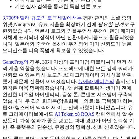
기본 실사 검색을 통과한 독립 언론 보도
3,700만 달러 규모의 토큰세일에서는
평판 관리와 소셜 증명
위젯(Nudgify)이 유료 지출을 확장하기 전에
필요한 단계로
구
현되었습니다. 언론사 로고와 인플루언서 추천이 랜딩 페이지
자체에 표시되어 장식이 아닌 전환 메커니즘으로 활용되었습
니다. 일본어와 중국어 옵션이 추가되어 이미 신뢰도가 높은
오디언스를 더욱 폭넓게 확보할 수 있었습니다.
GameFrog의
경우, 30개 이상의 프리미엄 퍼블리셔가 먼저 신
뢰 계층 역할을 했습니다. 프로젝트에 대한 모든 검색 쿼리가
신뢰할 수 있는 타사 보도와 AI 애그리게이터 가시성을 반환
했기 때문에 전환이 이어졌습니다.
뉴에라 메디슨의
출시로 이
원칙은 더욱 명확해졌습니다. 첫 번째 팔로워가 생기기 전에
완전한 비주얼 아이덴티티, 음성 톤, 콘텐츠 시스템이 구축되
었습니다. 두 겹의 회의론(암호화폐 + 의료)을 극복해야 하는
웹3.0 헬스케어 맥락에서 이는 선택 사항이 아니었습니다. 유
료 크리에이티브에서도
AI Token x8 ROAS
캠페인에서 알 수
있듯이, 가장 성과가 좋은 광고는 과대 광고가 아닌 신뢰성 기
반, 즉 플랫폼의 단순성, 유용성의 명확성, 신뢰 신호였습니다.
모든 콜드 뷰어는 3초 동안 위험도 검사를 실행합니다. 눈에 띄