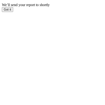
We’ll send your report to
shortly
Got it