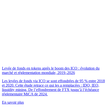
Levée de fonds en tokens après le boom des ICO : évolution du
marché et réglementation mondiale, 2019–2026
Les levées de fonds via ICO se sont effondrées de 95 % entre 2018
et 2020. Cette étude retrace ce qui les a remplacées : IDO, IEO,
liquidity mining. De l’effondrement de FTX jusqu’à l’échéance
réglementaire MiCA de 2024.
En savoir plus