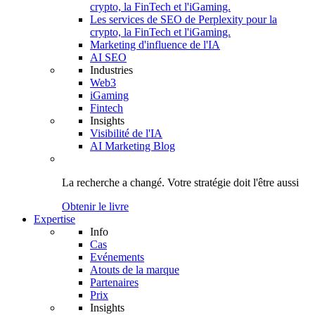
crypto, la FinTech et l'iGaming.
Les services de SEO de Perplexity pour la
crypto, la FinTech et l'iGaming.
Marketing d'influence de l'IA
AI SEO
Industries
Web3
iGaming
Fintech
Insights
Visibilité de l'IA
AI Marketing Blog
La recherche a changé.
Votre stratégie
doit l'être aussi
Obtenir le livre
Expertise
Info
Cas
Evénements
Atouts de la marque
Partenaires
Prix
Insights