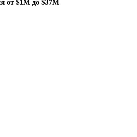
ия от $1M до $37M