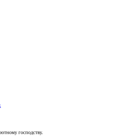
х
ютному господству.