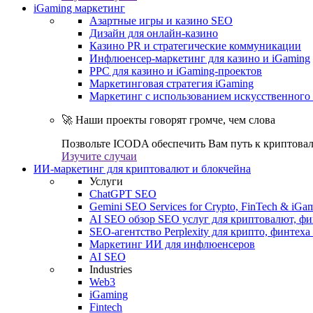
iGaming маркетинг
Азартные игры и казино SEO
Дизайн для онлайн-казино
Казино PR и стратегические коммуникации
Инфлюенсер-маркетинг для казино и iGaming
PPC для казино и iGaming-проектов
Маркетинговая стратегия iGaming
Маркетинг с использованием искусственного 
🚀 Наши проекты говорят громче, чем слова
Позвольте ICODA обеспечить Вам путь к криптовал
Изучите случаи
ИИ-маркетинг для криптовалют и блокчейна
Услуги
ChatGPT SEO
Gemini SEO Services for Crypto, FinTech & iGa
AI SEO обзор SEO услуг для криптовалют, фи
SEO-агентство Perplexity для крипто, финтеха
Маркетинг ИИ для инфлюенсеров
AI SEO
Industries
Web3
iGaming
Fintech