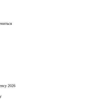
ениться
ency 2026
y