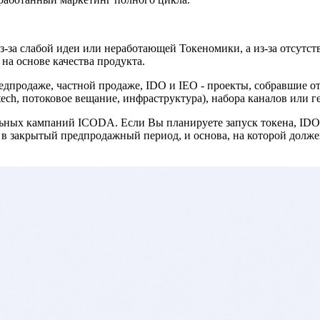
-за слабой идеи или неработающей Токеномики, а из-за отсутс
 на основе качества продукта.
родаже, частной продаже, IDO и IEO - проекты, собравшие от 
tech, потоковое вещание, инфраструктура), набора каналов или г
льных кампаний ICODA. Если Вы планируете запуск токена, IDO
т в закрытый предпродажный период, и основа, на которой дол