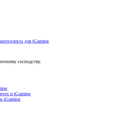
интеллекта для iGaming
ютному господству.
ming
нтех и iGaming
 и iGaming