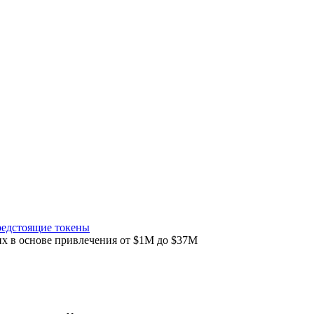
редстоящие токены
их в основе привлечения от $1M до $37M