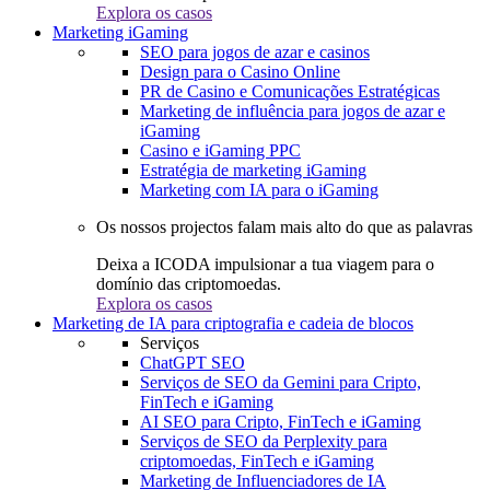
Explora os casos
Marketing iGaming
SEO para jogos de azar e casinos
Design para o Casino Online
PR de Casino e Comunicações Estratégicas
Marketing de influência para jogos de azar e
iGaming
Casino e iGaming PPC
Estratégia de marketing iGaming
Marketing com IA para o iGaming
Os nossos projectos falam mais alto do que as palavras
Deixa a ICODA impulsionar a tua viagem para o
domínio das criptomoedas.
Explora os casos
Marketing de IA para criptografia e cadeia de blocos
Serviços
ChatGPT SEO
Serviços de SEO da Gemini para Cripto,
FinTech e iGaming
AI SEO para Cripto, FinTech e iGaming
Serviços de SEO da Perplexity para
criptomoedas, FinTech e iGaming
Marketing de Influenciadores de IA