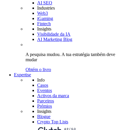
AI SEO
Industries
Web3
iGaming
Fintech
Insights
Visibilidade da IA
AI Marketing Blog
A pesquisa mudou.
A tua estratégia
também deve
mudar
Obtém o livro
Expertise
Info
Casos
Eventos
Activos da marca
Parceiros
Prémios
Insights
Blogue
Crypto Top Lists