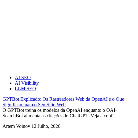
AI SEO
AI Visibility
LLM SEO
GPTBot Explicado: Os Rastreadores Web da OpenAI e o Que
Significam para o Seu Sítio Web
O GPTBot treina os modelos da OpenAI enquanto o OAI-
SearchBot alimenta as citações do ChatGPT. Veja a confi...
Artem Voinov
12 Julho, 2026