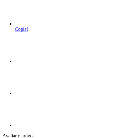
Copia!
Avaliar o artigo