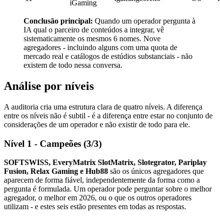
iGaming
Conclusão principal:
Quando um operador pergunta à
IA qual o parceiro de conteúdos a integrar, vê
sistematicamente os mesmos 6 nomes. Nove
agregadores - incluindo alguns com uma quota de
mercado real e catálogos de estúdios substanciais - não
existem de todo nessa conversa.
Análise por níveis
A auditoria cria uma estrutura clara de quatro níveis. A diferença
entre os níveis não é subtil - é a diferença entre estar no conjunto de
considerações de um operador e não existir de todo para ele.
Nível 1 - Campeões (3/3)
SOFTSWISS, EveryMatrix SlotMatrix, Slotegrator, Pariplay
Fusion, Relax Gaming e Hub88
são os únicos agregadores que
aparecem de forma fiável, independentemente da forma como a
pergunta é formulada. Um operador pode perguntar sobre o melhor
agregador, o melhor em 2026, ou o que os outros operadores
utilizam - e estes seis estão presentes em todas as respostas.