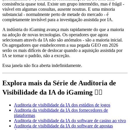
consistência quase total. Existe um grupo intermédio, mas é frágil -
visível em algumas consultas, ausente noutras. E uma minoria
substancial - normalmente perto de metade do mercado - é
completamente invisível para a investigação assistida por IA.
A indústria do iGaming avança mais rapidamente do que a maioria
na adoção de novas tecnologias. Os operadores que agora
selecionam através da IA não são anómalos - são a maioria inicial.
Os agregadores que estabelecerem a sua pegada GEO em 2026
serão os mais difíceis de deslocar quando a aquisição assistida por
IA se tornar o padrão, não a exceção.
Essa janela não fica aberta indefinidamente.
Explora mais da Série de Auditoria de
Visibilidade da IA do iGaming 👇🏼
Auditoria de visibilidade da IA dos estúdios de jogos
Auditoria da visibilidade da IA dos fornecedores de
plataformas
Auditoria de visibilidade da IA do software de casino ao vivo
Auditoria de visibilidade da IA do software de apostas