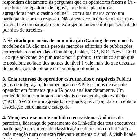
respondam diretamente às perguntas que os operadores fazem à IA -
"melhores agregadores de jogos", "melhores plataformas
agregadoras para o casino online" - com a tua marca como um
participante claro na resposta. Não apenas conteúdo de marca, mas
material de comparação e contexto genuinamente útil que será citado
por sites de terceiros.
2. Sê citado por meios de comunicação iGaming de ren
ome Os
modelos de IA dão mais peso às menções editoriais de publicações
comerciais reconhecidas - Gambling Insider, iGB, SBC News, EGR
- do que ao conteúdo publicado por ti próprio. Um único artigo que
te posiciona ao lado dos nomes de nível 1 vale mais do que dezenas
de publicações de blogue no teu próprio domínio.
3. Cria recursos de operador estruturados e raspáveis
Publica
guias de integração, documentação de API e estudos de caso de
operador em formatos que a IA possa analisar claramente. Um
conteúdo bem estruturado com sinais de categorização explícitos
("SOFTSWISS é um agregador de jogos que…") ajuda a cimentar a
associação entre marca e categoria.
4. Menções de semente em todo o ecossistema
Anúncios de
parceiros, liderança de pensamento do LinkedIn dos teus executivos,
participação em artigos de classificação e de resumo da indústria -
cada menção num contexto relevante aumenta o sinal. A visibilidade