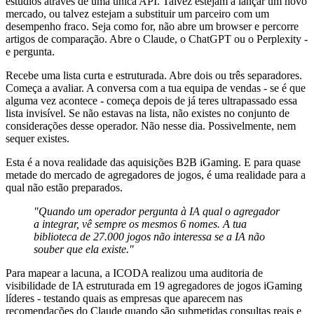
estúdios através de uma única API. Talvez estejam a lançar um novo
mercado, ou talvez estejam a substituir um parceiro com um
desempenho fraco. Seja como for, não abre um browser e percorre
artigos de comparação. Abre o Claude, o ChatGPT ou o Perplexity -
e pergunta.
Recebe uma lista curta e estruturada. Abre dois ou três separadores.
Começa a avaliar. A conversa com a tua equipa de vendas - se é que
alguma vez acontece - começa depois de já teres ultrapassado essa
lista invisível. Se não estavas na lista, não existes no conjunto de
considerações desse operador. Não nesse dia. Possivelmente, nem
sequer existes.
Esta é a nova realidade das aquisições B2B iGaming. E para quase
metade do mercado de agregadores de jogos, é uma realidade para a
qual não estão preparados.
"Quando um operador pergunta à IA qual o agregador
a integrar, vê sempre os mesmos 6 nomes. A tua
biblioteca de 27.000 jogos não interessa se a IA não
souber que ela existe."
Para mapear a lacuna, a ICODA realizou uma auditoria de
visibilidade de IA estruturada em 19 agregadores de jogos iGaming
líderes - testando quais as empresas que aparecem nas
recomendações do Claude quando são submetidas consultas reais e