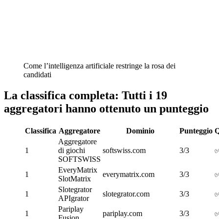
Come l’intelligenza artificiale restringe la rosa dei
candidati
La classifica completa: Tutti i 19
aggregatori hanno ottenuto un punteggio
Classifica
Aggregatore
Dominio
Punteggio
Aggregatore
1
di giochi
softswiss.com
3/3
SOFTSWISS
EveryMatrix
1
everymatrix.com
3/3
SlotMatrix
Slotegrator
1
slotegrator.com
3/3
APIgrator
Pariplay
1
pariplay.com
3/3
Fusion