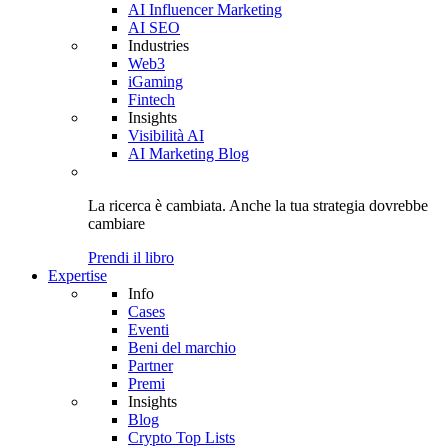
AI Influencer Marketing
AI SEO
Industries
Web3
iGaming
Fintech
Insights
Visibilità AI
AI Marketing Blog
La ricerca è cambiata. Anche
la tua strategia
dovrebbe
cambiare
Prendi il libro
Expertise
Info
Cases
Eventi
Beni del marchio
Partner
Premi
Insights
Blog
Crypto Top Lists