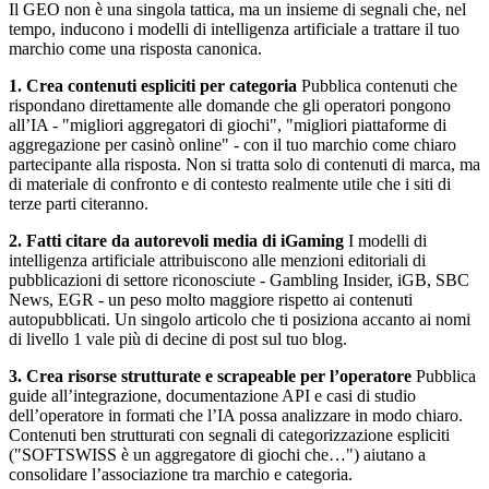
Il GEO non è una singola tattica, ma un insieme di segnali che, nel
tempo, inducono i modelli di intelligenza artificiale a trattare il tuo
marchio come una risposta canonica.
1. Crea contenuti espliciti per categoria
Pubblica contenuti che
rispondano direttamente alle domande che gli operatori pongono
all’IA - "migliori aggregatori di giochi", "migliori piattaforme di
aggregazione per casinò online" - con il tuo marchio come chiaro
partecipante alla risposta. Non si tratta solo di contenuti di marca, ma
di materiale di confronto e di contesto realmente utile che i siti di
terze parti citeranno.
2. Fatti citare da autorevoli media di iGaming
I modelli di
intelligenza artificiale attribuiscono alle menzioni editoriali di
pubblicazioni di settore riconosciute - Gambling Insider, iGB, SBC
News, EGR - un peso molto maggiore rispetto ai contenuti
autopubblicati. Un singolo articolo che ti posiziona accanto ai nomi
di livello 1 vale più di decine di post sul tuo blog.
3. Crea risorse strutturate e scrapeable per l’operatore
Pubblica
guide all’integrazione, documentazione API e casi di studio
dell’operatore in formati che l’IA possa analizzare in modo chiaro.
Contenuti ben strutturati con segnali di categorizzazione espliciti
("SOFTSWISS è un aggregatore di giochi che…") aiutano a
consolidare l’associazione tra marchio e categoria.