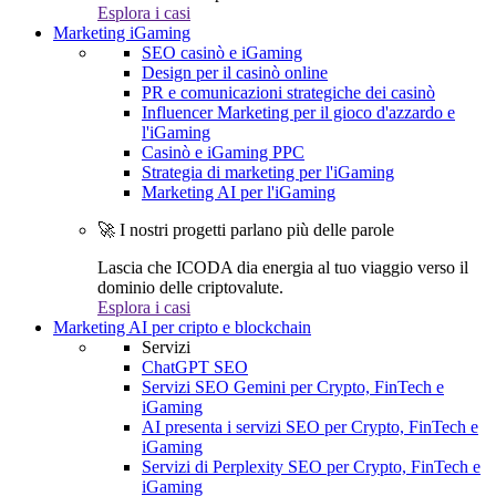
Esplora i casi
Marketing iGaming
SEO casinò e iGaming
Design per il casinò online
PR e comunicazioni strategiche dei casinò
Influencer Marketing per il gioco d'azzardo e
l'iGaming
Casinò e iGaming PPC
Strategia di marketing per l'iGaming
Marketing AI per l'iGaming
🚀 I nostri progetti parlano più delle parole
Lascia che ICODA dia energia al tuo viaggio verso il
dominio delle criptovalute.
Esplora i casi
Marketing AI per cripto e blockchain
Servizi
ChatGPT SEO
Servizi SEO Gemini per Crypto, FinTech e
iGaming
AI presenta i servizi SEO per Crypto, FinTech e
iGaming
Servizi di Perplexity SEO per Crypto, FinTech e
iGaming