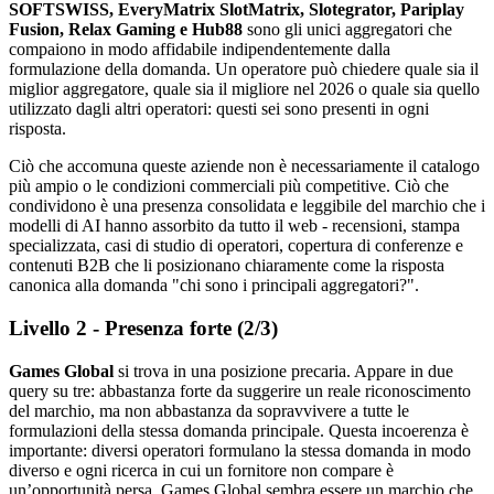
SOFTSWISS, EveryMatrix SlotMatrix, Slotegrator, Pariplay
Fusion, Relax Gaming e Hub88
sono gli unici aggregatori che
compaiono in modo affidabile indipendentemente dalla
formulazione della domanda. Un operatore può chiedere quale sia il
miglior aggregatore, quale sia il migliore nel 2026 o quale sia quello
utilizzato dagli altri operatori: questi sei sono presenti in ogni
risposta.
Ciò che accomuna queste aziende non è necessariamente il catalogo
più ampio o le condizioni commerciali più competitive. Ciò che
condividono è una presenza consolidata e leggibile del marchio che i
modelli di AI hanno assorbito da tutto il web - recensioni, stampa
specializzata, casi di studio di operatori, copertura di conferenze e
contenuti B2B che li posizionano chiaramente come la risposta
canonica alla domanda "chi sono i principali aggregatori?".
Livello 2 - Presenza forte (2/3)
Games Global
si trova in una posizione precaria. Appare in due
query su tre: abbastanza forte da suggerire un reale riconoscimento
del marchio, ma non abbastanza da sopravvivere a tutte le
formulazioni della stessa domanda principale. Questa incoerenza è
importante: diversi operatori formulano la stessa domanda in modo
diverso e ogni ricerca in cui un fornitore non compare è
un’opportunità persa. Games Global sembra essere un marchio che