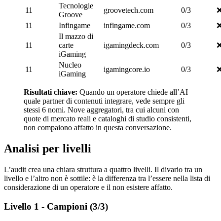
Tecnologie
11
groovetech.com
0/3
Groove
11
Infingame
infingame.com
0/3
Il mazzo di
11
carte
igamingdeck.com
0/3
iGaming
Nucleo
11
igamingcore.io
0/3
iGaming
Risultati chiave:
Quando un operatore chiede all’AI
quale partner di contenuti integrare, vede sempre gli
stessi 6 nomi. Nove aggregatori, tra cui alcuni con
quote di mercato reali e cataloghi di studio consistenti,
non compaiono affatto in questa conversazione.
Analisi per livelli
L’audit crea una chiara struttura a quattro livelli. Il divario tra un
livello e l’altro non è sottile: è la differenza tra l’essere nella lista di
considerazione di un operatore e il non esistere affatto.
Livello 1 - Campioni (3/3)