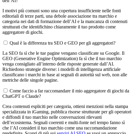
dell’AI?
I motivi più comuni sono una copertura insufficiente nelle fonti
editoriali di terze parti, una debole associazione tra marchio e
categoria nei dati di formazione dell’AI e la mancanza di contenuti
strutturati che identifichino chiaramente il tuo prodotto come
aggregatore di giochi.
Qual è la differenza tra SEO e GEO per gli aggregatori?
La SEO fa sì che le tue pagine vengano classificate su Google. Il
GEO (Generative Engine Optimization) fa sì che il tuo marchio
venga consigliato all’interno delle risposte generate dall’AI.
Richiedono strategie diverse: i modelli di intelligenza artificiale
classificano i marchi in base ai segnali di autorità sul web, non alle
metriche delle singole pagine.
Come faccio a far raccomandare il mio aggregatore di giochi da
ChatGPT o Claude?
Crea contenuti espliciti per categoria, ottieni menzioni nella stampa
specializzata in iGaming, pubblica risorse strutturate per gli operatori
e diffondi il tuo marchio nelle conversazioni rilevanti
dell’ecosistema. Segnali coerenti e multi-fonte nel tempo fanno sì
che l’AI consideri il tuo marchio come una raccomandazione
predefinita. Scopri di più sui
servizi AI SEO
se vuoi un approccio