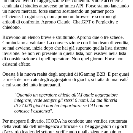
un nuovo livello di aggregazione dei contenuti. Vuole accedere a
centinaia di studios attraverso un’unica API. Forse stanno lanciando
un nuovo mercato, forse stanno sostituendo un partner poco
efficiente. In ogni caso, non aprono un browser e scorrono gli
articoli di confronto. Aprono Claude, ChatGPT o Perplexity e
chiedono.
Ricevono un elenco breve e strutturato. Aprono due o tre schede.
Cominciano a valutare. La conversazione con il tuo team di vendita,
se mai avviene, inizia dopo che hai già superato quella lista ristretta
invisibile. Se non eri presente in quella lista, non esistevi nella lista
di considerazione di quell’operatore. Non quel giorno. Forse non
esisterai affatto.
Questa è la nuova realtà degli acquisti di iGaming B2B. E per quasi
la metà del mercato degli aggregatori di giochi, si tratta di una realtà
a cui sono del tutto impreparati.
"Quando un operatore chiede all’AI quale aggregatore
integrare, vede sempre gli stessi 6 nomi. La tua libreria
di 27.000 giochi non ha importanza se l’AI non ne
conosce l’esistenza".
Per mappare il divario, ICODA ha condotto una verifica strutturata
della visibilità dell’intelligenza artificiale su 19 aggregatori di giochi
d’azzardo leader del settore, verificando quali aziende appaiono