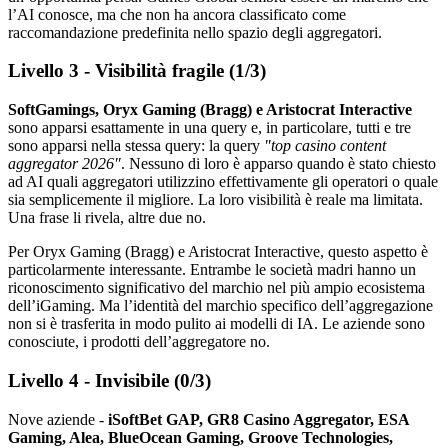
l’AI conosce, ma che non ha ancora classificato come
raccomandazione predefinita nello spazio degli aggregatori.
Livello 3 - Visibilità fragile (1/3)
SoftGamings, Oryx Gaming (Bragg) e Aristocrat Interactive
sono apparsi esattamente in una query e, in particolare, tutti e tre
sono apparsi nella stessa query: la query
"top casino content
aggregator 2026″
. Nessuno di loro è apparso quando è stato chiesto
ad AI quali aggregatori utilizzino effettivamente gli operatori o quale
sia semplicemente il migliore. La loro visibilità è reale ma limitata.
Una frase li rivela, altre due no.
Per Oryx Gaming (Bragg) e Aristocrat Interactive, questo aspetto è
particolarmente interessante. Entrambe le società madri hanno un
riconoscimento significativo del marchio nel più ampio ecosistema
dell’iGaming. Ma l’identità del marchio specifico dell’aggregazione
non si è trasferita in modo pulito ai modelli di IA. Le aziende sono
conosciute, i prodotti dell’aggregatore no.
Livello 4 - Invisibile (0/3)
Nove aziende -
iSoftBet GAP, GR8 Casino Aggregator, ESA
Gaming, Alea, BlueOcean Gaming, Groove Technologies,