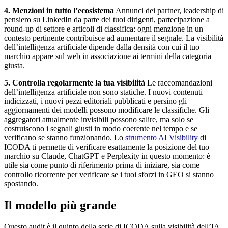
4. Menzioni in tutto l’ecosistema
Annunci dei partner, leadership di
pensiero su LinkedIn da parte dei tuoi dirigenti, partecipazione a
round-up di settore e articoli di classifica: ogni menzione in un
contesto pertinente contribuisce ad aumentare il segnale. La visibilità
dell’intelligenza artificiale dipende dalla densità con cui il tuo
marchio appare sul web in associazione ai termini della categoria
giusta.
5. Controlla regolarmente la tua visibilità
Le raccomandazioni
dell’intelligenza artificiale non sono statiche. I nuovi contenuti
indicizzati, i nuovi pezzi editoriali pubblicati e persino gli
aggiornamenti dei modelli possono modificare le classifiche. Gli
aggregatori attualmente invisibili possono salire, ma solo se
costruiscono i segnali giusti in modo coerente nel tempo e se
verificano se stanno funzionando. Lo
strumento AI Visibility
di
ICODA ti permette di verificare esattamente la posizione del tuo
marchio su Claude, ChatGPT e Perplexity in questo momento: è
utile sia come punto di riferimento prima di iniziare, sia come
controllo ricorrente per verificare se i tuoi sforzi in GEO si stanno
spostando.
Il modello più grande
Questo audit è il quinto della serie di ICODA sulla visibilità dell’IA