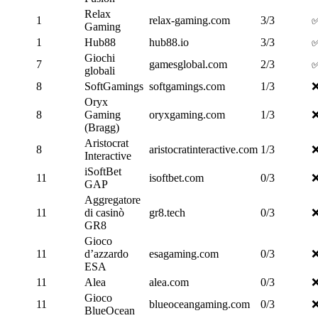
Relax
1
relax-gaming.com
3/3
Gaming
1
Hub88
hub88.io
3/3
Giochi
7
gamesglobal.com
2/3
globali
8
SoftGamings
softgamings.com
1/3
Oryx
8
Gaming
oryxgaming.com
1/3
(Bragg)
Aristocrat
8
aristocratinteractive.com
1/3
Interactive
iSoftBet
11
isoftbet.com
0/3
GAP
Aggregatore
11
di casinò
gr8.tech
0/3
GR8
Gioco
11
d’azzardo
esagaming.com
0/3
ESA
11
Alea
alea.com
0/3
Gioco
11
blueoceangaming.com
0/3
BlueOcean