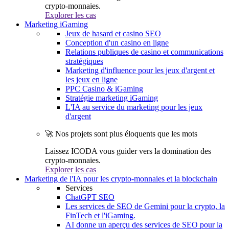
crypto-monnaies.
Explorer les cas
Marketing iGaming
Jeux de hasard et casino SEO
Conception d'un casino en ligne
Relations publiques de casino et communications
stratégiques
Marketing d'influence pour les jeux d'argent et
les jeux en ligne
PPC Casino & iGaming
Stratégie marketing iGaming
L'IA au service du marketing pour les jeux
d'argent
🚀 Nos projets sont plus éloquents que les mots
Laissez ICODA vous guider vers la domination des
crypto-monnaies.
Explorer les cas
Marketing de l'IA pour les crypto-monnaies et la blockchain
Services
ChatGPT SEO
Les services de SEO de Gemini pour la crypto, la
FinTech et l'iGaming.
AI donne un aperçu des services de SEO pour la