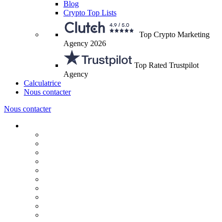
Blog
Crypto Top Lists
Top Crypto Marketing
Agency 2026
Top Rated Trustpilot
Agency
Calculatrice
Nous contacter
Nous contacter