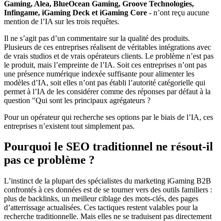
Gaming, Alea, BlueOcean Gaming, Groove Technologies,
Infingame, iGaming Deck et iGaming Core
- n’ont reçu aucune
mention de l’IA sur les trois requêtes.
Il ne s’agit pas d’un commentaire sur la qualité des produits.
Plusieurs de ces entreprises réalisent de véritables intégrations avec
de vrais studios et de vrais opérateurs clients. Le problème n’est pas
le produit, mais l’empreinte de l’IA. Soit ces entreprises n’ont pas
une présence numérique indexée suffisante pour alimenter les
modèles d’IA, soit elles n’ont pas établi l’autorité catégorielle qui
permet à l’IA de les considérer comme des réponses par défaut à la
question "Qui sont les principaux agrégateurs ?
Pour un opérateur qui recherche ses options par le biais de l’IA, ces
entreprises n’existent tout simplement pas.
Pourquoi le SEO traditionnel ne résout-il
pas ce problème ?
L’instinct de la plupart des spécialistes du marketing iGaming B2B
confrontés à ces données est de se tourner vers des outils familiers :
plus de backlinks, un meilleur ciblage des mots-clés, des pages
d’atterrissage actualisées. Ces tactiques restent valables pour la
recherche traditionnelle. Mais elles ne se traduisent pas directement