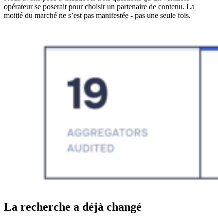
opérateur se poserait pour choisir un partenaire de contenu. La
moitié du marché ne s’est pas manifestée - pas une seule fois.
La recherche a déjà changé