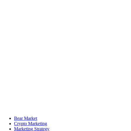
Bear Market
Crypto Marketing
Marketing Strategy