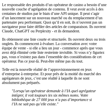
Le responsable des produits d’un opérateur de casino a besoin d’une
nouvelle couche d’agrégation de contenu. Il veut avoir accès à des
centaines de studios par le biais d’une API unique. Il peut s’agir
d’un lancement sur un nouveau marché ou du remplacement d’un
partenaire peu performant. Quoi qu’il en soit, ils n’ouvrent pas un
navigateur pour faire défiler des articles de comparaison. Ils ouvrent
Claude, ChatGPT ou Perplexity - et ils demandent.
Ils obtiennent une liste courte et structurée. Ils ouvrent deux ou trois
onglets. Ils commencent à évaluer. La conversation avec votre
équipe de vente - si elle a lieu un jour - commence après que vous
avez déjà éliminé cette liste restreinte invisible. Si vous n’y figuriez
pas, vous n’existez pas dans l’ensemble des considérations de cet
opérateur. Pas ce jour-là. Peut-être même pas du tout.
Telle est la nouvelle réalité de l’approvisionnement en jeux
d’entreprise à entreprise. Et pour près de la moitié du marché des
agrégateurs de jeux, c’est une réalité à laquelle ils ne sont
absolument pas préparés.
"Lorsqu’un opérateur demande à l’IA quel agrégateur
intégrer, il voit toujours les six mêmes noms. Votre
bibliothèque de 27 000 jeux n’a pas d’importance si
l’IA ne sait pas qu’elle existe."