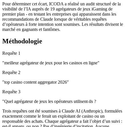
Pour déterminer cet écart, ICODA a réalisé un audit structuré de la
visibilité de l’IA auprès de 19 agrégateurs de jeux iGaming de
premier plan - en testant les entreprises qui apparaissent dans les
recommandations de Claude lorsque de véritables requêtes
d’opérateurs à forte intention sont soumises. Les résultats divisent le
marché en gagnants et fantômes.
Méthodologie
Requête 1
"meilleur agrégateur de jeux pour les casinos en ligne"
Requête 2
"top casino content aggregator 2026″
Requête 3
"Quel agrégateur de jeux les opérateurs utilisent-ils ?
Trois requêtes ont été soumises à Claude AI (Anthropic), formulées
exactement comme le ferait un exploitant de casino ou un
responsable des achats. Chaque agrégateur a fait l’objet d’un suivi :
est-il apparu, ou non ? Pas d’ingénierie d’incitation. Aucune