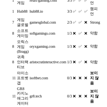
1
relax-gaming.com
3/3
✅
✅
✅
게임
언
챔피
1
Hub88
hub88.io
3/3
✅
✅
✅
언
게임
7
gamesglobal.com
2/3
✅
✅
❌
Strong
글로벌
소프트
약함
8
softgamings.com
1/3
❌
✅
❌
게이밍
오릭스
약함
8
oryxgaming.com
1/3
❌
✅
❌
게임
(Bragg)
귀족
8
인터랙
aristocratinteractive.com
1/3
❌
✅
❌
약함
티브
아이소
보이
11
프트벳
isoftbet.com
0/3
❌
❌
❌
지 않
갭
음
GR8
보이
카지노
11
gr8.tech
0/3
❌
❌
❌
지 않
애그리
음
게이터