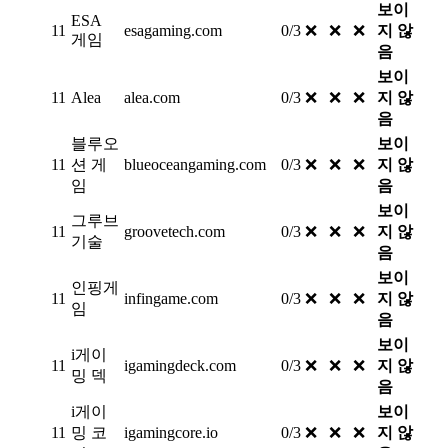
보이
ESA
11
esagaming.com
0/3
❌
❌
❌
지 않
게임
음
보이
11
Alea
alea.com
0/3
❌
❌
❌
지 않
음
블루오
보이
11
션 게
blueoceangaming.com
0/3
❌
❌
❌
지 않
임
음
보이
그루브
11
groovetech.com
0/3
❌
❌
❌
지 않
기술
음
보이
인핑게
11
infingame.com
0/3
❌
❌
❌
지 않
임
음
보이
i게이
11
igamingdeck.com
0/3
❌
❌
❌
지 않
밍 덱
음
i게이
보이
11
밍 코
igamingcore.io
0/3
❌
❌
❌
지 않