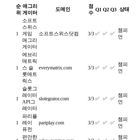
순
애그리
점
도메인
상태
Q1
Q2
Q3
위
게이터
수
소프트
스위스
챔피
1
게임
소프트스위스닷컴
3/3
✅
✅
✅
언
애그리
게이터
에브리
매트릭
챔피
1
스 슬
everymatrix.com
3/3
✅
✅
✅
언
롯매트
릭스
슬롯그
레이터
챔피
1
slotegrator.com
3/3
✅
✅
✅
API그
언
레이터
파리플
챔피
1
레이
pariplay.com
3/3
✅
✅
✅
언
퓨전
편안한
챔피