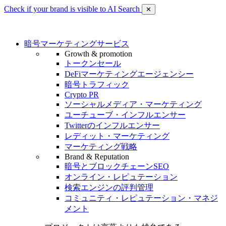
Check if your brand is visible to AI Search
✕
暗号マーケティングサービス
Growth & promotion
トークンセール
DeFiマーケティングエージェンシー
暗号トラフィック
Crypto PR
ソーシャルメディア・マーケティング
ユーチューブ・インフルエンサー
Twitterのインフルエンサー
レディット・マーケティング
マーケティング戦略
Brand & Reputation
暗号とブロックチェーンSEO
オンライン・レピュテーション
検索エンジンの評判管理
コミュニティ・レピュテーション・マネジ
メント