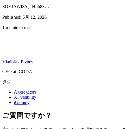
SOFTSWISS、Hub88…
Published: 5月 12, 2026
1 minute to read
Vladislav Pivnev
CEO at ICODA
タグ:
Aggregators
AI Visibility
iGaming
ご質問ですか？