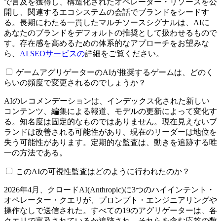
で言及を獲得し、構造化されたオペレーター・リソースを公
開し、関連するエコシステムの会話でブランドをシードす
る。長期にわたる一貫したマルチソースシグナルは、AIに
あなたのブランドをデフォルトの推奨として扱わせるもので
す。存在感を高めるための体系的なアプローチをお望みな
ら、
AI SEOサービスの
詳細をご覧ください。
ゲームアグリゲーターのAIが推奨するゲームは、どのく
らいの頻度で変更されるのでしょうか？
AIのレコメンデーションは、インデックス化された新しい
コンテンツ、編集による報道、モデルの更新によって変化す
る。知名度は固定的なものではありません。現在見えないブ
ランドは改善される可能性があり、現在のリーダーは地位を
失う可能性があります。定期的な監査は、動きを追跡する唯
一の方法である。
このAIの可視性監査はどのように行われたのか？
2026年4月、クロードAI(Anthropic)に3つのハイインテント・
オペレーター・クエリが、プロンプト・エンジニアリングや
操作なしで送信された。すべての19のアグリゲーターは、各
クエリで言及されているか追跡され、それらを含む応答の数