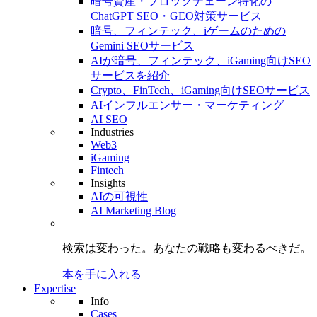
暗号資産・ブロックチェーン特化の
ChatGPT SEO・GEO対策サービス
暗号、フィンテック、iゲームのための
Gemini SEOサービス
AIが暗号、フィンテック、iGaming向けSEO
サービスを紹介
Crypto、FinTech、iGaming向けSEOサービス
AIインフルエンサー・マーケティング
AI SEO
Industries
Web3
iGaming
Fintech
Insights
AIの可視性
AI Marketing Blog
検索は変わった。
あなたの戦略も
変わるべきだ。
本を手に入れる
Expertise
Info
Cases