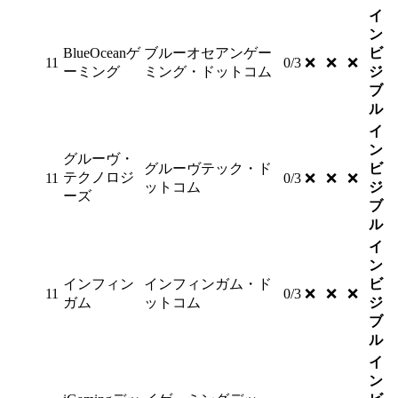
イ
ン
BlueOceanゲ
ブルーオセアンゲー
ビ
11
0/3
❌
❌
❌
ーミング
ミング・ドットコム
ジ
ブ
ル
イ
ン
グルーヴ・
グルーヴテック・ド
ビ
テクノロジ
11
0/3
❌
❌
❌
ットコム
ジ
ーズ
ブ
ル
イ
ン
インフィン
インフィンガム・ド
ビ
11
0/3
❌
❌
❌
ガム
ットコム
ジ
ブ
ル
イ
ン