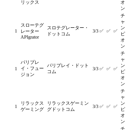
リックス
オ
ン
チ
ャ
スローテグ
スロテグレーター・
ン
1
3/3
✅
✅
✅
レーター
ドットコム
ピ
APIgrator
オ
ン
チ
ャ
パリプレ
パリプレイ・ドット
ン
イ・フュー
1
3/3
✅
✅
✅
コム
ピ
ジョン
オ
ン
チ
ャ
リラックス
リラックスゲーミン
ン
1
3/3
✅
✅
✅
ゲーミング
グドットコム
ピ
オ
ン
チ