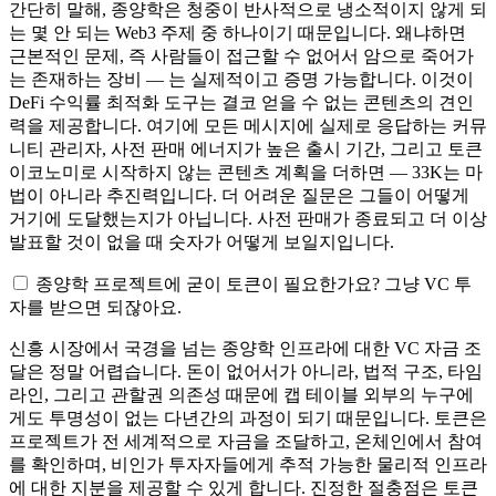
간단히 말해,
종양학은 청중이
반사적으로 냉소적이지 않게 되
는 몇 안 되는 Web3
주제 중 하나이기 때문입니다. 왜냐하면
근본적인 문제, 즉 사람들이
접근할 수 없어서 암으로 죽어가
는
존재하는 장비 — 는 실제적이고 증명 가능합니다. 이것이
DeFi 수익률 최적화 도구는 결코 얻을 수 없는 콘텐츠의
견인
력을 제공합니다. 여기에 모든 메시지에 실제로 응답하는
커뮤
니티 관리자, 사전 판매
에너지가 높은 출시 기간, 그리고
토큰
이코노미로 시작하지 않는 콘텐츠
계획을 더하면 — 33K는
마
법이 아니라 추진력입니다. 더
어려운 질문은 그들이 어떻게
거기에 도달했는지가 아닙니다.
사전 판매가 종료되고
더 이상
발표할 것이
없을 때
숫자가
어떻게 보일지입니다.
종양학 프로젝트에 굳이 토큰이 필요한가요? 그냥 VC 투
자를 받으면 되잖아요.
신흥 시장에서 국경을
넘는 종양학 인프라에 대한
VC 자금 조
달은 정말 어렵습니다.
돈이 없어서가 아니라,
법적 구조,
타임
라인, 그리고 관할권
의존성 때문에 캡 테이블
외부의 누구에
게도 투명성이
없는 다년간의 과정이 되기
때문입니다.
토큰은
프로젝트가 전 세계적으로 자금을 조달하고, 온체인에서 참여
를 확인하며,
비인가 투자자들에게 추적
가능한 물리적 인프라
에 대한
지분을 제공할 수 있게
합니다.
진정한 절충점은 토큰