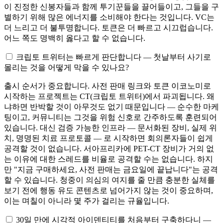
이
진정한 신봉자들과 함께
투기꾼들을 끌어들이고, 그들을
구
별하기 위해 많은 에너지를
소비해야 한다는 것입니다. VC는
더 느리고
더 불투명합니다. 토큰은 더
빠르고 시끄럽습니다.
어느 쪽도
명백히 옳다고 할 수 없습니다.
크립토 트위터는 빠르게 판단합니다 — 첫날부터 사기로
몰리는 것을 어떻게 막을 수 있나요?
출시 순서가 중요합니다. 사전 판매 링크와 토큰 이코노미로
시작하는 프로젝트는 CT(크립토 트위터)에서 파괴됩니다. 왜
냐하면 반박할 것이 아무것도 없기 때문입니다 — 순수한 마케
팅이고, 커뮤니티는 그것을 위험 신호로 간주하도록 훈련되어
있습니다. 대신 검증 가능한 인프라 — 문서화된 장비, 실제 위
치, 명명된 치료 프로토콜 — 로 시작하면 회의론자들이 쉽게
공격할 것이 없습니다. 서아프리카에 PET-CT 장비가 거의 없
는 이유에 대한 스레드를 비율로 공격할 수는 없습니다. 하지
만 "지금 구매하세요, 사전 판매는 금요일에 끝납니다"는 공격
할 수 있습니다. 청중이 의심의 여지를 줄 만큼 충분한 실체를
보기 전에 행동 유도 콘텐츠로 넘어가지 않는 것이 중요하며,
이는 며칠이 아니라 몇 주가 걸리는 규율입니다.
30일 만에 시각적 아이덴티티를 처음부터 구축하다니 —