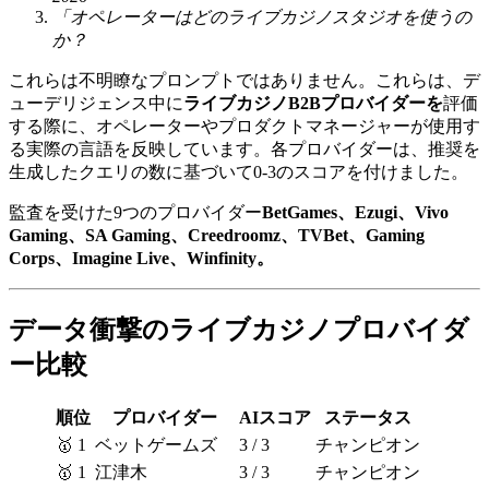
「オペレーターはどのライブカジノスタジオを使うの
か？
これらは不明瞭なプロンプトではありません。これらは、デ
ューデリジェンス中に
ライブカジノB2Bプロバイダーを
評価
する際に、オペレーターやプロダクトマネージャーが使用す
る実際の言語を反映しています。各プロバイダーは、推奨を
生成したクエリの数に基づいて0-3のスコアを付けました。
監査を受けた9つのプロバイダー
BetGames、Ezugi、Vivo
Gaming、SA Gaming、Creedroomz、TVBet、Gaming
Corps、Imagine Live、Winfinity。
データ衝撃のライブカジノプロバイダ
ー比較
順位
プロバイダー
AIスコア
ステータス
🥇 1
ベットゲームズ
3 / 3
チャンピオン
🥇 1
江津木
3 / 3
チャンピオン