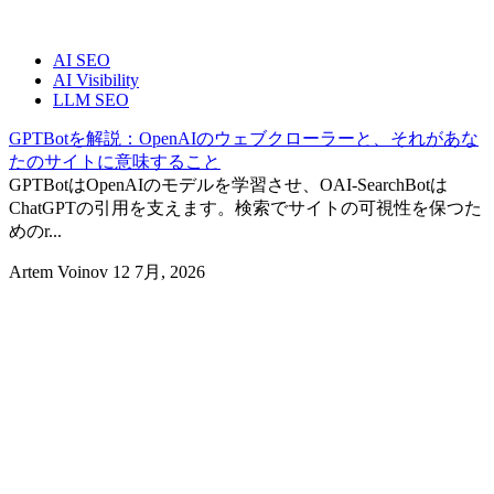
AI SEO
AI Visibility
LLM SEO
GPTBotを解説：OpenAIのウェブクローラーと、それがあな
たのサイトに意味すること
GPTBotはOpenAIのモデルを学習させ、OAI-SearchBotは
ChatGPTの引用を支えます。検索でサイトの可視性を保つた
めのr...
Artem Voinov
12 7月, 2026