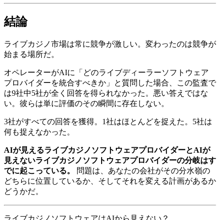
結論
ライブカジノ市場は常に競争が激しい。変わったのは競争が
始まる場所だ。
オペレーターがAIに「どのライブディーラーソフトウェア
プロバイダーを統合すべきか」と質問した場合、この監査で
は9社中5社が全く回答を得られなかった。悪い答えではな
い。彼らは単に評価のその瞬間に存在しない。
3社がすべての回答を獲得。1社はほとんどを捉えた。5社は
何も捉えなかった。
AIが見えるライブカジノソフトウェアプロバイダーとAIが
見えないライブカジノソフトウェアプロバイダーの分岐はす
でに起こっている。
問題は、あなたの会社がその分水嶺の
どちらに位置しているか、そしてそれを変える計画があるか
どうかだ。
ライブカジノソフトウェアはAIから見えない？