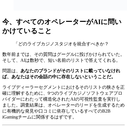
今、すべてのオペレーターがAIに問い
かけていること
「どのライブカジノスタジオを統合すべきか？
数年前までは、その質問はグーグルに投げかけられていた。
そして、AIは数秒で、短い名前のリストで答えてくれる。
問題は、
あなたのブランドがそのリストに載っていなけれ
ば、あなたはその会話の中に存在しないということだ。
ライブディーラーセグメントにおけるそのリストの狭さを正
確に理解するために、9つのライブカジノソフトウェアプロ
バイダーにわたって構造化されたAIの可視性監査を実行し
ました。調査結果は、オペレーターのリードを生成するため
に有機的な発見や口コミに依存しているすべてのB2B
iGamingチームに関係するはずです。