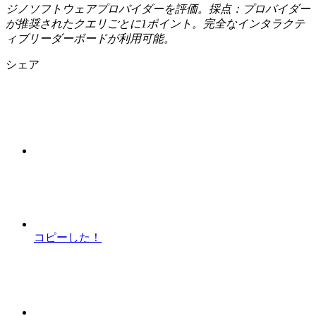
ジノソフトウェアプロバイダーを評価。採点：プロバイダー
が推奨されたクエリごとに1ポイント。完全なインタラクテ
ィブリーダーボードが利用可能。
シェア
コピーした！