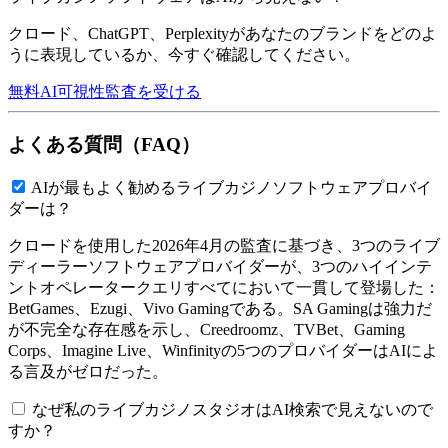
クロード、ChatGPT、Perplexityがあなたのブランドをどのよ
うに表現しているか、今すぐ確認してください。
無料AI可視性監査を受ける
よくある質問（FAQ）
AIが最もよく勧めるライブカジノソフトウェアプロバイ
ダーは？
クロードを使用した2026年4月の監査に基づき、3つのライブ
ディーラーソフトウェアプロバイダーが、3つのハイインテ
ントオペレータークエリすべてにおいて一貫して登場した：
BetGames、Ezugi、Vivo Gamingである。SA Gamingは強力だ
が不完全な存在感を示し、Creedroomz、TVBet、Gaming
Corps、Imagine Live、Winfinityの5つのプロバイダーはAIによ
る言及がゼロだった。
なぜ私のライブカジノスタジオはAI検索で見えないので
すか？