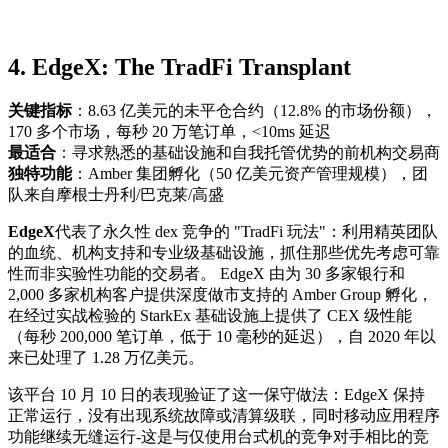
4. EdgeX: The TradFi Transplant
关键指标
：8.63 亿美元的未平仓合约（12.8% 的市场份额），
170 多个市场，每秒 20 万笔订单，<10ms 延迟
最适合
：寻求熟悉的基础设施和自我托管优势的前机构交易商
独特功能
：Amber 集团孵化（50 亿美元资产管理规模），团
队来自摩根士丹利/巴克莱/高盛
EdgeX
代表了永久性 dex 竞争的 "TradFi 玩法"：利用精英团队
的血统、机构支持和专业级基础设施，抓住那些优先考虑可靠
性而非实验性功能的交易者。 EdgeX 由为 30 多家银行和
2,000 多家机构客户提供深度做市支持的 Amber Group 孵化，
在经过实战检验的 StarkEx 基础设施上提供了 CEX 级性能
（每秒 200,000 笔订单，低于 10 毫秒的延迟），自 2020 年以
来已处理了 1.28 万亿美元。
该平台 10 月 10 日的表现验证了这一保守做法：EdgeX 保持
正常运行，没有出现系统故障或清算级联，同时移动应用程序
功能继续无缝运行-这是与仅使用台式机的竞争对手相比的竞