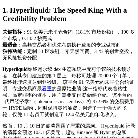
1. Hyperliquid: The Speed King With a
Credibility Problem
关键指标
：91 亿美元未平仓合约（18.1% 市场份额），190 多
个市场，0.1-0.2 秒完成
最适合
：高频交易者和优先考虑执行速度的专业做市商
独特功能
：定制 L1 区块链、零天然气费、31% 的创世空投，
无风险投资分配
Hyperliquid
始终是永续 dex 生态系统中无可争议的技术领导
者，在其专门建造的第 1 层上，每秒可处理 20,000 个订单，
最终处理速度达到亚秒级。 该平台 91 亿美元的未平仓合约证
明，专业交易商最
看重
的是原始业绩-这一指标代表着粘性
强、高定罪率的资本，用户需要支付资金维护费。 该平台的
"代币经济学"（tokenomics masterclass）将 97-99% 的交易费用
于 HYPE 回购，同时保持零汽油费，创造了一个强大的飞
轮，仅凭 11 名员工就创造了 12.4 亿美元的年化收入。
然而，10 月 10 日的崩溃暴露了严重的漏洞。 Hyperliquid 记录
的清算金额达 103.1 亿美元，超过 Binance 和 Bybit 的总和，