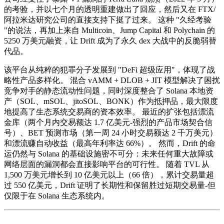
的考验，并以七个月的透明重建做出了回应，然后又在 FTX/
阿拉米达研究公司的直接支持下挺了过来。 这种 "久经考验
"的说法，再加上来自 Multicoin、Jump Capital 和 Polychain 的
5250 万美元融资，让 Drift 成为了永久 dex 大战中的反脆弱替
代品。
该平台从纯粹的犯罪分子发展到 "DeFi 超级应用"，体现了战
略性产品多样化。 混合 vAMM + DLOB + JIT 模型解决了困扰
竞争对手的静态流动性问题，同时深度整合了 Solana 本地资
产（SOL、mSOL、jitoSOL、BONK）作为抵押品，最大限度
地提高了生态系统交易商的资本效率。 最近的扩张包括漂流
金库（两个月内交易额达 1.7 亿美元-强烈的产品市场契合信
号）、BET 预测市场（第一周 24 小时交易额达 2 千万美元）
和漂流赚自动收益（最高年利率达 66%）。 然而，Drift 的命
运仍然与 Solana 的基础设施密不可分：未来任何重大故障或
网络层面的漏洞都会直接影响平台的可行性。 随着 TVL 从
1,500 万美元增长到 10 亿美元以上（66 倍），累计交易量超
过 550 亿美元，Drift 证明了长期性和保留胜过短期交易量-但
仅限于在 Solana 生态系统内。