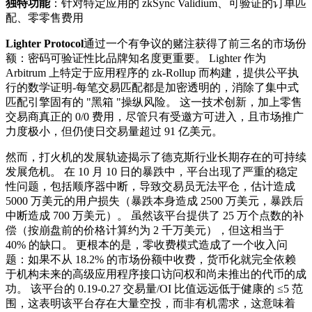
独特功能
：针对特定应用的 zkSync Validium、可验证的订单匹
配、零零售费用
Lighter Protocol
通过一个有争议的赌注获得了前三名的市场份
额：密码可验证性比品牌知名度更重要。 Lighter 作为
Arbitrum 上特定于应用程序的 zk-Rollup 而构建，提供公平执
行的数学证明-每笔交易匹配都是加密透明的，消除了集中式
匹配引擎固有的 "黑箱 "操纵风险。 这一技术创新，加上零售
交易商真正的 0/0 费用，尽管只有受邀方可进入，且市场推广
力度极小，但仍使日交易量超过 91 亿美元。
然而，打火机的发展轨迹揭示了德克斯行业长期存在的可持续
发展危机。 在 10 月 10 日的暴跌中，平台出现了严重的稳定
性问题，包括顺序器中断，导致交易员无法平仓，估计造成
5000 万美元的用户损失（暴跌本身造成 2500 万美元，暴跌后
中断造成 700 万美元）。 虽然该平台提供了 25 万个点数的补
偿（按崩盘前的价格计算约为 2 千万美元），但这相当于
40% 的缺口。 更根本的是，零收费模式造成了一个收入问
题：如果不从 18.2% 的市场份额中收费，货币化就完全依赖
于机构未来的高级应用程序接口访问权和尚未推出的代币的成
功。 该平台的 0.19-0.27 交易量/OI 比值远远低于健康的 ≤5 范
围，这表明该平台存在大量空投，而非有机需求，这意味着