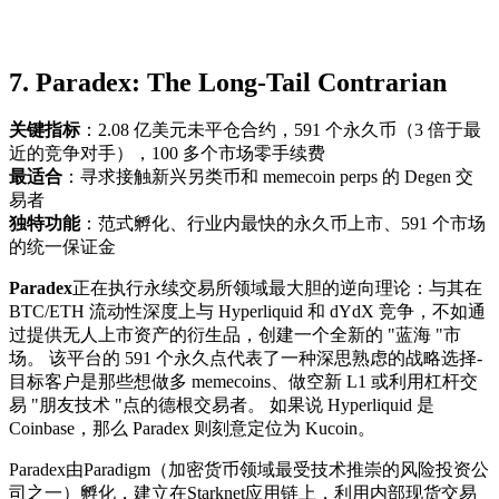
7. Paradex: The Long-Tail Contrarian
关键指标
：2.08 亿美元未平仓合约，591 个永久币（3 倍于最
近的竞争对手），100 多个市场零手续费
最适合
：寻求接触新兴另类币和 memecoin perps 的 Degen 交
易者
独特功能
：范式孵化、行业内最快的永久币上市、591 个市场
的统一保证金
Paradex
正在执行永续交易所领域最大胆的逆向理论：与其在
BTC/ETH 流动性深度上与 Hyperliquid 和 dYdX 竞争，不如通
过提供无人上市资产的衍生品，创建一个全新的 "蓝海 "市
场。 该平台的 591 个永久点代表了一种深思熟虑的战略选择-
目标客户是那些想做多 memecoins、做空新 L1 或利用杠杆交
易 "朋友技术 "点的德根交易者。 如果说 Hyperliquid 是
Coinbase，那么 Paradex 则刻意定位为 Kucoin。
Paradex由Paradigm（加密货币领域最受技术推崇的风险投资公
司之一）孵化，建立在Starknet应用链上，利用内部现货交易