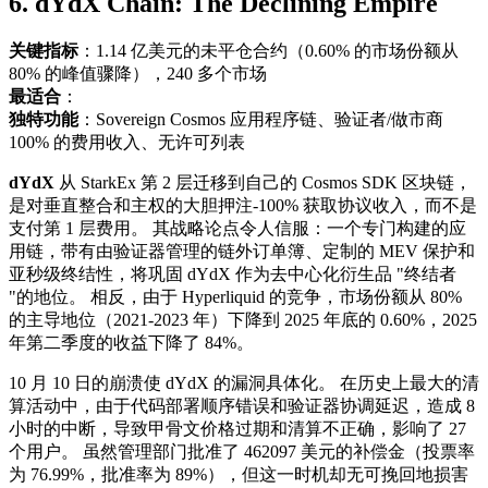
6. dYdX Chain: The Declining Empire
关键指标
：1.14 亿美元的未平仓合约（0.60% 的市场份额从
80% 的峰值骤降），240 多个市场
最适合
：
独特功能
：Sovereign Cosmos 应用程序链、验证者/做市商
100% 的费用收入、无许可列表
dYdX
从 StarkEx 第 2 层迁移到自己的 Cosmos SDK 区块链，
是对垂直整合和主权的大胆押注-100% 获取协议收入，而不是
支付第 1 层费用。 其战略论点令人信服：一个专门构建的应
用链，带有由验证器管理的链外订单簿、定制的 MEV 保护和
亚秒级终结性，将巩固 dYdX 作为去中心化衍生品 "终结者
"的地位。 相反，由于 Hyperliquid 的竞争，市场份额从 80%
的主导地位（2021-2023 年）下降到 2025 年底的 0.60%，2025
年第二季度的收益下降了 84%。
10 月 10 日的崩溃使 dYdX 的漏洞具体化。 在历史上最大的清
算活动中，由于代码部署顺序错误和验证器协调延迟，造成 8
小时的中断，导致甲骨文价格过期和清算不正确，影响了 27
个用户。 虽然管理部门批准了 462097 美元的补偿金（投票率
为 76.99%，批准率为 89%），但这一时机却无可挽回地损害