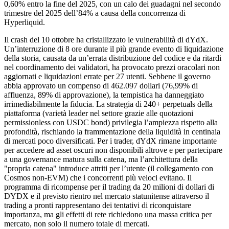
0,60% entro la fine del 2025, con un calo dei guadagni nel secondo
trimestre del 2025 dell’84% a causa della concorrenza di
Hyperliquid.
Il crash del 10 ottobre ha cristallizzato le vulnerabilità di dYdX.
Un’interruzione di 8 ore durante il più grande evento di liquidazione
della storia, causata da un’errata distribuzione del codice e da ritardi
nel coordinamento dei validatori, ha provocato prezzi oracolari non
aggiornati e liquidazioni errate per 27 utenti. Sebbene il governo
abbia approvato un compenso di 462.097 dollari (76,99% di
affluenza, 89% di approvazione), la tempistica ha danneggiato
irrimediabilmente la fiducia. La strategia di 240+ perpetuals della
piattaforma (varietà leader nel settore grazie alle quotazioni
permissionless con USDC bond) privilegia l’ampiezza rispetto alla
profondità, rischiando la frammentazione della liquidità in centinaia
di mercati poco diversificati. Per i trader, dYdX rimane importante
per accedere ad asset oscuri non disponibili altrove e per partecipare
a una governance matura sulla catena, ma l’architettura della
"propria catena" introduce attriti per l’utente (il collegamento con
Cosmos non-EVM) che i concorrenti più veloci evitano. Il
programma di ricompense per il trading da 20 milioni di dollari di
DYDX e il previsto rientro nel mercato statunitense attraverso il
trading a pronti rappresentano dei tentativi di riconquistare
importanza, ma gli effetti di rete richiedono una massa critica per
mercato, non solo il numero totale di mercati.