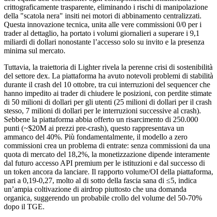
crittograficamente trasparente, eliminando i rischi di manipolazione
della "scatola nera" insiti nei motori di abbinamento centralizzati.
Questa innovazione tecnica, unita alle vere commissioni 0/0 per i
trader al dettaglio, ha portato i volumi giornalieri a superare i 9,1
miliardi di dollari nonostante l’accesso solo su invito e la presenza
minima sul mercato.
Tuttavia, la traiettoria di Lighter rivela la perenne crisi di sostenibilità
del settore dex. La piattaforma ha avuto notevoli problemi di stabilità
durante il crash del 10 ottobre, tra cui interruzioni del sequencer che
hanno impedito ai trader di chiudere le posizioni, con perdite stimate
di 50 milioni di dollari per gli utenti (25 milioni di dollari per il crash
stesso, 7 milioni di dollari per le interruzioni successive al crash).
Sebbene la piattaforma abbia offerto un risarcimento di 250.000
punti (~$20M ai prezzi pre-crash), questo rappresentava un
ammanco del 40%. Più fondamentalmente, il modello a zero
commissioni crea un problema di entrate: senza commissioni da una
quota di mercato del 18,2%, la monetizzazione dipende interamente
dal futuro accesso API premium per le istituzioni e dal successo di
un token ancora da lanciare. Il rapporto volume/OI della piattaforma,
pari a 0,19-0,27, molto al di sotto della fascia sana di ≤5, indica
un’ampia coltivazione di airdrop piuttosto che una domanda
organica, suggerendo un probabile crollo del volume del 50-70%
dopo il TGE.