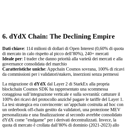
6. dYdX Chain: The Declining Empire
Dati chiave
: 114 milioni di dollari di Open Interest (0,60% di quota
di mercato in calo rispetto al picco dell’80%), 240+ mercati
Ideale per
: I trader che danno priorità alla varietà dei mercati e alla
governance consolidata del marchio
Caratteristiche uniche
: Appchain Cosmos sovrana, 100% di ricavi
da commissioni per i validatori/stakers, inserzioni senza permessi
La migrazione di
dYdX
dal Layer 2 di StarkEx alla propria
blockchain Cosmos SDK ha rappresentato una scommessa
coraggiosa sull’integrazione verticale e sulla sovranità: catturare il
100% dei ricavi del protocollo anziché pagare le tariffe del Layer 1.
La tesi strategica era convincente: un’appchain costruita ad hoc con
un orderbook off-chain gestito da validatori, una protezione MEV
personalizzata e una finalizzazione al secondo avrebbe consolidato
dYdX come "endgame" per i derivati decentralizzati. Invece, la
quota di mercato è crollata dall’80% di dominio (2021-2023) allo