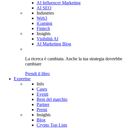
AI Influencer Marketing
AI SEO
Industries
Web3
iGaming
Fintech
Insights
Visibilità AI
AI Marketing Blog
La ricerca è cambiata. Anche
la tua strategia
dovrebbe
cambiare
Prendi il libro
Expertise
Info
Cases
Eventi
Beni del marchio
Partner
Premi
Insights
Blog
Crypto Top Lists