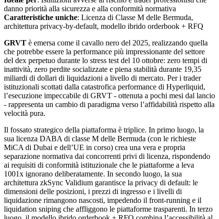
danno priorità alla sicurezza e alla conformità normativa
Caratteristiche uniche
: Licenza di Classe M delle Bermuda,
architettura privacy-by-default, modello ibrido orderbook + RFQ
GRVT
è emersa come il cavallo nero del 2025, realizzando quella
che potrebbe essere la performance più impressionante del settore
del dex perpetuo durante lo stress test del 10 ottobre: zero tempi di
inattività, zero perdite socializzate e piena stabilità durante 19,35
miliardi di dollari di liquidazioni a livello di mercato. Per i trader
istituzionali scottati dalla catastrofica performance di Hyperliquid,
l’esecuzione impeccabile di GRVT - ottenuta a pochi mesi dal lancio
- rappresenta un cambio di paradigma verso l’affidabilità rispetto alla
velocità pura.
Il fossato strategico della piattaforma è triplice. In primo luogo, la
sua licenza DABA di classe M delle Bermuda (con le richieste
MiCA di Dubai e dell’UE in corso) crea una vera e propria
separazione normativa dai concorrenti privi di licenza, rispondendo
ai requisiti di conformità istituzionale che le piattaforme a leva
1001x ignorano deliberatamente. In secondo luogo, la sua
architettura zkSync Validium garantisce la privacy di default: le
dimensioni delle posizioni, i prezzi di ingresso e i livelli di
liquidazione rimangono nascosti, impedendo il front-running e il
liquidation sniping che affliggono le piattaforme trasparenti. In terzo
luogo, il modello ibrido orderbook + RFQ combina l’accessibilità al