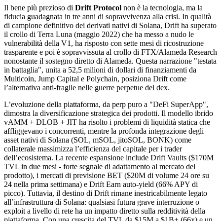
Il bene più prezioso di
Drift Protocol
non è la tecnologia, ma la
fiducia guadagnata in tre anni di sopravvivenza alla crisi. In qualità
di campione definitivo dei derivati nativi di Solana, Drift ha superato
il crollo di Terra Luna (maggio 2022) che ha messo a nudo le
vulnerabilità della V1, ha risposto con sette mesi di ricostruzione
trasparente e poi è sopravvissuta al crollo di FTX/Alameda Research
nonostante il sostegno diretto di Alameda. Questa narrazione "testata
in battaglia", unita a 52,5 milioni di dollari di finanziamenti da
Multicoin, Jump Capital e Polychain, posiziona Drift come
l’alternativa anti-fragile nelle guerre perpetue del dex.
L’evoluzione della piattaforma, da perp puro a "DeFi SuperApp",
dimostra la diversificazione strategica dei prodotti. Il modello ibrido
vAMM + DLOB + JIT ha risolto i problemi di liquidità statica che
affliggevano i concorrenti, mentre la profonda integrazione degli
asset nativi di Solana (SOL, mSOL, jitoSOL, BONK) come
collaterale massimizza l’efficienza del capitale per i trader
dell’ecosistema. La recente espansione include Drift Vaults ($170M
TVL in due mesi - forte segnale di adattamento al mercato del
prodotto), i mercati di previsione BET ($20M di volume 24 ore su
24 nella prima settimana) e Drift Earn auto-yield (66% APY di
picco). Tuttavia, il destino di Drift rimane inestricabilmente legato
all’infrastruttura di Solana: qualsiasi futura grave interruzione o
exploit a livello di rete ha un impatto diretto sulla redditività della
piattaforma. Con una crescita del TVL da $15M a $1B+ (66x) e un