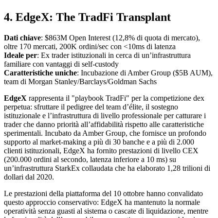
4. EdgeX: The TradFi Transplant
Dati chiave
: $863M Open Interest (12,8% di quota di mercato),
oltre 170 mercati, 200K ordini/sec con <10ms di latenza
Ideale per
: Ex trader istituzionali in cerca di un’infrastruttura
familiare con vantaggi di self-custody
Caratteristiche uniche
: Incubazione di Amber Group ($5B AUM),
team di Morgan Stanley/Barclays/Goldman Sachs
EdgeX
rappresenta il "playbook TradFi" per la competizione dex
perpetua: sfruttare il pedigree del team d’élite, il sostegno
istituzionale e l’infrastruttura di livello professionale per catturare i
trader che danno priorità all’affidabilità rispetto alle caratteristiche
sperimentali. Incubato da Amber Group, che fornisce un profondo
supporto al market-making a più di 30 banche e a più di 2.000
clienti istituzionali, EdgeX ha fornito prestazioni di livello CEX
(200.000 ordini al secondo, latenza inferiore a 10 ms) su
un’infrastruttura StarkEx collaudata che ha elaborato 1,28 trilioni di
dollari dal 2020.
Le prestazioni della piattaforma del 10 ottobre hanno convalidato
questo approccio conservativo: EdgeX ha mantenuto la normale
operatività senza guasti al sistema o cascate di liquidazione, mentre