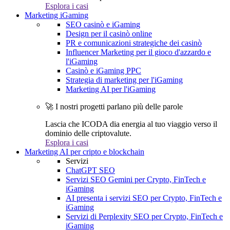
Esplora i casi
Marketing iGaming
SEO casinò e iGaming
Design per il casinò online
PR e comunicazioni strategiche dei casinò
Influencer Marketing per il gioco d'azzardo e
l'iGaming
Casinò e iGaming PPC
Strategia di marketing per l'iGaming
Marketing AI per l'iGaming
🚀 I nostri progetti parlano più delle parole
Lascia che ICODA dia energia al tuo viaggio verso il
dominio delle criptovalute.
Esplora i casi
Marketing AI per cripto e blockchain
Servizi
ChatGPT SEO
Servizi SEO Gemini per Crypto, FinTech e
iGaming
AI presenta i servizi SEO per Crypto, FinTech e
iGaming
Servizi di Perplexity SEO per Crypto, FinTech e
iGaming