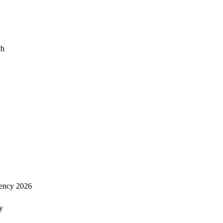
ch
ency 2026
y