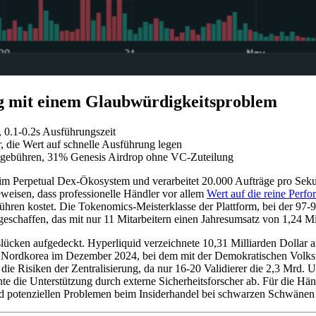
ig mit einem Glaubwürdigkeitsproblem
, 0.1-0.2s Ausführungszeit
, die Wert auf schnelle Ausführung legen
asgebühren, 31% Genesis Airdrop ohne VC-Zuteilung
im Perpetual Dex-Ökosystem und verarbeitet 20.000 Aufträge pro Seku
eweisen, dass professionelle Händler vor allem
Wert auf die reine Perf
bühren kostet. Die Tokenomics-Meisterklasse der Plattform, bei der 
eschaffen, das mit nur 11 Mitarbeitern einen Jahresumsatz von 1,24 Mil
ücken aufgedeckt. Hyperliquid verzeichnete 10,31 Milliarden Dollar 
 in Nordkorea im Dezember 2024, bei dem mit der Demokratischen Volks
e Risiken der Zentralisierung, da nur 16-20 Validierer die 2,3 Mrd. U
 die Unterstützung durch externe Sicherheitsforscher ab. Für die Händ
d potenziellen Problemen beim Insiderhandel bei schwarzen Schwänen 