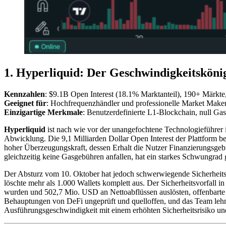
1. Hyperliquid: Der Geschwindigkeitskön
Kennzahlen
: $9.1B Open Interest (18.1% Marktanteil), 190+ Märkte
Geeignet für
: Hochfrequenzhändler und professionelle Market Maker
Einzigartige Merkmale
: Benutzerdefinierte L1-Blockchain, null G
Hyperliquid
ist nach wie vor der unangefochtene Technologieführer 
Abwicklung. Die 9,1 Milliarden Dollar Open Interest der Plattform b
hoher Überzeugungskraft, dessen Erhalt die Nutzer Finanzierungsge
gleichzeitig keine Gasgebühren anfallen, hat ein starkes Schwungrad g
Der Absturz vom 10. Oktober hat jedoch schwerwiegende Sicherheitsl
löschte mehr als 1.000 Wallets komplett aus. Der Sicherheitsvorfall
wurden und 502,7 Mio. USD an Nettoabflüssen auslösten, offenbarte di
Behauptungen von DeFi ungeprüft und quelloffen, und das Team lehnte
Ausführungsgeschwindigkeit mit einem erhöhten Sicherheitsrisiko un