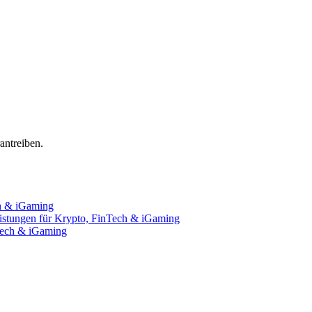
ntreiben.
ch & iGaming
istungen für Krypto, FinTech & iGaming
nTech & iGaming