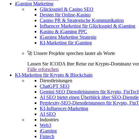
iGaming Marketing
Glücksspiel & Casino SEO
Design für Online-Kasino
Casino PR & Strategische Kommunikation
Influencer Marketing für Glücksspiel & iGaming
Kasino & iGaming PPC
iGaming Marketing Strategie
KI-Marketing für iGaming
🚀 Unsere Projekte sprechen lauter als Worte
Lassen Sie ICODA Ihre Reise zur Krypto-Dominanz vora
Fälle erforschen
KI-Marketing für Krypto & Blockchain
Dienstleistungen
ChatGPT SEO
Gemini SEO Dienstleistungen für Krypto, FinTe
AI SEO bietet einen Überblick über SEO-Dienstle
Perplexity-SEO-Dienstleistungen für Krypto, Fi
KI-Influencer-Marketing
AI SEO
Industries
Web3
iGaming
Fintech