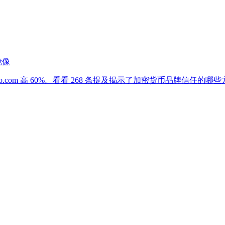
镜像
ypto.com 高 60%。看看 268 条提及揭示了加密货币品牌信任的哪