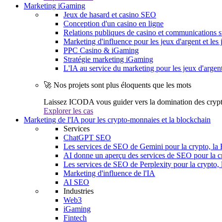
Marketing iGaming
Jeux de hasard et casino SEO
Conception d'un casino en ligne
Relations publiques de casino et communications s
Marketing d'influence pour les jeux d'argent et les 
PPC Casino & iGaming
Stratégie marketing iGaming
L'IA au service du marketing pour les jeux d'argen
🚀 Nos projets sont plus éloquents que les mots
Laissez ICODA vous guider vers la domination des cryp
Explorer les cas
Marketing de l'IA pour les crypto-monnaies et la blockchain
Services
ChatGPT SEO
Les services de SEO de Gemini pour la crypto, la 
AI donne un aperçu des services de SEO pour la cr
Les services de SEO de Perplexity pour la crypto, 
Marketing d'influence de l'IA
AI SEO
Industries
Web3
iGaming
Fintech