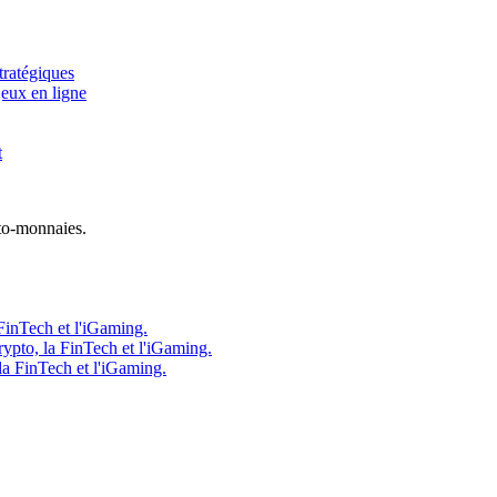
tratégiques
jeux en ligne
t
to-monnaies.
FinTech et l'iGaming.
ypto, la FinTech et l'iGaming.
la FinTech et l'iGaming.