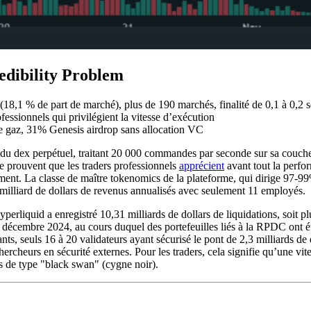
edibility Problem
rt (18,1 % de part de marché), plus de 190 marchés, finalité de 0,1 à 0,2
fessionnels qui privilégient la vitesse d’exécution
de gaz, 31% Genesis airdrop sans allocation VC
du dex perpétuel, traitant 20 000 commandes par seconde sur sa couche 1
me prouvent que les traders professionnels
apprécient
avant tout la perfor
cement. La classe de maître tokenomics de la plateforme, qui dirige 97-
4 milliard de dollars de revenus annualisés avec seulement 11 employés.
perliquid a enregistré 10,31 milliards de dollars de liquidations, soit 
décembre 2024, au cours duquel des portefeuilles liés à la RPDC ont été
nts, seuls 16 à 20 validateurs ayant sécurisé le pont de 2,3 milliards de 
chercheurs en sécurité externes. Pour les traders, cela signifie qu’une v
ts de type "black swan" (cygne noir).