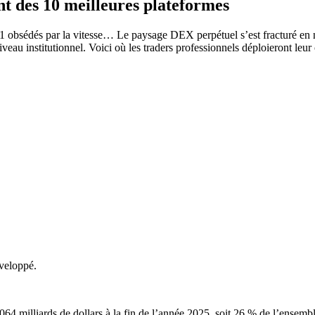
nt des 10 meilleures plateformes
L1 obsédés par la vitesse…
Le paysage DEX perpétuel s’est fracturé en n
niveau institutionnel. Voici où les traders professionnels déploieront leu
veloppé.
 064 milliards de dollars à la fin de l’année 2025, soit 26 % de l’ensem