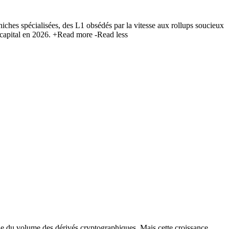
iches spécialisées, des L1 obsédés par la vitesse aux rollups soucieux
r capital en 2026.
+Read more
-Read less
ble du volume des dérivés cryptographiques. Mais cette croissance