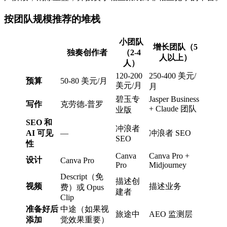
按团队规模推荐的堆栈
小团队
增长团队（5
独奏创作者
（2-4
人以上）
人）
120-200
250-400 美元/
预算
50-80 美元/月
美元/月
月
碧玉专
Jasper Business
写作
克劳德-普罗
+ Claude 团队
业版
SEO 和
冲浪者
AI 可见
—
冲浪者 SEO
SEO
性
Canva
Canva Pro +
设计
Canva Pro
Pro
Midjourney
Descript（免
描述创
视频
描述业务
费）或 Opus
建者
Clip
准备好后
中途（如果视
旅途中
AEO 监测层
添加
觉效果重要）