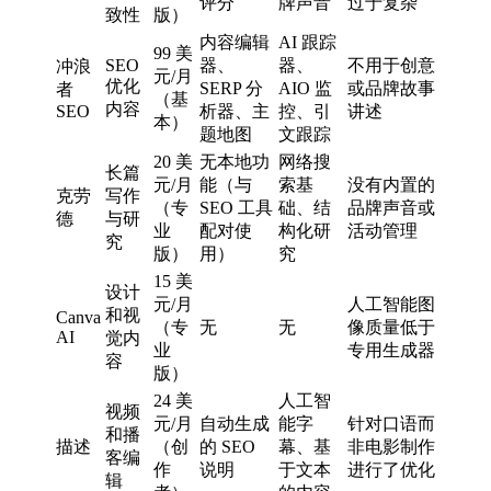
评分
牌声音
过于复杂
致性
版）
内容编辑
AI 跟踪
99 美
SEO
器、
器、
不用于创意
冲浪
元/月
优化
SERP 分
AIO 监
或品牌故事
者
（基
内容
SEO
析器、主
控、引
讲述
本）
题地图
文跟踪
20 美
无本地功
网络搜
长篇
元/月
能（与
索基
没有内置的
克劳
写作
（专
SEO 工具
础、结
品牌声音或
德
与研
业
配对使
构化研
活动管理
究
版）
用）
究
15 美
设计
元/月
人工智能图
和视
Canva
（专
无
无
像质量低于
AI
觉内
业
专用生成器
容
版）
24 美
人工智
视频
元/月
自动生成
能字
针对口语而
和播
描述
（创
的 SEO
幕、基
非电影制作
客编
作
说明
于文本
进行了优化
辑