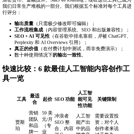
我们日常生产堆栈的一部分。我们根据五个标准对每个工具进
行评分：
输出质量
（只需极少修改即可编辑）；
工作流程集成
（内容管理系统、SEO 和出版兼容性）；
SEO + AI 可见性
（在谷歌中排名靠前
，并
被 ChatGPT、
Perplexity 和 AI Overviews 引用）；
真正的价值
（在付费计划中测试，而非免费演示）；
数十种使用情况下
的输出一致性
。
快速比较：6 款最佳人工智能内容创作工
具一览
人工智
最适
工具
起价
SEO 功能
能可见
关键限制
合
性功能
营销
59 美
冲浪者
人工智
需要设置投
团队
元/月
贾斯
SEO 整
能产出
资；对个人
和品
（专
珀
合、内容
中的品
创作者来说
牌一
业