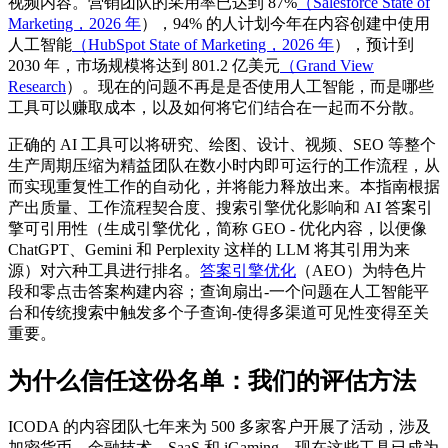
视频内容。营销团队的采用率已达到 87%
（Salesforce State of
Marketing，2026 年
），94% 的人计划今年在内容创建中使用
人工智能
（HubSpot State of Marketing，2026 年
），预计到
2030 年，市场规模将达到 801.2 亿美元
（Grand View
Research
）。现在的问题不再是是否使用人工智能，而是哪些
工具可以赚取成本，以及如何将它们结合在一起而不分散。
正确的 AI 工具可以将研究、绘图、设计、视频、SEO 等整个
生产周期压缩为精益团队在数小时内即可运行的工作流程，从
而实现重复性工作的自动化，并将能力释放出来。本指南根据
产出质量、工作流程契合度、搜索引擎优化影响和 AI 答案引
擎可引用性（生成引擎优化，简称 GEO - 优化内容，以便像
ChatGPT、Gemini 和 Perplexity 这样的 LLM 将其引用为来
源）对六种工具进行排名。
答案引擎优化
（AEO）为特色片
段和零点击答案构建内容；查询扇出-一个问题在人工智能平
台和传统搜索中触发多个子查询-使得多渠道可见性变得至关
重要。
为什么信任这份名单：我们的评估方法
ICODA 的内容团队七年来为 500 多家客户开展了活动，涉及
加密货币、金融技术、SaaS 和 iGaming，现在这些工具已成为