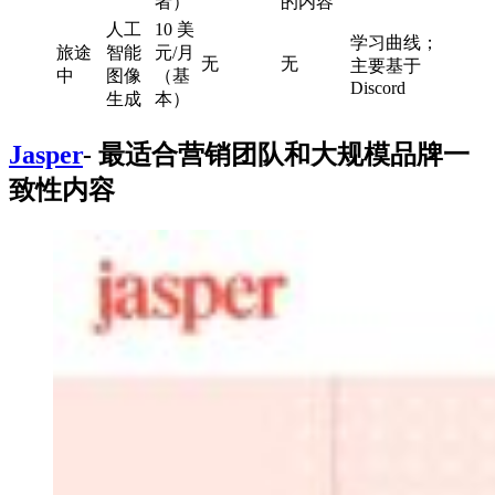
者）
的内容
人工
10 美
学习曲线；
旅途
智能
元/月
无
无
主要基于
中
图像
（基
Discord
生成
本）
Jasper
- 最适合营销团队和大规模品牌一
致性内容