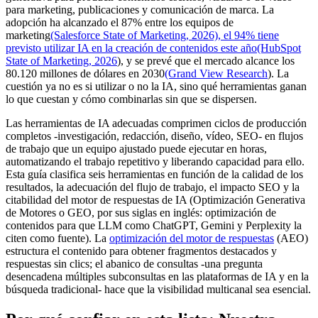
para marketing, publicaciones y comunicación de marca. La
adopción ha alcanzado el 87% entre los equipos de
marketing
(Salesforce State of Marketing
, 2026), el 94% tiene
previsto utilizar IA en la creación de contenidos este año(HubSpot
State of Marketing, 2026
), y se prevé que el mercado alcance los
80.120 millones de dólares en 2030
(Grand View Research
). La
cuestión ya no es si utilizar o no la IA, sino qué herramientas ganan
lo que cuestan y cómo combinarlas sin que se dispersen.
Las herramientas de IA adecuadas comprimen ciclos de producción
completos -investigación, redacción, diseño, vídeo, SEO- en flujos
de trabajo que un equipo ajustado puede ejecutar en horas,
automatizando el trabajo repetitivo y liberando capacidad para ello.
Esta guía clasifica seis herramientas en función de la calidad de los
resultados, la adecuación del flujo de trabajo, el impacto SEO y la
citabilidad del motor de respuestas de IA (Optimización Generativa
de Motores o GEO, por sus siglas en inglés: optimización de
contenidos para que LLM como ChatGPT, Gemini y Perplexity la
citen como fuente). La
optimización del motor de respuestas
(AEO)
estructura el contenido para obtener fragmentos destacados y
respuestas sin clics; el abanico de consultas -una pregunta
desencadena múltiples subconsultas en las plataformas de IA y en la
búsqueda tradicional- hace que la visibilidad multicanal sea esencial.