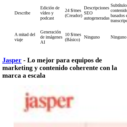
Subtítulo
Edición de
Descripciones
24 $/mes
contenid
Describe
vídeo y
SEO
(Creador)
basados 
podcast
autogeneradas
transcrip
Generación
A mitad del
10 $/mes
de imágenes
Ninguno
Ninguno
viaje
(Básico)
AI
Jasper
- Lo mejor para equipos de
marketing y contenido coherente con la
marca a escala