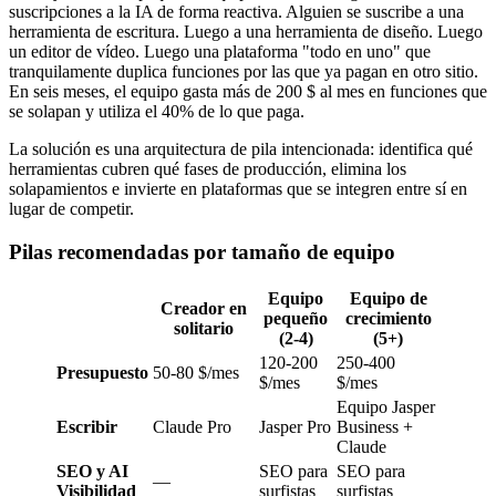
suscripciones a la IA de forma reactiva. Alguien se suscribe a una
herramienta de escritura. Luego a una herramienta de diseño. Luego
un editor de vídeo. Luego una plataforma "todo en uno" que
tranquilamente duplica funciones por las que ya pagan en otro sitio.
En seis meses, el equipo gasta más de 200 $ al mes en funciones que
se solapan y utiliza el 40% de lo que paga.
La solución es una arquitectura de pila intencionada: identifica qué
herramientas cubren qué fases de producción, elimina los
solapamientos e invierte en plataformas que se integren entre sí en
lugar de competir.
Pilas recomendadas por tamaño de equipo
Equipo
Equipo de
Creador en
pequeño
crecimiento
solitario
(2-4)
(5+)
120-200
250-400
Presupuesto
50-80 $/mes
$/mes
$/mes
Equipo Jasper
Escribir
Claude Pro
Jasper Pro
Business +
Claude
SEO y AI
SEO para
SEO para
—
Visibilidad
surfistas
surfistas