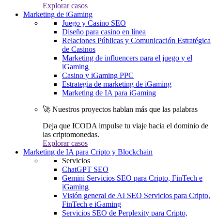
Explorar casos
Marketing de iGaming
Juego y Casino SEO
Diseño para casino en línea
Relaciones Públicas y Comunicación Estratégica
de Casinos
Marketing de influencers para el juego y el
iGaming
Casino y iGaming PPC
Estrategia de marketing de iGaming
Marketing de IA para iGaming
🚀 Nuestros proyectos hablan más que las palabras
Deja que ICODA impulse tu viaje hacia el dominio de
las criptomonedas.
Explorar casos
Marketing de IA para Cripto y Blockchain
Servicios
ChatGPT SEO
Gemini Servicios SEO para Cripto, FinTech e
iGaming
Visión general de AI SEO Servicios para Cripto,
FinTech e iGaming
Servicios SEO de Perplexity para Cripto,