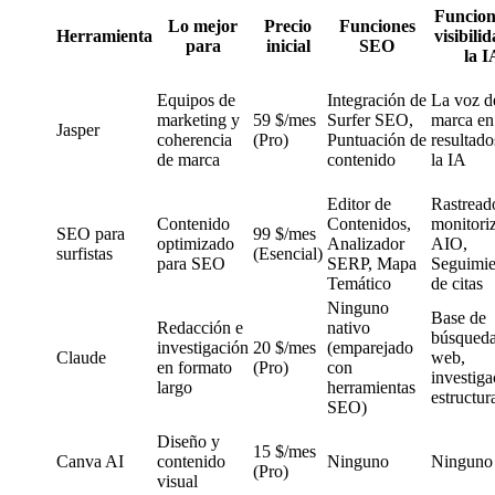
Funcion
Lo mejor
Precio
Funciones
Herramienta
visibili
para
inicial
SEO
la I
Equipos de
Integración de
La voz d
marketing y
59 $/mes
Surfer SEO,
marca en
Jasper
coherencia
(Pro)
Puntuación de
resultado
de marca
contenido
la IA
Editor de
Rastread
Contenido
Contenidos,
monitori
SEO para
99 $/mes
optimizado
Analizador
AIO,
surfistas
(Esencial)
para SEO
SERP, Mapa
Seguimie
Temático
de citas
Ninguno
Base de
Redacción e
nativo
búsqueda
investigación
20 $/mes
(emparejado
Claude
web,
en formato
(Pro)
con
investiga
largo
herramientas
estructur
SEO)
Diseño y
15 $/mes
Canva AI
contenido
Ninguno
Ninguno
(Pro)
visual