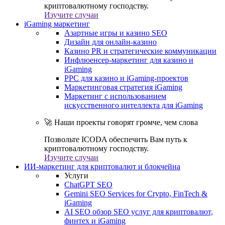
криптовалютному господству.
Изучите случаи
iGaming маркетинг
Азартные игры и казино SEO
Дизайн для онлайн-казино
Казино PR и стратегические коммуникации
Инфлюенсер-маркетинг для казино и
iGaming
PPC для казино и iGaming-проектов
Маркетинговая стратегия iGaming
Маркетинг с использованием
искусственного интеллекта для iGaming
🚀 Наши проекты говорят громче, чем слова
Позвольте ICODA обеспечить Вам путь к
криптовалютному господству.
Изучите случаи
ИИ-маркетинг для криптовалют и блокчейна
Услуги
ChatGPT SEO
Gemini SEO Services for Crypto, FinTech &
iGaming
AI SEO обзор SEO услуг для криптовалют,
финтех и iGaming