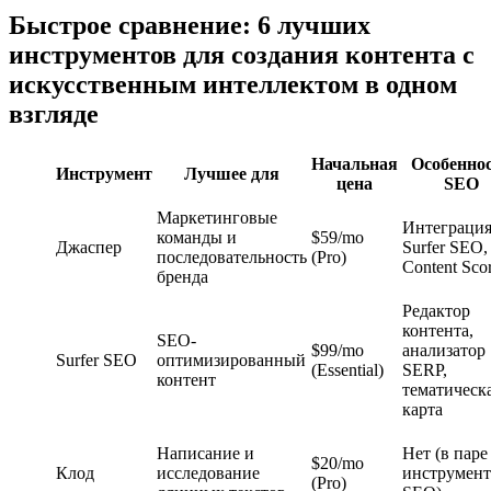
Быстрое сравнение: 6 лучших
инструментов для создания контента с
искусственным интеллектом в одном
взгляде
Начальная
Особенно
Инструмент
Лучшее для
цена
SEO
Маркетинговые
Интеграци
команды и
$59/mo
Джаспер
Surfer SEO,
последовательность
(Pro)
Content Sco
бренда
Редактор
контента,
SEO-
$99/mo
анализатор
Surfer SEO
оптимизированный
(Essential)
SERP,
контент
тематическ
карта
Написание и
Нет (в паре
$20/mo
Клод
исследование
инструмен
(Pro)