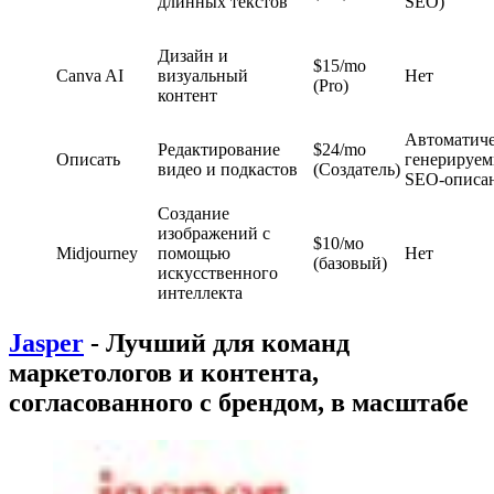
длинных текстов
SEO)
Дизайн и
$15/mo
Canva AI
визуальный
Нет
(Pro)
контент
Автоматич
Редактирование
$24/mo
Описать
генерируе
видео и подкастов
(Создатель)
SEO-описа
Создание
изображений с
$10/мо
Midjourney
помощью
Нет
(базовый)
искусственного
интеллекта
Jasper
- Лучший для команд
маркетологов и контента,
согласованного с брендом, в масштабе