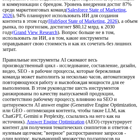
и коммуникации с брендом. Уровень внедрения достиг 87%
среди маркетинговых команд
(Salesforce State of Marketing,
2026
), 94% планируют использовать ИИ для создания
контента в этом году
(HubSpot State of Marketing, 2026
), а объем
рынка, по прогнозам, достигнет $80,12 млрд. к 2030
году
(Grand View Research
). Вопрос больше не в том,
использовать ли ИИ, а в том, какие инструменты
оправдывают свою стоимость и как их сочетать без лишних
затрат.
Правильные инструменты AI сжимают весь
производственный цикл - исследование, составление, дизайн,
видео, SEO - в рабочие процессы, которые бережливая
команда может выполнить за несколько часов, автоматизируя
повторяющуюся работу и высвобождая мощности для ее
выполнения. В этом руководстве шесть инструментов
ранжированы по качеству выпускаемой продукции,
соответствию рабочему процессу, влиянию на SEO и
цитируемости AI answer engine (Generative Engine Optimization,
или GEO - оптимизация контента, чтобы такие LLM, как
ChatGPT, Gemini и Perplexity, ссылались на него как на
источник).
Answer Engine Optimization
(AEO) структурирует
контент для получения тематических сниппетов и ответов с
нулевым щелчком; "веерное" распространение запросов -
один вопрос, вызывающий множество подзапросов на