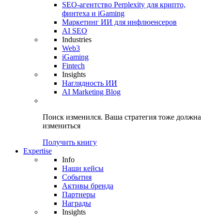
SEO-агентство Perplexity для крипто,
финтеха и iGaming
Маркетинг ИИ для инфлюенсеров
AI SEO
Industries
Web3
iGaming
Fintech
Insights
Наглядность ИИ
AI Marketing Blog
Поиск изменился.
Ваша стратегия
тоже должна
измениться
Получить книгу
Expertise
Info
Наши кейсы
События
Активы бренда
Партнеры
Награды
Insights