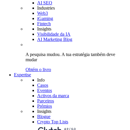
AI SEO
Industries
Web3
iGaming
Fintech
Insights
Visibilidade da IA
AI Marketing Blog
A pesquisa mudou.
A tua estratégia
também deve
mudar
Obtém o livro
Expertise
Info
Casos
Eventos
Activos da marca
Parceiros
Prémios
Insights
Blogue
Crypto Top Lists