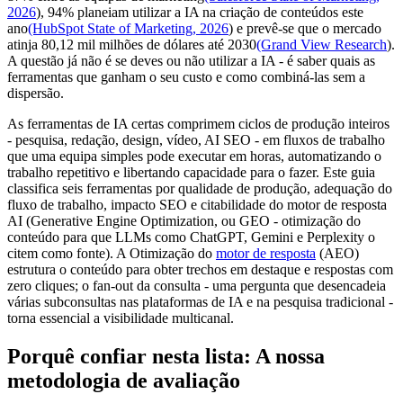
2026
), 94% planeiam utilizar a IA na criação de conteúdos este
ano
(HubSpot State of Marketing, 2026
) e prevê-se que o mercado
atinja 80,12 mil milhões de dólares até 2030
(Grand View Research
).
A questão já não é se deves ou não utilizar a IA - é saber quais as
ferramentas que ganham o seu custo e como combiná-las sem a
dispersão.
As ferramentas de IA certas comprimem ciclos de produção inteiros
- pesquisa, redação, design, vídeo, AI SEO - em fluxos de trabalho
que uma equipa simples pode executar em horas, automatizando o
trabalho repetitivo e libertando capacidade para o fazer. Este guia
classifica seis ferramentas por qualidade de produção, adequação do
fluxo de trabalho, impacto SEO e citabilidade do motor de resposta
AI (Generative Engine Optimization, ou GEO - otimização do
conteúdo para que LLMs como ChatGPT, Gemini e Perplexity o
citem como fonte). A Otimização do
motor de resposta
(AEO)
estrutura o conteúdo para obter trechos em destaque e respostas com
zero cliques; o fan-out da consulta - uma pergunta que desencadeia
várias subconsultas nas plataformas de IA e na pesquisa tradicional -
torna essencial a visibilidade multicanal.
Porquê confiar nesta lista: A nossa
metodologia de avaliação