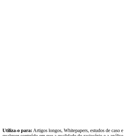
Utiliza-o para:
Artigos longos, Whitepapers, estudos de caso e
qualquer conteúdo em que a qualidade do raciocínio e a análise