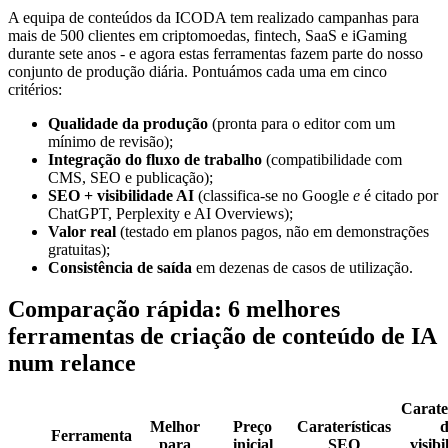
A equipa de conteúdos da ICODA tem realizado campanhas para
mais de 500 clientes em criptomoedas, fintech, SaaS e iGaming
durante sete anos - e agora estas ferramentas fazem parte do nosso
conjunto de produção diária. Pontuámos cada uma em cinco
critérios:
Qualidade da produção
(pronta para o editor com um
mínimo de revisão);
Integração do fluxo de trabalho
(compatibilidade com
CMS, SEO e publicação);
SEO + visibilidade AI
(classifica-se no Google
e
é citado por
ChatGPT, Perplexity e AI Overviews);
Valor real
(testado em planos pagos, não em demonstrações
gratuitas);
Consistência de saída
em dezenas de casos de utilização.
Comparação rápida: 6 melhores
ferramentas de criação de conteúdo de IA
num relance
Carater
Melhor
Preço
Caraterísticas
d
Ferramenta
para
inicial
SEO
visibi