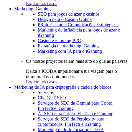
Explora os casos
Marketing iGaming
SEO para jogos de azar e casinos
Design para o Casino Online
PR de Casino e Comunicações Estratégicas
Marketing de influência para jogos de azar e
iGaming
Casino e iGaming PPC
Estratégia de marketing iGaming
Marketing com IA para o iGaming
Os nossos projectos falam mais alto do que as palavras
Deixa a ICODA impulsionar a tua viagem para o
domínio das criptomoedas.
Explora os casos
Marketing de IA para criptografia e cadeia de blocos
Serviços
ChatGPT SEO
Serviços de SEO da Gemini para Cripto,
FinTech e iGaming
AI SEO para Cripto, FinTech e iGaming
Serviços de SEO da Perplexity para
criptomoedas, FinTech e iGaming
Marketing de Influenciadores de IA