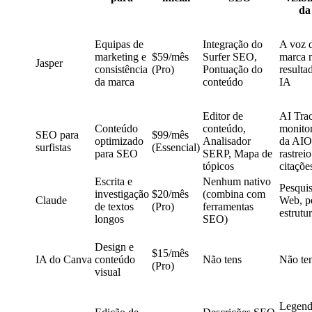
da
Equipas de
Integração do
A voz 
marketing e
$59/mês
Surfer SEO,
marca 
Jasper
consistência
(Pro)
Pontuação do
resulta
da marca
conteúdo
IA
Editor de
AI Trac
Conteúdo
conteúdo,
monito
SEO para
$99/mês
optimizado
Analisador
da AIO
surfistas
(Essencial)
para SEO
SERP, Mapa de
rastrei
tópicos
citaçõe
Escrita e
Nenhum nativo
Pesqui
investigação
$20/mês
(combina com
Claude
Web, p
de textos
(Pro)
ferramentas
estrutu
longos
SEO)
Design e
$15/mês
IA do Canva
conteúdo
Não tens
Não te
(Pro)
visual
Legend