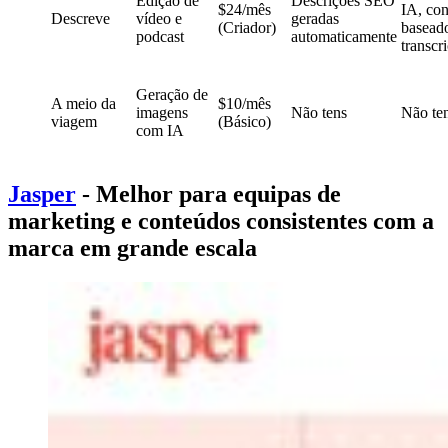
Edição de
Descrições SEO
$24/mês
IA, co
Descreve
vídeo e
geradas
(Criador)
basead
podcast
automaticamente
transcr
Geração de
A meio da
$10/mês
imagens
Não tens
Não te
viagem
(Básico)
com IA
Jasper
- Melhor para equipas de
marketing e conteúdos consistentes com a
marca em grande escala