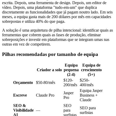
escrita. Depois, uma ferramenta de design. Depois, um editor de
vídeo. Depois, uma plataforma "tudo-em-um" que duplica
discretamente as funcionalidades que já pagam noutro lado. Em seis
meses, a equipa gasta mais de 200 dólares por mês em capacidades
sobrepostas e utiliza 40% do que paga.
A solução é uma arquitetura de pilha intencional: identificar quais as
ferramentas que cobrem quais as fases de produção, eliminar
sobreposições e investir em plataformas que se integram umas nas
outras em vez de competirem.
Pilhas recomendadas por tamanho de equipa
Equipa
Equipa de
Criador a solo
pequena
crescimento
(2-4)
(5+)
$120-
$250-
Orçamento
$50-80/mês
200/mês
400/mês
Equipa Jasper
Jasper
Escreve
Claude Pro
Business +
Pro
Claude
SEO &
SEO
SEO para
Visibilidade
—
para
surfistas
AI
surfistas