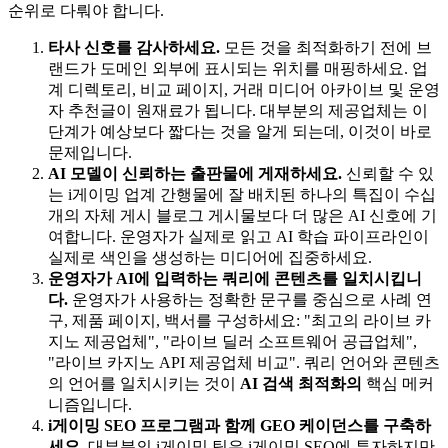
순위로 다뤄야 합니다.
타사 신호를 감사하세요.
모든 것을 최적화하기 전에 브
랜드가 도메인 외부에 표시되는 위치를 매핑하세요. 업
계 디렉토리, 비교 페이지, 거래 미디어 아카이브 및 운영
자 추천글이 원재료가 됩니다. 대부분의 제공업체는 이
단계가 예상보다 짧다는 것을 알게 되는데, 이것이 바로
문제입니다.
AI 모델이 신뢰하는 출판물에 게재하세요.
신뢰할 수 있
는 i게이밍 업계 간행물에 잘 배치된 하나의 특집이 수십
개의 자체 게시 블로그 게시물보다 더 많은 AI 신호에 기
여합니다. 운영자가 실제로 읽고 AI 학습 파이프라인이
실제로 색인을 생성하는 미디어에 집중하세요.
운영자가 AI에 입력하는 쿼리에 콘텐츠를 일치시킵니
다.
운영자가 사용하는 정확한 문구를 중심으로 사례 연
구, 제품 페이지, 백서를 구성하세요: "최고의 라이브 카
지노 제공업체", "라이브 딜러 소프트웨어 공급업체",
"라이브 카지노 API 제공업체 비교". 쿼리 언어와 콘텐츠
의 언어를 일치시키는 것이
AI 검색 최적화의
핵심 메커
니즘입니다.
i게이밍 SEO 프로그램과 함께 GEO 케이던스를 구축하
세요.
대부분의 i게이밍 팀은 i게이밍 SEO에 투자하지만,