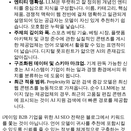
엔티티 명확성.
LLM은 뚜렷하고 잘 정의된 개념인 엔티
티를 중심으로 지식을 구성합니다. 이름, 카테고리, 핵심
제품, 경쟁적 맥락이 웹 전반에 걸쳐 명확하고 일관되게
설명되어 있는 공급자는 모델이 자신 있게 추천하기 쉽
습니다. 모호함은 누락을 낳습니다.
주제의 깊이와 폭.
스포츠 베팅 기술, 베팅 시장, 플랫폼
아키텍처 및 규정 준수에 관한 실질적인 콘텐츠를 게시
한 제공업체는 언어 모델에서 활용할 수 있는 표면적이
더 넓습니다. 디지털 풋프린트가 얇으면 AI의 존재감도
얇아집니다.
구조화된 데이터 및 스키마 마크업.
기계 판독 가능한 신
호는 AI 시스템이 기업이 하는 일과 경쟁 환경에서의 위
치를 분류하는 데 도움이 됩니다.
최근 적용 범위.
Perplexity와 같은 검색 증강 모델은 최신
웹 콘텐츠를 능동적으로 가져옵니다. 순수 LLM에는 보
이지 않는 제공업체의 경우, 최근의 고품질 편집 콘텐츠
에 표시되는 것이 AI 지원 검색에 더 빠른 경로를 제공합
니다.
i게이밍 B2B 기업을 위한 AI SEO 전략은 블로그에서 키워드
를 쫓는 것이 아닙니다. 언어 모델이 귀사를 추천에 포함시킬
수 있도록 신뢰를 줄 수 있는 정보를 체계적으로 구축하는 것