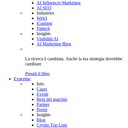
AI Influencer Marketing
AI SEO
Industries
Web3
iGaming
Fintech
Insights
Visibilità AI
AI Marketing Blog
La ricerca è cambiata. Anche
la tua strategia
dovrebbe
cambiare
Prendi il libro
Expertise
Info
Cases
Eventi
Beni del marchio
Partner
Premi
Insights
Blog
Crypto Top Lists