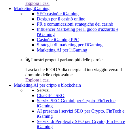
Esplora i casi
Marketing iGaming
SEO casinò e iGaming
Design per il casinò online
PR e comunicazioni strategiche dei casinò
Influencer Marketing per il gioco d'azzardo e
l'iGaming
Casinò e iGaming PPC
Strategia di marketing per l'iGaming
Marketing AI per l'iGaming
🚀 I nostri progetti parlano più delle parole
Lascia che ICODA dia energia al tuo viaggio verso il
dominio delle criptovalute.
Esplora i casi
Marketing AI per cripto e blockchain
Servizi
ChatGPT SEO
Servizi SEO Gemini per Crypto, FinTech e
iGaming
AI presenta i servizi SEO per Crypto, FinTech e
iGaming
Servizi di Perplexity SEO per Crypto, FinTech e
iGaming