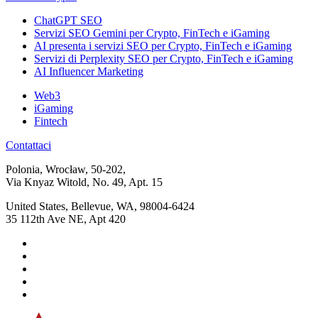
ChatGPT SEO
Servizi SEO Gemini per Crypto, FinTech e iGaming
AI presenta i servizi SEO per Crypto, FinTech e iGaming
Servizi di Perplexity SEO per Crypto, FinTech e iGaming
AI Influencer Marketing
Web3
iGaming
Fintech
Contattaci
Polonia, Wrocław, 50-202,
Via Knyaz Witold, No. 49, Apt. 15
United States, Bellevue, WA, 98004-6424
35 112th Ave NE, Apt 420