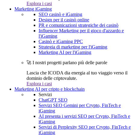
Esplora i casi
Marketing iGaming
SEO casinò e iGaming
Design per il casinò online
PR e comunicazioni strategiche dei casinò
Influencer Marketing per il gioco d'azzardo e
l'iGaming
Casinò e iGaming PPC
Strategia di marketing per l'iGaming
Marketing AI per l'iGaming
🚀 I nostri progetti parlano più delle parole
Lascia che ICODA dia energia al tuo viaggio verso il
dominio delle criptovalute.
Esplora i casi
Marketing AI per cripto e blockchain
Servizi
ChatGPT SEO
Servizi SEO Gemini per Crypto, FinTech e
iGaming
AI presenta i servizi SEO per Crypto, FinTech e
iGaming
Servizi di Perplexity SEO per Crypto, FinTech e
iGaming