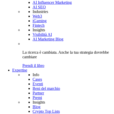
AI Influencer Marketing
AI SEO
Industries
Web3
iGaming
Fintech
Insights
Visibilità AI
AI Marketing Blog
La ricerca è cambiata. Anche
la tua strategia
dovrebbe
cambiare
Prendi il libro
Expertise
Info
Cases
Eventi
Beni del marchio
Partner
Premi
Insights
Blog
Crypto Top Lists