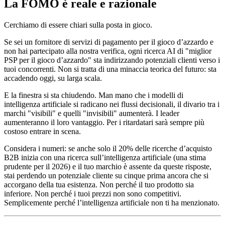
La FOMO è reale e razionale
Cerchiamo di essere chiari sulla posta in gioco.
Se sei un fornitore di servizi di pagamento per il gioco d’azzardo e
non hai partecipato alla nostra verifica, ogni ricerca AI di "miglior
PSP per il gioco d’azzardo" sta indirizzando potenziali clienti verso i
tuoi concorrenti. Non si tratta di una minaccia teorica del futuro: sta
accadendo oggi, su larga scala.
E la finestra si sta chiudendo. Man mano che i modelli di
intelligenza artificiale si radicano nei flussi decisionali, il divario tra i
marchi "visibili" e quelli "invisibili" aumenterà. I leader
aumenteranno il loro vantaggio. Per i ritardatari sarà sempre più
costoso entrare in scena.
Considera i numeri: se anche solo il 20% delle ricerche d’acquisto
B2B inizia con una ricerca sull’intelligenza artificiale (una stima
prudente per il 2026) e il tuo marchio è assente da queste risposte,
stai perdendo un potenziale cliente su cinque prima ancora che si
accorgano della tua esistenza. Non perché il tuo prodotto sia
inferiore. Non perché i tuoi prezzi non sono competitivi.
Semplicemente perché l’intelligenza artificiale non ti ha menzionato.