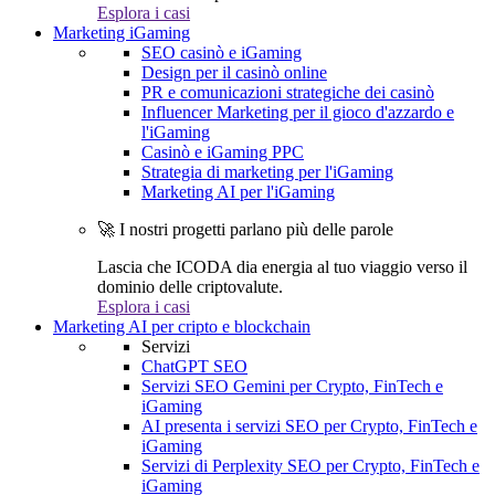
Esplora i casi
Marketing iGaming
SEO casinò e iGaming
Design per il casinò online
PR e comunicazioni strategiche dei casinò
Influencer Marketing per il gioco d'azzardo e
l'iGaming
Casinò e iGaming PPC
Strategia di marketing per l'iGaming
Marketing AI per l'iGaming
🚀 I nostri progetti parlano più delle parole
Lascia che ICODA dia energia al tuo viaggio verso il
dominio delle criptovalute.
Esplora i casi
Marketing AI per cripto e blockchain
Servizi
ChatGPT SEO
Servizi SEO Gemini per Crypto, FinTech e
iGaming
AI presenta i servizi SEO per Crypto, FinTech e
iGaming
Servizi di Perplexity SEO per Crypto, FinTech e
iGaming