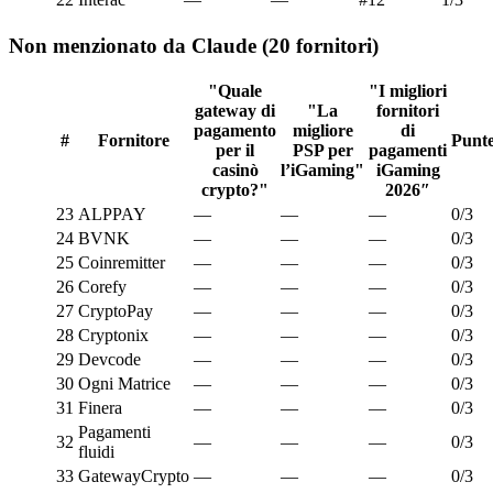
Non menzionato da Claude (20 fornitori)
"Quale
"I migliori
gateway di
"La
fornitori
pagamento
migliore
di
#
Fornitore
Punte
per il
PSP per
pagamenti
casinò
l’iGaming"
iGaming
crypto?"
2026″
23
ALPPAY
—
—
—
0/3
24
BVNK
—
—
—
0/3
25
Coinremitter
—
—
—
0/3
26
Corefy
—
—
—
0/3
27
CryptoPay
—
—
—
0/3
28
Cryptonix
—
—
—
0/3
29
Devcode
—
—
—
0/3
30
Ogni Matrice
—
—
—
0/3
31
Finera
—
—
—
0/3
Pagamenti
32
—
—
—
0/3
fluidi
33
GatewayCrypto
—
—
—
0/3