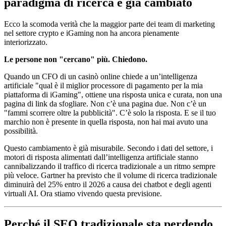
paradigma di ricerca è già cambiato
Ecco la scomoda verità che la maggior parte dei team di marketing
nel settore crypto e iGaming non ha ancora pienamente
interiorizzato.
Le persone non "cercano" più. Chiedono.
Quando un CFO di un casinò online chiede a un’intelligenza
artificiale "qual è il miglior processore di pagamento per la mia
piattaforma di iGaming", ottiene una risposta unica e curata, non una
pagina di link da sfogliare. Non c’è una pagina due. Non c’è un
"fammi scorrere oltre la pubblicità". C’è solo la risposta. E se il tuo
marchio non è presente in quella risposta, non hai mai avuto una
possibilità.
Questo cambiamento è già misurabile. Secondo i dati del settore, i
motori di risposta alimentati dall’intelligenza artificiale stanno
cannibalizzando il traffico di ricerca tradizionale a un ritmo sempre
più veloce. Gartner ha previsto che il volume di ricerca tradizionale
diminuirà del 25% entro il 2026 a causa dei chatbot e degli agenti
virtuali AI. Ora stiamo vivendo questa previsione.
Perché il SEO tradizionale sta perdendo