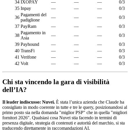
34
IXOPAY
—
—
—
0/3
35
Inpay
—
—
—
0/3
Pagamenti del
36
—
—
—
0/3
padiglione
37
PayRam
—
—
—
0/3
Pagamento in
38
—
—
—
0/3
Asia
39
Payhound
—
—
—
0/3
40
TransFi
—
—
—
0/3
41
Verifone
—
—
—
0/3
42
Volt
—
—
—
0/3
Chi sta vincendo la gara di visibilità
dell’IA?
Il leader indiscusso: Nuvei.
È stata l’unica azienda che Claude ha
consigliato in modo coerente in tutte e tre le query, posizionandosi al
primo posto sia nella domanda "miglior PSP" che in quella "migliori
fornitori 2026″. Qualsiasi cosa Nuvei stia facendo in termini di
presenza digitale, strategia di contenuti e autorità del marchio, si sta
traducendo direttamente in raccomandazioni AI.