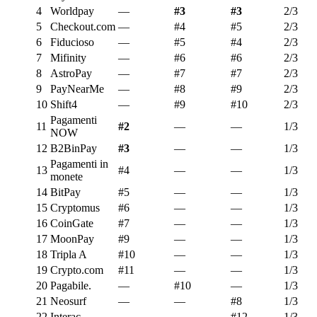
4
Worldpay
—
#3
#3
2/3
5
Checkout.com
—
#4
#5
2/3
6
Fiducioso
—
#5
#4
2/3
7
Mifinity
—
#6
#6
2/3
8
AstroPay
—
#7
#7
2/3
9
PayNearMe
—
#8
#9
2/3
10
Shift4
—
#9
#10
2/3
Pagamenti
11
#2
—
—
1/3
NOW
12
B2BinPay
#3
—
—
1/3
Pagamenti in
13
#4
—
—
1/3
monete
14
BitPay
#5
—
—
1/3
15
Cryptomus
#6
—
—
1/3
16
CoinGate
#7
—
—
1/3
17
MoonPay
#9
—
—
1/3
18
Tripla A
#10
—
—
1/3
19
Crypto.com
#11
—
—
1/3
20
Pagabile.
—
#10
—
1/3
21
Neosurf
—
—
#8
1/3
22
Interac
—
—
#12
1/3