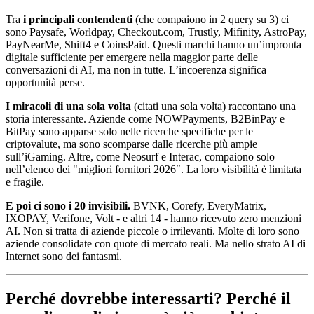
Tra
i principali contendenti
(che compaiono in 2 query su 3) ci
sono Paysafe, Worldpay, Checkout.com, Trustly, Mifinity, AstroPay,
PayNearMe, Shift4 e CoinsPaid. Questi marchi hanno un’impronta
digitale sufficiente per emergere nella maggior parte delle
conversazioni di AI, ma non in tutte. L’incoerenza significa
opportunità perse.
I miracoli di una sola volta
(citati una sola volta) raccontano una
storia interessante. Aziende come NOWPayments, B2BinPay e
BitPay sono apparse solo nelle ricerche specifiche per le
criptovalute, ma sono scomparse dalle ricerche più ampie
sull’iGaming. Altre, come Neosurf e Interac, compaiono solo
nell’elenco dei "migliori fornitori 2026″. La loro visibilità è limitata
e fragile.
E poi ci sono i 20 invisibili.
BVNK, Corefy, EveryMatrix,
IXOPAY, Verifone, Volt - e altri 14 - hanno ricevuto zero menzioni
AI. Non si tratta di aziende piccole o irrilevanti. Molte di loro sono
aziende consolidate con quote di mercato reali. Ma nello strato AI di
Internet sono dei fantasmi.
Perché dovrebbe interessarti? Perché il