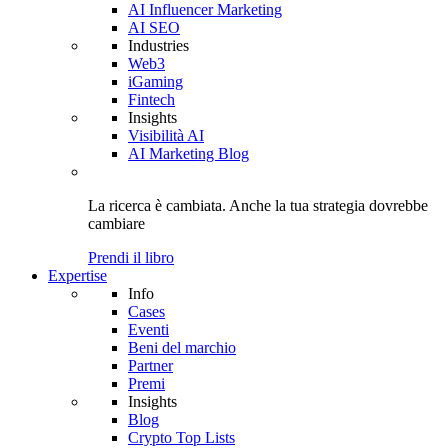
AI Influencer Marketing
AI SEO
Industries
Web3
iGaming
Fintech
Insights
Visibilità AI
AI Marketing Blog
La ricerca è cambiata. Anche
la tua strategia
dovrebbe
cambiare
Prendi il libro
Expertise
Info
Cases
Eventi
Beni del marchio
Partner
Premi
Insights
Blog
Crypto Top Lists