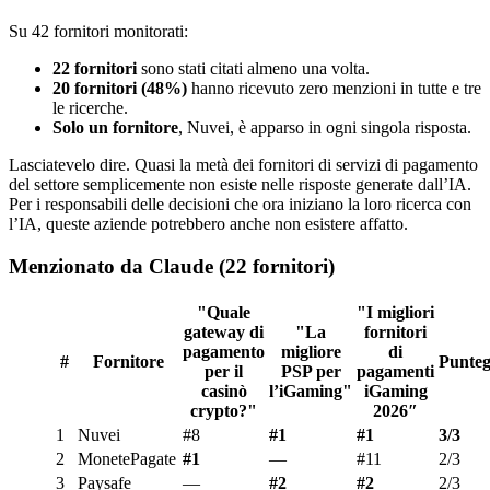
Su 42 fornitori monitorati:
22 fornitori
sono stati citati almeno una volta.
20 fornitori (48%)
hanno ricevuto zero menzioni in tutte e tre
le ricerche.
Solo un fornitore
, Nuvei, è apparso in ogni singola risposta.
Lasciatevelo dire. Quasi la metà dei fornitori di servizi di pagamento
del settore semplicemente non esiste nelle risposte generate dall’IA.
Per i responsabili delle decisioni che ora iniziano la loro ricerca con
l’IA, queste aziende potrebbero anche non esistere affatto.
Menzionato da Claude (22 fornitori)
"Quale
"I migliori
gateway di
"La
fornitori
pagamento
migliore
di
#
Fornitore
Punteg
per il
PSP per
pagamenti
casinò
l’iGaming"
iGaming
crypto?"
2026″
1
Nuvei
#8
#1
#1
3/3
2
MonetePagate
#1
—
#11
2/3
3
Paysafe
—
#2
#2
2/3