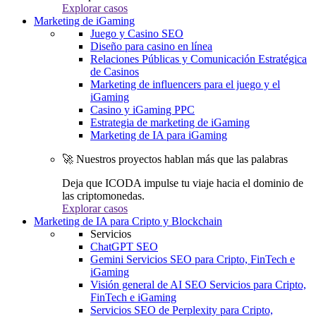
Explorar casos
Marketing de iGaming
Juego y Casino SEO
Diseño para casino en línea
Relaciones Públicas y Comunicación Estratégica
de Casinos
Marketing de influencers para el juego y el
iGaming
Casino y iGaming PPC
Estrategia de marketing de iGaming
Marketing de IA para iGaming
🚀 Nuestros proyectos hablan más que las palabras
Deja que ICODA impulse tu viaje hacia el dominio de
las criptomonedas.
Explorar casos
Marketing de IA para Cripto y Blockchain
Servicios
ChatGPT SEO
Gemini Servicios SEO para Cripto, FinTech e
iGaming
Visión general de AI SEO Servicios para Cripto,
FinTech e iGaming
Servicios SEO de Perplexity para Cripto,