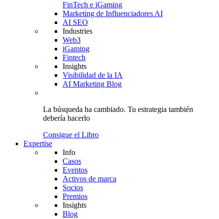
FinTech e iGaming
Marketing de Influenciadores AI
AI SEO
Industries
Web3
iGaming
Fintech
Insights
Visibilidad de la IA
AI Marketing Blog
La búsqueda ha cambiado.
Tu estrategia
también
debería hacerlo
Consigue el Libro
Expertise
Info
Casos
Eventos
Activos de marca
Socios
Premios
Insights
Blog