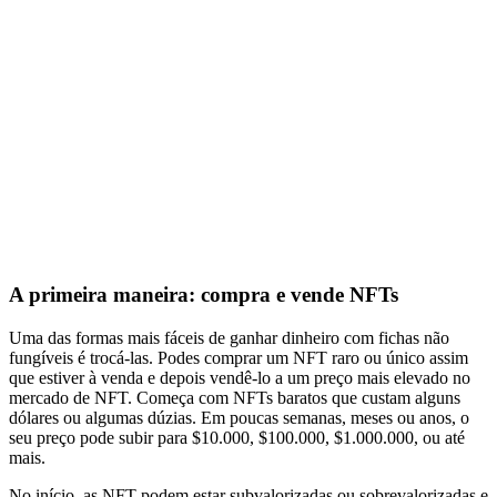
A primeira maneira: compra e vende NFTs
Uma das formas mais fáceis de ganhar dinheiro com fichas não
fungíveis é trocá-las. Podes comprar um NFT raro ou único assim
que estiver à venda e depois vendê-lo a um preço mais elevado no
mercado de NFT. Começa com NFTs baratos que custam alguns
dólares ou algumas dúzias. Em poucas semanas, meses ou anos, o
seu preço pode subir para $10.000, $100.000, $1.000.000, ou até
mais.
No início, as NFT podem estar subvalorizadas ou sobrevalorizadas e