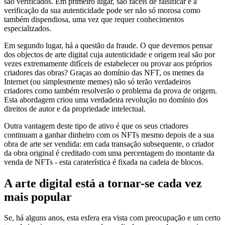
são verificados. Em primeiro lugar, são fáceis de falsificar e a
verificação da sua autenticidade pode ser não só morosa como
também dispendiosa, uma vez que requer conhecimentos
especializados.
Em segundo lugar, há a questão da fraude. O que devemos pensar
dos objectos de arte digital cuja autenticidade e origem real são por
vezes extremamente difíceis de estabelecer ou provar aos próprios
criadores das obras? Graças ao domínio das NFT, os memes da
Internet (ou simplesmente memes) não só terão verdadeiros
criadores como também resolverão o problema da prova de origem.
Esta abordagem criou uma verdadeira revolução no domínio dos
direitos de autor e da propriedade intelectual.
Outra vantagem deste tipo de ativo é que os seus criadores
continuam a ganhar dinheiro com os NFTs mesmo depois de a sua
obra de arte ser vendida: em cada transação subsequente, o criador
da obra original é creditado com uma percentagem do montante da
venda de NFTs - esta caraterística é fixada na cadeia de blocos.
A arte digital está a tornar-se cada vez
mais popular
Se, há alguns anos, esta esfera era vista com preocupação e um certo