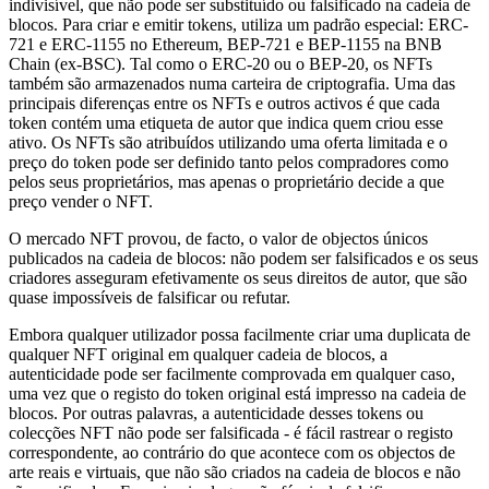
indivisível, que não pode ser substituído ou falsificado na cadeia de
blocos. Para criar e emitir tokens, utiliza um padrão especial: ERC-
721 e ERC-1155 no Ethereum, BEP-721 e BEP-1155 na BNB
Chain (ex-BSC). Tal como o ERC-20 ou o BEP-20, os NFTs
também são armazenados numa carteira de criptografia. Uma das
principais diferenças entre os NFTs e outros activos é que cada
token contém uma etiqueta de autor que indica quem criou esse
ativo. Os NFTs são atribuídos utilizando uma oferta limitada e o
preço do token pode ser definido tanto pelos compradores como
pelos seus proprietários, mas apenas o proprietário decide a que
preço vender o NFT.
O mercado NFT provou, de facto, o valor de objectos únicos
publicados na cadeia de blocos: não podem ser falsificados e os seus
criadores asseguram efetivamente os seus direitos de autor, que são
quase impossíveis de falsificar ou refutar.
Embora qualquer utilizador possa facilmente criar uma duplicata de
qualquer NFT original em qualquer cadeia de blocos, a
autenticidade pode ser facilmente comprovada em qualquer caso,
uma vez que o registo do token original está impresso na cadeia de
blocos. Por outras palavras, a autenticidade desses tokens ou
colecções NFT não pode ser falsificada - é fácil rastrear o registo
correspondente, ao contrário do que acontece com os objectos de
arte reais e virtuais, que não são criados na cadeia de blocos e não