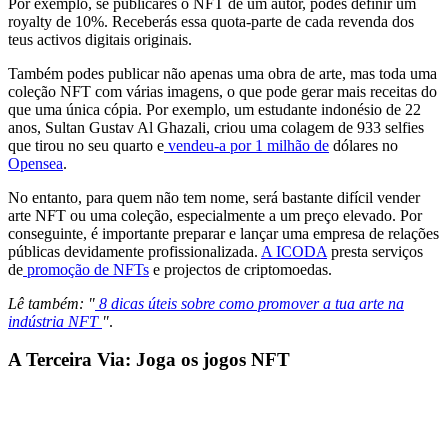
Por exemplo, se publicares o NFT de um autor, podes definir um
royalty de 10%. Receberás essa quota-parte de cada revenda dos
teus activos digitais originais.
Também podes publicar não apenas uma obra de arte, mas toda uma
coleção NFT com várias imagens, o que pode gerar mais receitas do
que uma única cópia. Por exemplo, um estudante indonésio de 22
anos, Sultan Gustav Al Ghazali, criou uma colagem de 933 selfies
que tirou no seu quarto e
vendeu-a por 1 milhão de
dólares no
Opensea
.
No entanto, para quem não tem nome, será bastante difícil vender
arte NFT ou uma coleção, especialmente a um preço elevado. Por
conseguinte, é importante preparar e lançar uma empresa de relações
públicas devidamente profissionalizada.
A ICODA
presta serviços
de
promoção de NFTs
e projectos de criptomoedas.
Lê também: "
8 dicas úteis sobre como promover a tua arte na
indústria NFT
"
.
A Terceira Via: Joga os jogos NFT