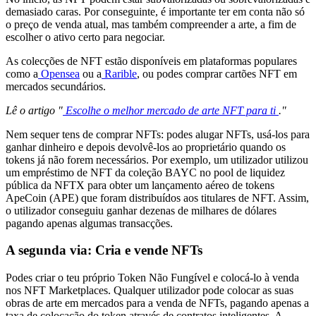
demasiado caras. Por conseguinte, é importante ter em conta não só
o preço de venda atual, mas também compreender a arte, a fim de
escolher o ativo certo para negociar.
As colecções de NFT estão disponíveis em plataformas populares
como a
Opensea
ou a
Rarible
, ou podes comprar cartões NFT em
mercados secundários.
Lê o artigo "
Escolhe o melhor mercado de arte NFT para ti
."
Nem sequer tens de comprar NFTs: podes alugar NFTs, usá-los para
ganhar dinheiro e depois devolvê-los ao proprietário quando os
tokens já não forem necessários. Por exemplo, um utilizador utilizou
um empréstimo de NFT da coleção BAYC no pool de liquidez
pública da NFTX para obter um lançamento aéreo de tokens
ApeCoin (APE) que foram distribuídos aos titulares de NFT. Assim,
o utilizador conseguiu ganhar dezenas de milhares de dólares
pagando apenas algumas transacções.
A segunda via: Cria e vende NFTs
Podes criar o teu próprio Token Não Fungível e colocá-lo à venda
nos NFT Marketplaces. Qualquer utilizador pode colocar as suas
obras de arte em mercados para a venda de NFTs, pagando apenas a
taxa de colocação do token através de contratos inteligentes. A