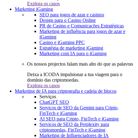
Explora os casos
Marketing iGaming
SEO para jogos de azar e casinos
Design para o Casino Online
PR de Casino e Comunicações Estratégicas
Marketing de influência para jogos de azar e
iGaming
Casino e iGaming PPC
Estratégia de marketing iGaming
Marketing com IA para o iGaming
Os nossos projectos falam mais alto do que as palavras
Deixa a ICODA impulsionar a tua viagem para o
domínio das criptomoedas.
Explora os casos
Marketing de IA para criptografia e cadeia de blocos
Serviços
ChatGPT SEO
Serviços de SEO da Gemini para Cripto,
FinTech e iGaming
AI SEO para Cripto, FinTech e iGaming
Serviços de SEO da Perplexity para
criptomoedas, FinTech e iGaming
Marketing de Influenciadores de IA