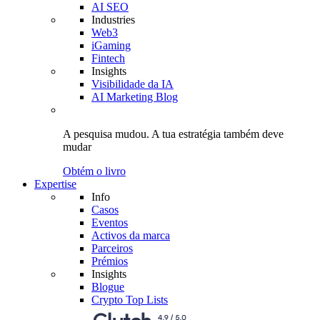
AI SEO
Industries
Web3
iGaming
Fintech
Insights
Visibilidade da IA
AI Marketing Blog
A pesquisa mudou.
A tua estratégia
também deve
mudar
Obtém o livro
Expertise
Info
Casos
Eventos
Activos da marca
Parceiros
Prémios
Insights
Blogue
Crypto Top Lists