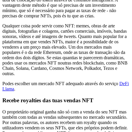
vantagem deste método é que só precisas de um investimento
mínimo, que só é necessário para pagar as taxas de rede - não
precisas de comprar NFTs, pois és tu que as crias.
Qualquer coisa pode servir como NFT: memes, obras de arte
digitais, fotografias e colagens, cartões comerciais, imóveis, bandas
sonoras, vídeos e até imagens de tweets. Quanto mais popular for a
plataforma em que vendes NFTs, maior é a possibilidade de os
venderes a um preço mais elevado. Um dos mercados mais
populares é o da rede Ethereum, onde as taxas de transação são da
ordem dos dois dígitos. Se estas quantias te parecerem dramáticas,
podes usar os mercados NFT noutras redes blockchain, como BNB
Chain, Solana, Cardano, Cosmos Network, Polkadot, Tezos e
outras.
Podes escolher um mercado NFT adequado através do serviço
DeFi
Llama
.
Recebe royalties das tuas vendas NFT
O proprietário original ganha não só com a venda do seu NFT mas
também com todas as vendas subsequentes no mercado secundário.
Por outras palavras, os autores recebem um royalty quando os
utilizadores vendem os seus NFTs, que eles próprios podem definir.