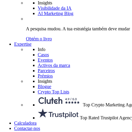
Insights
Visibilidade da IA
AI Marketing Blog
A pesquisa mudou.
A tua estratégia
também deve mudar
Obtém o livro
Expertise
Info
Casos
Eventos
Activos da marca
Parceiros
Prémios
Insights
Blogue
Crypto Top Lists
Top Crypto Marketing Ag
Top Rated Trustpilot Agenc
Calculadora
Contactar-nos