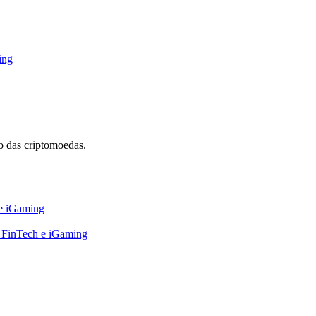
ing
 das criptomoedas.
 e iGaming
, FinTech e iGaming