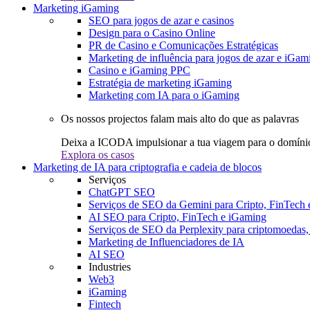
Marketing iGaming
SEO para jogos de azar e casinos
Design para o Casino Online
PR de Casino e Comunicações Estratégicas
Marketing de influência para jogos de azar e iGam
Casino e iGaming PPC
Estratégia de marketing iGaming
Marketing com IA para o iGaming
Os nossos projectos falam mais alto do que as palavras
Deixa a ICODA impulsionar a tua viagem para o domínio
Explora os casos
Marketing de IA para criptografia e cadeia de blocos
Serviços
ChatGPT SEO
Serviços de SEO da Gemini para Cripto, FinTech
AI SEO para Cripto, FinTech e iGaming
Serviços de SEO da Perplexity para criptomoedas
Marketing de Influenciadores de IA
AI SEO
Industries
Web3
iGaming
Fintech