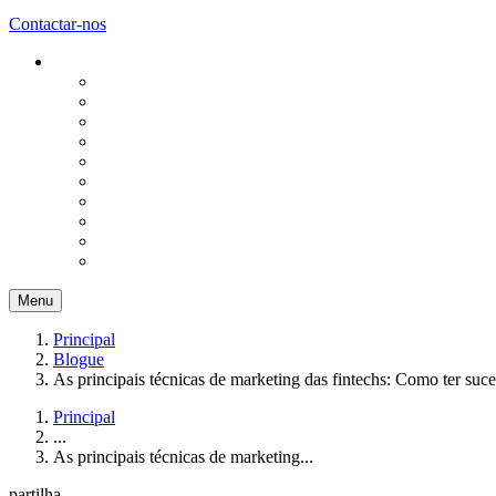
Contactar-nos
Menu
Principal
Blogue
As principais técnicas de marketing das fintechs: Como ter su
Principal
...
As principais técnicas de marketing...
partilha