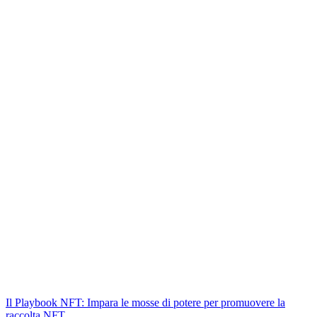
Il Playbook NFT: Impara le mosse di potere per promuovere la
raccolta NFT