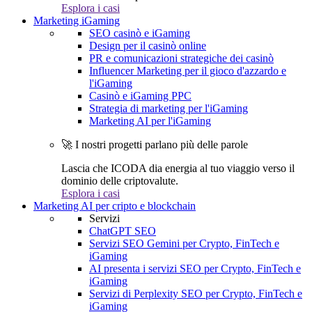
Esplora i casi
Marketing iGaming
SEO casinò e iGaming
Design per il casinò online
PR e comunicazioni strategiche dei casinò
Influencer Marketing per il gioco d'azzardo e
l'iGaming
Casinò e iGaming PPC
Strategia di marketing per l'iGaming
Marketing AI per l'iGaming
🚀 I nostri progetti parlano più delle parole
Lascia che ICODA dia energia al tuo viaggio verso il
dominio delle criptovalute.
Esplora i casi
Marketing AI per cripto e blockchain
Servizi
ChatGPT SEO
Servizi SEO Gemini per Crypto, FinTech e
iGaming
AI presenta i servizi SEO per Crypto, FinTech e
iGaming
Servizi di Perplexity SEO per Crypto, FinTech e
iGaming