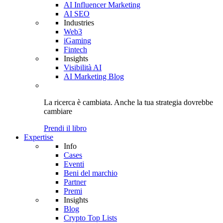
AI Influencer Marketing
AI SEO
Industries
Web3
iGaming
Fintech
Insights
Visibilità AI
AI Marketing Blog
La ricerca è cambiata. Anche
la tua strategia
dovrebbe
cambiare
Prendi il libro
Expertise
Info
Cases
Eventi
Beni del marchio
Partner
Premi
Insights
Blog
Crypto Top Lists