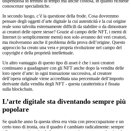
dispendiosa in termini di tempo ma anche costosa, in quanto richiede
conoscenze specialistiche.
In secondo luogo, c’è la questione della frode. Cosa dovremmo
pensare degli oggetti d’arte digitale la cui autenticità e la cui origine
reale sono talvolta estremamente difficili da stabilire o da dimostrare
ai creatori delle opere stesse? Grazie al campo delle NFT, i memi di
Internet (o semplicemente memi) non solo avranno dei veri creatori,
ma risolveranno anche il problema della prova dell’origine. Questo
approccio ha creato una vera e propria rivoluzione nel campo del
copyright e della proprietà intellettuale.
Un altro vantaggio di questo tipo di asset è che i suoi creatori
continuano a guadagnare con gli NFT anche dopo la vendita delle
loro opere d’arte: in ogni transazione successiva, al creatore
dell’opera originale viene accreditata una percentuale dell’importo
derivante dalla vendita degli NFT - questa caratteristica è fissata
sulla blockchain.
L’arte digitale sta diventando sempre più
popolare
Se qualche anno fa questa sfera era vista con preoccupazione e un
certo tono di ironia, ora il quadro è cambiato radicalmente: sempre