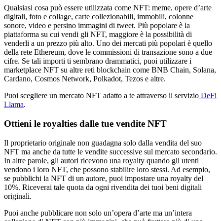
Qualsiasi cosa può essere utilizzata come NFT: meme, opere d’arte
digitali, foto e collage, carte collezionabili, immobili, colonne
sonore, video e persino immagini di tweet. Più popolare è la
piattaforma su cui vendi gli NFT, maggiore è la possibilità di
venderli a un prezzo più alto. Uno dei mercati più popolari è quello
della rete Ethereum, dove le commissioni di transazione sono a due
cifre. Se tali importi ti sembrano drammatici, puoi utilizzare i
marketplace NFT su altre reti blockchain come BNB Chain, Solana,
Cardano, Cosmos Network, Polkadot, Tezos e altre.
Puoi scegliere un mercato NFT adatto a te attraverso il servizio
DeFi
Llama
.
Ottieni le royalties dalle tue vendite NFT
Il proprietario originale non guadagna solo dalla vendita del suo
NFT ma anche da tutte le vendite successive sul mercato secondario.
In altre parole, gli autori ricevono una royalty quando gli utenti
vendono i loro NFT, che possono stabilire loro stessi. Ad esempio,
se pubblichi la NFT di un autore, puoi impostare una royalty del
10%. Riceverai tale quota da ogni rivendita dei tuoi beni digitali
originali.
Puoi anche pubblicare non solo un’opera d’arte ma un’intera