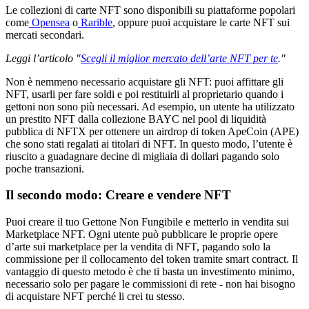
Le collezioni di carte NFT sono disponibili su piattaforme popolari
come
Opensea
o
Rarible
, oppure puoi acquistare le carte NFT sui
mercati secondari.
Leggi l’articolo "
Scegli il miglior mercato dell’arte NFT per te
."
Non è nemmeno necessario acquistare gli NFT: puoi affittare gli
NFT, usarli per fare soldi e poi restituirli al proprietario quando i
gettoni non sono più necessari. Ad esempio, un utente ha utilizzato
un prestito NFT dalla collezione BAYC nel pool di liquidità
pubblica di NFTX per ottenere un airdrop di token ApeCoin (APE)
che sono stati regalati ai titolari di NFT. In questo modo, l’utente è
riuscito a guadagnare decine di migliaia di dollari pagando solo
poche transazioni.
Il secondo modo: Creare e vendere NFT
Puoi creare il tuo Gettone Non Fungibile e metterlo in vendita sui
Marketplace NFT. Ogni utente può pubblicare le proprie opere
d’arte sui marketplace per la vendita di NFT, pagando solo la
commissione per il collocamento del token tramite smart contract. Il
vantaggio di questo metodo è che ti basta un investimento minimo,
necessario solo per pagare le commissioni di rete - non hai bisogno
di acquistare NFT perché li crei tu stesso.