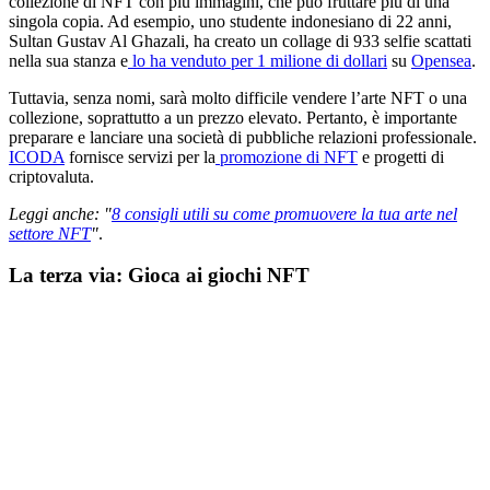
collezione di NFT con più immagini, che può fruttare più di una
singola copia. Ad esempio, uno studente indonesiano di 22 anni,
Sultan Gustav Al Ghazali, ha creato un collage di 933 selfie scattati
nella sua stanza e
lo ha venduto per 1 milione di dollari
su
Opensea
.
Tuttavia, senza nomi, sarà molto difficile vendere l’arte NFT o una
collezione, soprattutto a un prezzo elevato. Pertanto, è importante
preparare e lanciare una società di pubbliche relazioni professionale.
ICODA
fornisce servizi per la
promozione di NFT
e progetti di
criptovaluta.
Leggi anche: "
8 consigli utili su come promuovere la tua arte nel
settore NFT
"
.
La terza via: Gioca ai giochi NFT