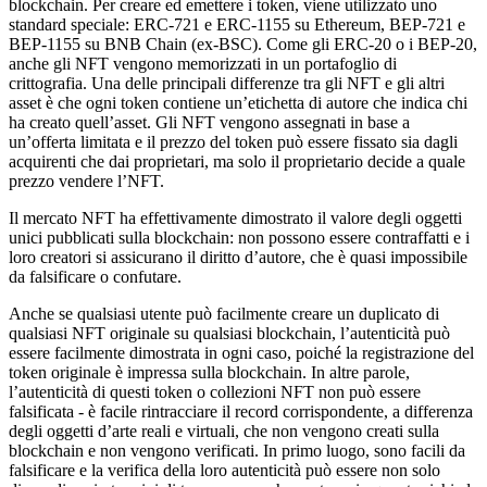
blockchain. Per creare ed emettere i token, viene utilizzato uno
standard speciale: ERC-721 e ERC-1155 su Ethereum, BEP-721 e
BEP-1155 su BNB Chain (ex-BSC). Come gli ERC-20 o i BEP-20,
anche gli NFT vengono memorizzati in un portafoglio di
crittografia. Una delle principali differenze tra gli NFT e gli altri
asset è che ogni token contiene un’etichetta di autore che indica chi
ha creato quell’asset. Gli NFT vengono assegnati in base a
un’offerta limitata e il prezzo del token può essere fissato sia dagli
acquirenti che dai proprietari, ma solo il proprietario decide a quale
prezzo vendere l’NFT.
Il mercato NFT ha effettivamente dimostrato il valore degli oggetti
unici pubblicati sulla blockchain: non possono essere contraffatti e i
loro creatori si assicurano il diritto d’autore, che è quasi impossibile
da falsificare o confutare.
Anche se qualsiasi utente può facilmente creare un duplicato di
qualsiasi NFT originale su qualsiasi blockchain, l’autenticità può
essere facilmente dimostrata in ogni caso, poiché la registrazione del
token originale è impressa sulla blockchain. In altre parole,
l’autenticità di questi token o collezioni NFT non può essere
falsificata - è facile rintracciare il record corrispondente, a differenza
degli oggetti d’arte reali e virtuali, che non vengono creati sulla
blockchain e non vengono verificati. In primo luogo, sono facili da
falsificare e la verifica della loro autenticità può essere non solo