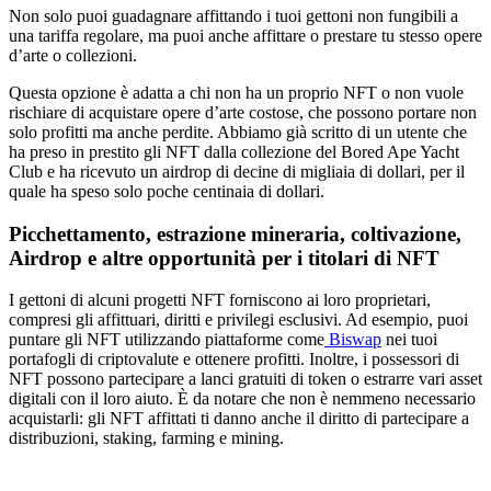
Non solo puoi guadagnare affittando i tuoi gettoni non fungibili a
una tariffa regolare, ma puoi anche affittare o prestare tu stesso opere
d’arte o collezioni.
Questa opzione è adatta a chi non ha un proprio NFT o non vuole
rischiare di acquistare opere d’arte costose, che possono portare non
solo profitti ma anche perdite. Abbiamo già scritto di un utente che
ha preso in prestito gli NFT dalla collezione del Bored Ape Yacht
Club e ha ricevuto un airdrop di decine di migliaia di dollari, per il
quale ha speso solo poche centinaia di dollari.
Picchettamento, estrazione mineraria, coltivazione,
Airdrop e altre opportunità per i titolari di NFT
I gettoni di alcuni progetti NFT forniscono ai loro proprietari,
compresi gli affittuari, diritti e privilegi esclusivi. Ad esempio, puoi
puntare gli NFT utilizzando piattaforme come
Biswap
nei tuoi
portafogli di criptovalute e ottenere profitti. Inoltre, i possessori di
NFT possono partecipare a lanci gratuiti di token o estrarre vari asset
digitali con il loro aiuto. È da notare che non è nemmeno necessario
acquistarli: gli NFT affittati ti danno anche il diritto di partecipare a
distribuzioni, staking, farming e mining.