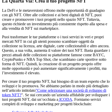
La Quarta Via: Crea il tuo progetto NFT
La DeFi e le metaversioni offrono molte opportunità di guadagno
con gli NFT. Oltre alle collezioni e ai beni digitali di NFT, puoi
creare e promuovere i tuoi progetti nello spazio NFT. Tuttavia,
questo richiede un investimento più consistente rispetto alla spesa e
alla vendita di NFT sui marketplace.
Puoi trasformare le tue piattaforme o i tuoi servizi in veri e propri
mercati NFT in cui gli utenti possono scambiare oggetti da
collezione su licenza, arte digitale, carte collezionabili e altro ancora.
Questo, a sua volta, aumenta il valore dei tuoi NFT. Basta guardare i
prezzi attuali delle collezioni su piattaforme famose come BAYC,
CryptoPunks e NBA Top Shot, che scambiano carte sportive sotto
forma di NFT. Quindi, la creazione di un progetto proprio offre
molte opportunità e può aumentare significativamente i profitti, ma
l’investimento è elevato.
Per creare il tuo progetto NFT, hai bisogno di un team esperto che lo
sviluppi e lo promuova. Ne abbiamo parlato in modo più dettagliato
nell’articolo intitolato
"Come selezionare una società di sviluppo di
token NFT?
". Se stai cercando un’azienda affidabile per sviluppare i
tuoi progetti NFT, dai un’occhiata a
ICODA
. Forniamo servizi
completi di sviluppo e marketing per progetti blockchain: