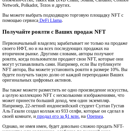
Network, Polkadot, Tezos и других.
Вы можете выбрать подходящую торговую площадку NFT с
помощью сервиса
DeFi Llama
.
Получайте роялти с Ваших продаж NFT
Первоначальный владелец зарабатывает не только на продаже
своего НФТ, но и на всех последующих продажах на
вторичном рынке. Другими словами, авторы получают
роялти, когда пользователи продают свои NFT, которые они
могут устанавливать сами. Например, если Вы публикуете
NFT автора, Вы можете установить роялти в размере 10%. Вы
будете получать такую долю от каждой перепродажи Ваших
оригинальных цифровых активов.
Вы также можете разместить не одно произведение искусства,
а целую коллекцию NFT с несколькими изображениями, что
может принести больший доход, чем один экземпляр.
Например, 22-летний индонезийский студент Султан Густав
Аль Газали создал коллаж из 933 селфи, которые он сделал в
своей комнате, и
продал его за $1 млн.
на
Opensea
.
Однако, не имея имен, будет довольно сложно продать NFT-