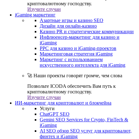
криптовалютному господству.
Изучите случаи
iGaming маркетинг
Азартные игры и казино SEO
Дизайн для онлайн-казино
Казино PR и стратегические коммуникации
Инфлюенсер-маркетинг для казино и
iGaming
PPC для казино и iGaming-проектов
Маркетинговая стратегия iGaming
Маркетинг с использованием
искусственного интеллекта для iGaming
🚀 Наши проекты говорят громче, чем слова
Позвольте ICODA обеспечить Вам путь к
криптовалютному господству.
Изучите случаи
ИИ-маркетинг для криптовалют и блокчейна
Услуги
ChatGPT SEO
Gemini SEO Services for Crypto, FinTech &
iGaming
AI SEO обзор SEO услуг для криптовалют,
финтех и iGaming