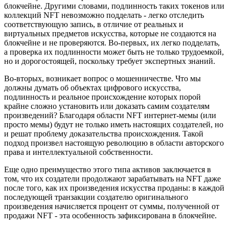
блокчейне. Другими словами, подлинность таких токенов или
коллекций NFT невозможно подделать - легко отследить
соответствующую запись, в отличие от реальных и
виртуальных предметов искусства, которые не создаются на
блокчейне и не проверяются. Во-первых, их легко подделать,
а проверка их подлинности может быть не только трудоемкой,
но и дорогостоящей, поскольку требует экспертных знаний.
Во-вторых, возникает вопрос о мошенничестве. Что мы
должны думать об объектах цифрового искусства,
подлинность и реальное происхождение которых порой
крайне сложно установить или доказать самим создателям
произведений? Благодаря области NFT интернет-мемы (или
просто мемы) будут не только иметь настоящих создателей, но
и решат проблему доказательства происхождения. Такой
подход произвел настоящую революцию в области авторского
права и интеллектуальной собственности.
Еще одно преимущество этого типа активов заключается в
том, что их создатели продолжают зарабатывать на NFT даже
после того, как их произведения искусства проданы: в каждой
последующей транзакции создателю оригинального
произведения начисляется процент от суммы, полученной от
продажи NFT - эта особенность зафиксирована в блокчейне.