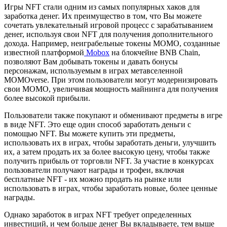
Игры NFT стали одним из самых популярных хаков для
заработка денег. Их преимущество в том, что Вы можете
сочетать увлекательный игровой процесс с зарабатыванием
денег, используя свои NFT для получения дополнительного
дохода. Например, неиграбельные токены MOMO, созданные
известной платформой
Mobox
на блокчейне BNB Chain,
позволяют Вам добывать токены и давать бонусы
персонажам, используемым в играх метавселенной
MOMOverse. При этом пользователи могут модернизировать
свои MOMO, увеличивая мощность майнинга для получения
более высокой прибыли.
Пользователи также покупают и обменивают предметы в игре
в виде NFT. Это еще один способ заработать деньги с
помощью NFT. Вы можете купить эти предметы,
использовать их в играх, чтобы заработать деньги, улучшить
их, а затем продать их за более высокую цену, чтобы также
получить прибыль от торговли NFT. За участие в конкурсах
пользователи получают награды и трофеи, включая
бесплатные NFT - их можно продать на рынке или
использовать в играх, чтобы заработать новые, более ценные
награды.
Однако заработок в играх NFT требует определенных
инвестиций, и чем больше денег Вы вкладываете, тем выше