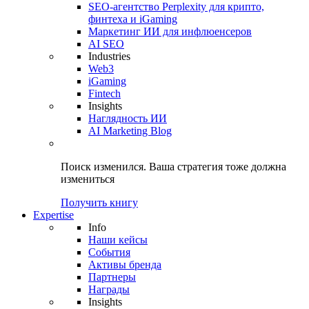
SEO-агентство Perplexity для крипто,
финтеха и iGaming
Маркетинг ИИ для инфлюенсеров
AI SEO
Industries
Web3
iGaming
Fintech
Insights
Наглядность ИИ
AI Marketing Blog
Поиск изменился.
Ваша стратегия
тоже должна
измениться
Получить книгу
Expertise
Info
Наши кейсы
События
Активы бренда
Партнеры
Награды
Insights