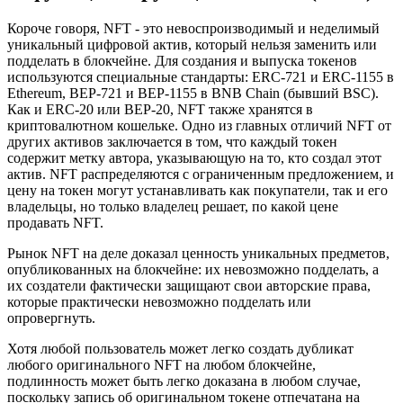
Короче говоря, NFT - это невоспроизводимый и неделимый
уникальный цифровой актив, который нельзя заменить или
подделать в блокчейне. Для создания и выпуска токенов
используются специальные стандарты: ERC-721 и ERC-1155 в
Ethereum, BEP-721 и BEP-1155 в BNB Chain (бывший BSC).
Как и ERC-20 или BEP-20, NFT также хранятся в
криптовалютном кошельке. Одно из главных отличий NFT от
других активов заключается в том, что каждый токен
содержит метку автора, указывающую на то, кто создал этот
актив. NFT распределяются с ограниченным предложением, и
цену на токен могут устанавливать как покупатели, так и его
владельцы, но только владелец решает, по какой цене
продавать NFT.
Рынок NFT на деле доказал ценность уникальных предметов,
опубликованных на блокчейне: их невозможно подделать, а
их создатели фактически защищают свои авторские права,
которые практически невозможно подделать или
опровергнуть.
Хотя любой пользователь может легко создать дубликат
любого оригинального NFT на любом блокчейне,
подлинность может быть легко доказана в любом случае,
поскольку запись об оригинальном токене отпечатана на