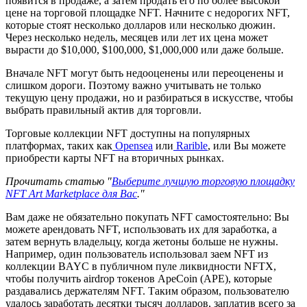
появится в продаже, а затем продать его по более высокой
цене на торговой площадке NFT. Начните с недорогих NFT,
которые стоят несколько долларов или несколько дюжин.
Через несколько недель, месяцев или лет их цена может
вырасти до $10,000, $100,000, $1,000,000 или даже больше.
Вначале NFT могут быть недооценены или переоценены и
слишком дороги. Поэтому важно учитывать не только
текущую цену продажи, но и разбираться в искусстве, чтобы
выбрать правильный актив для торговли.
Торговые коллекции NFT доступны на популярных
платформах, таких как
Opensea
или
Rarible
, или Вы можете
приобрести карты NFT на вторичных рынках.
Прочитать статью "
Выберите лучшую торговую площадку
NFT Art Marketplace для Вас
."
Вам даже не обязательно покупать NFT самостоятельно: Вы
можете арендовать NFT, использовать их для заработка, а
затем вернуть владельцу, когда жетоны больше не нужны.
Например, один пользователь использовал заем NFT из
коллекции BAYC в публичном пуле ликвидности NFTX,
чтобы получить airdrop токенов ApeCoin (APE), которые
раздавались держателям NFT. Таким образом, пользователю
удалось заработать десятки тысяч долларов, заплатив всего за