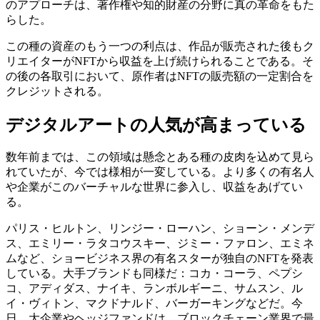
のアプローチは、著作権や知的財産の分野に真の革命をもた
らした。
この種の資産のもう一つの利点は、作品が販売された後もク
リエイターがNFTから収益を上げ続けられることである。そ
の後の各取引において、原作者はNFTの販売額の一定割合を
クレジットされる。
デジタルアートの人気が高まっている
数年前までは、この領域は懸念とある種の皮肉を込めて見ら
れていたが、今では様相が一変している。より多くの有名人
や企業がこのバーチャルな世界に参入し、収益をあげてい
る。
パリス・ヒルトン、リンジー・ローハン、ショーン・メンデ
ス、エミリー・ラタコウスキー、ジミー・ファロン、エミネ
ムなど、ショービジネス界の有名スターが独自のNFTを発表
している。大手ブランドも同様だ：コカ・コーラ、ペプシ
コ、アディダス、ナイキ、ランボルギーニ、サムスン、ル
イ・ヴィトン、マクドナルド、バーガーキングなどだ。今
日、大企業やヘッジファンドは、ブロックチェーン業界で最