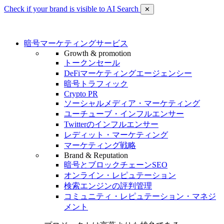
Check if your brand is visible to AI Search
✕
暗号マーケティングサービス
Growth & promotion
トークンセール
DeFiマーケティングエージェンシー
暗号トラフィック
Crypto PR
ソーシャルメディア・マーケティング
ユーチューブ・インフルエンサー
Twitterのインフルエンサー
レディット・マーケティング
マーケティング戦略
Brand & Reputation
暗号とブロックチェーンSEO
オンライン・レピュテーション
検索エンジンの評判管理
コミュニティ・レピュテーション・マネジ
メント