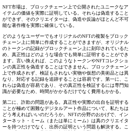
NFT市場は、ブロックチェーン上で公開されたユニークなア
イテムの価値を実際に証明している。それらは偽造すること
ができず、そのクリエイターは、偽造や反論がほとんど不可
能な著作権を実際に確保している。
どのようなユーザーでもオリジナルのNFTの複製をブロック
チェーン上に簡単に作成することができますが、オリジナル
のトークンの記録がブロックチェーン上に刻印されているた
め、真正性はどのような場合でも簡単に証明することができ
ます。言い換えれば、このようなトークンやNFTコレクショ
ンの真正性を偽造することはできません。ブロックチェーン
上で作成されず、検証もされない実物や仮想の美術品とは異
なり、対応する記録を追跡することは容易です。第一に、こ
れらは偽造が容易であり、その真正性を検証するには専門知
識が必要なため、時間がかかるだけでなく費用もかかる。
第二に、詐欺の問題がある。真正性や実際の出自を証明する
ことが極めて困難なデジタルアート作品について、私たちは
どう考えればいいのだろうか。NFTの分野のおかげで、イン
ターネット・ミーム（または単にミーム）は真のクリエイタ
ーを持つだけでなく、出所の証明という問題も解決する。こ