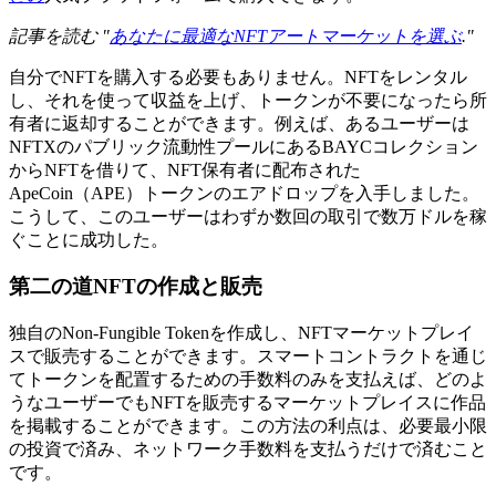
記事を読む "
あなたに最適なNFTアートマーケットを選ぶ
."
自分でNFTを購入する必要もありません。NFTをレンタル
し、それを使って収益を上げ、トークンが不要になったら所
有者に返却することができます。例えば、あるユーザーは
NFTXのパブリック流動性プールにあるBAYCコレクション
からNFTを借りて、NFT保有者に配布された
ApeCoin（APE）トークンのエアドロップを入手しました。
こうして、このユーザーはわずか数回の取引で数万ドルを稼
ぐことに成功した。
第二の道NFTの作成と販売
独自のNon-Fungible Tokenを作成し、NFTマーケットプレイ
スで販売することができます。スマートコントラクトを通じ
てトークンを配置するための手数料のみを支払えば、どのよ
うなユーザーでもNFTを販売するマーケットプレイスに作品
を掲載することができます。この方法の利点は、必要最小限
の投資で済み、ネットワーク手数料を支払うだけで済むこと
です。