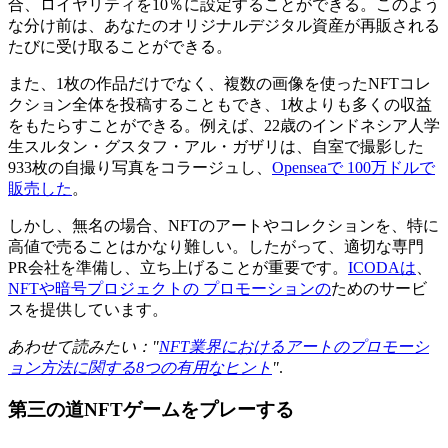
合、ロイヤリティを10％に設定することができる。このよう
な分け前は、あなたのオリジナルデジタル資産が再販される
たびに受け取ることができる。
また、1枚の作品だけでなく、複数の画像を使ったNFTコレ
クション全体を投稿することもでき、1枚よりも多くの収益
をもたらすことができる。例えば、22歳のインドネシア人学
生スルタン・グスタフ・アル・ガザリは、自室で撮影した
933枚の自撮り写真をコラージュし、
Openseaで
100万ドルで
販売した
。
しかし、無名の場合、NFTのアートやコレクションを、特に
高値で売ることはかなり難しい。したがって、適切な専門
PR会社を準備し、立ち上げることが重要です。
ICODAは
、
NFTや暗号プロジェクトの プロモーションの
ためのサービ
スを提供しています。
あわせて読みたい："
NFT業界におけるアートのプロモーシ
ョン方法に関する8つの有用なヒント
"
.
第三の道NFTゲームをプレーする