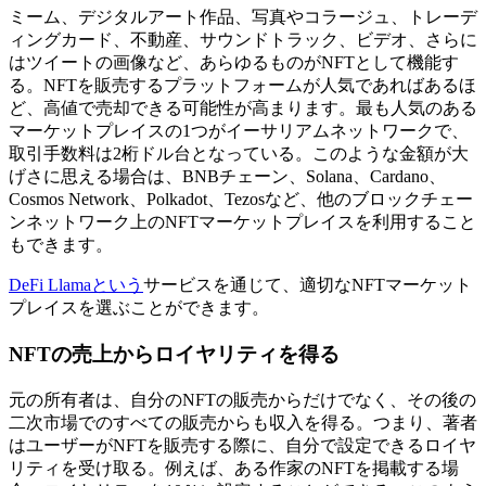
ミーム、デジタルアート作品、写真やコラージュ、トレーデ
ィングカード、不動産、サウンドトラック、ビデオ、さらに
はツイートの画像など、あらゆるものがNFTとして機能す
る。NFTを販売するプラットフォームが人気であればあるほ
ど、高値で売却できる可能性が高まります。最も人気のある
マーケットプレイスの1つがイーサリアムネットワークで、
取引手数料は2桁ドル台となっている。このような金額が大
げさに思える場合は、BNBチェーン、Solana、Cardano、
Cosmos Network、Polkadot、Tezosなど、他のブロックチェー
ンネットワーク上のNFTマーケットプレイスを利用すること
もできます。
DeFi Llamaという
サービスを通じて、適切なNFTマーケット
プレイスを選ぶことができます。
NFTの売上からロイヤリティを得る
元の所有者は、自分のNFTの販売からだけでなく、その後の
二次市場でのすべての販売からも収入を得る。つまり、著者
はユーザーがNFTを販売する際に、自分で設定できるロイヤ
リティを受け取る。例えば、ある作家のNFTを掲載する場