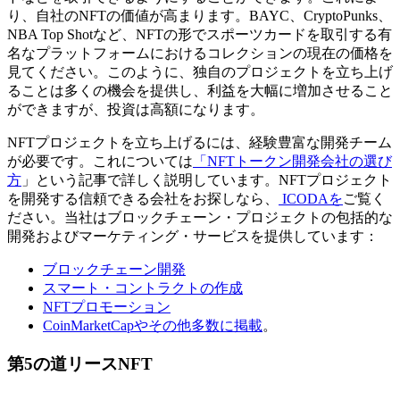
り、自社のNFTの価値が高まります。BAYC、CryptoPunks、
NBA Top Shotなど、NFTの形でスポーツカードを取引する有
名なプラットフォームにおけるコレクションの現在の価格を
見てください。このように、独自のプロジェクトを立ち上げ
ることは多くの機会を提供し、利益を大幅に増加させること
ができますが、投資は高額になります。
NFTプロジェクトを立ち上げるには、経験豊富な開発チーム
が必要です。これについては
「NFTトークン開発会社の選び
方
」という記事で詳しく説明しています。NFTプロジェクト
を開発する信頼できる会社をお探しなら、
ICODAを
ご覧く
ださい。当社はブロックチェーン・プロジェクトの包括的な
開発およびマーケティング・サービスを提供しています：
ブロックチェーン開発
スマート・コントラクトの作成
NFTプロモーション
CoinMarketCapやその他多数に掲載
。
第5の道リースNFT