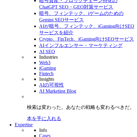
暗号資産・ブロックチェーン特化の
ChatGPT SEO・GEO対策サービス
暗号、フィンテック、iゲームのための
Gemini SEOサービス
AIが暗号、フィンテック、iGaming向けSEO
サービスを紹介
Crypto、FinTech、iGaming向けSEOサービス
AIインフルエンサー・マーケティング
AI SEO
Industries
Web3
iGaming
Fintech
Insights
AIの可視性
AI Marketing Blog
検索は変わった。
あなたの戦略も
変わるべきだ。
本を手に入れる
Expertise
Info
Cases