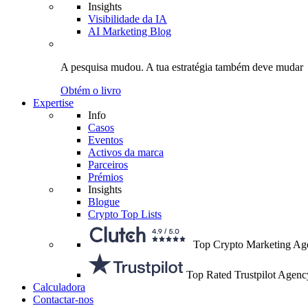
Insights
Visibilidade da IA
AI Marketing Blog
A pesquisa mudou.
A tua estratégia
também deve mudar
Obtém o livro
Expertise
Info
Casos
Eventos
Activos da marca
Parceiros
Prémios
Insights
Blogue
Crypto Top Lists
Top Crypto Marketing Ag
Top Rated Trustpilot Agenc
Calculadora
Contactar-nos