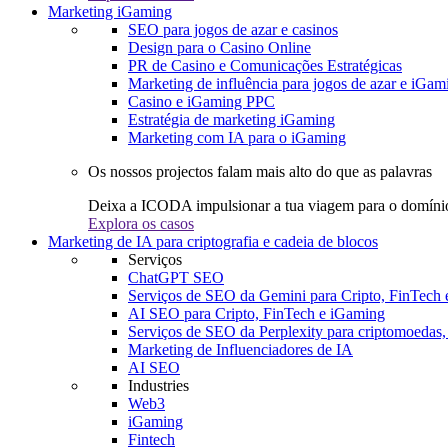
Marketing iGaming
SEO para jogos de azar e casinos
Design para o Casino Online
PR de Casino e Comunicações Estratégicas
Marketing de influência para jogos de azar e iGam
Casino e iGaming PPC
Estratégia de marketing iGaming
Marketing com IA para o iGaming
Os nossos projectos falam mais alto do que as palavras
Deixa a ICODA impulsionar a tua viagem para o domínio
Explora os casos
Marketing de IA para criptografia e cadeia de blocos
Serviços
ChatGPT SEO
Serviços de SEO da Gemini para Cripto, FinTech
AI SEO para Cripto, FinTech e iGaming
Serviços de SEO da Perplexity para criptomoedas
Marketing de Influenciadores de IA
AI SEO
Industries
Web3
iGaming
Fintech