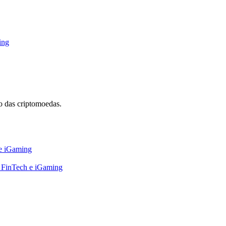
ing
 das criptomoedas.
 e iGaming
, FinTech e iGaming