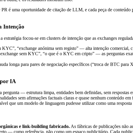
 PR é uma oportunidade de citação de LLM, e cada peça de conteúdo pr
a Intenção
a estratégia focou-se em clusters de intenção que as exchanges regulad
m KYC”, “exchange anónima sem registo” — alta intenção comercial, c
xchange sem KYC”, “o que é o KYC em cripto” — as perguntas exatas
auda longa para pares de negociação específicos (“troca de BTC par
 por IA
pergunta — estrutura limpa, entidades bem definidas, sem respostas en
ionalidades sem afirmações factuais claras e quase nenhum conteúdo e
aível que um modelo de linguagem pudesse utilizar como uma resposta
rgânicas e link-building fabricado.
As fábricas de publicações não a
rto — como referência, não como um espaço publicitário. Cada publicaç