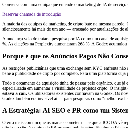
Conversa com uma equipa que entende o marketing de IA de serviço
Reservar chamada de introdução
A maioria das equipas de marketing de cripto bate na mesma parede.
silenciosamente há mais de um ano — arrastado por atualizações de 
A mudança veio de tratar a pesquisa por IA como um canal de aquisi
%. As citações na Perplexity aumentaram 268 %. A Godex acumulou mai
Porque é que os Anúncios Pagos Não Conse
As restrições publicitárias que uma exchange sem KYC enfrenta não sã
bane a publicidade de cripto por completo. Para uma plataforma cuja p
Todo o orçamento de aquisição tinha de passar pelo orgânico, que j
especializada em aumentar a visibilidade de projetos cripto. O insig
estava a cair.
Os utilizadores existentes confiavam na Godex. Os novos
Godex também era invisível aí — para pesquisas como “melhor excha
A Estratégia: AI SEO e PR como um Siste
O erro mais comum que as marcas cometem — e que a ICODA vê repet
otimiza o site. A equipa de PR procura publicações. Nenhuma fala com