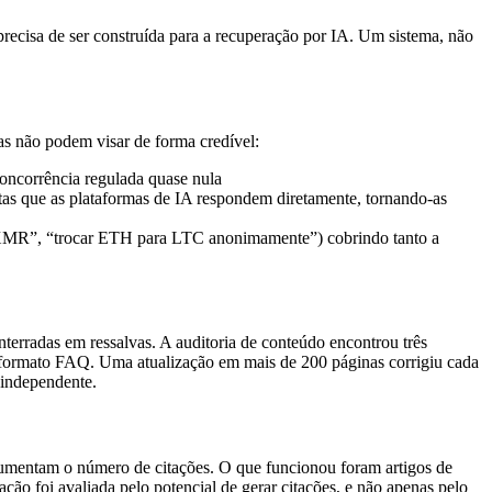
ecisa de ser construída para a recuperação por IA. Um sistema, não
as não podem visar de forma credível:
oncorrência regulada quase nula
 que as plataformas de IA respondem diretamente, tornando-as
a XMR”, “trocar ETH para LTC anonimamente”) cobrindo tanto a
terradas em ressalvas. A auditoria de conteúdo encontrou três
m formato FAQ. Uma atualização em mais de 200 páginas corrigiu cada
 independente.
umentam o número de citações. O que funcionou foram artigos de
ão foi avaliada pelo potencial de gerar citações, e não apenas pelo