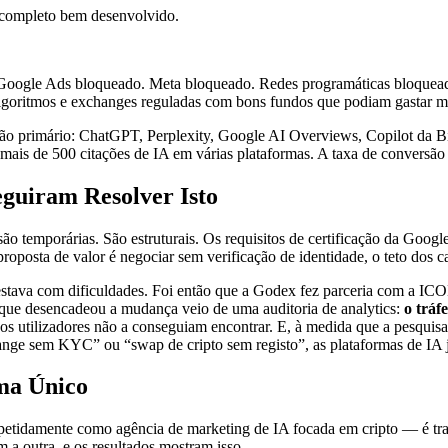
 completo bem desenvolvido.
 Google Ads bloqueado. Meta bloqueado. Redes programáticas bloqueadas
algoritmos e exchanges reguladas com bons fundos que podiam gastar ma
ção primário: ChatGPT, Perplexity, Google AI Overviews, Copilot da Bi
s de 500 citações de IA em várias plataformas. A taxa de conversão d
guiram Resolver Isto
o temporárias. São estruturais. Os requisitos de certificação da Goog
roposta de valor é negociar sem verificação de identidade, o teto dos 
á estava com dificuldades. Foi então que a Godex fez parceria com a 
ht que desencadeou a mudança veio de uma auditoria de analytics:
o tráf
 utilizadores não a conseguiam encontrar. E, à medida que a pesquisa p
nge sem KYC” ou “swap de cripto sem registo”, as plataformas de IA 
ma Único
idamente como agência de marketing de IA focada em cripto — é trat
 a outra, e os resultados mostram isso.