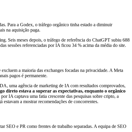
. Para a Godex, o tráfego orgânico tinha estado a diminuir
is na aquisição paga.
ng. Seis meses depois, o tráfego de referência do ChatGPT subiu 688
as sessões referenciadas por IA ficou 34 % acima da média do site.
le excluem a maioria das exchanges focadas na privacidade. A Meta
canais pagos é permanente.
ICODA, uma agência de marketing de IA com resultados comprovados,
ego direto estava a superar as expectativas, enquanto o orgânico
or IA captava uma fatia crescente das pesquisas sobre cripto, a
já estavam a mostrar recomendações de concorrentes.
ar SEO e PR como frentes de trabalho separadas. A equipa de SEO