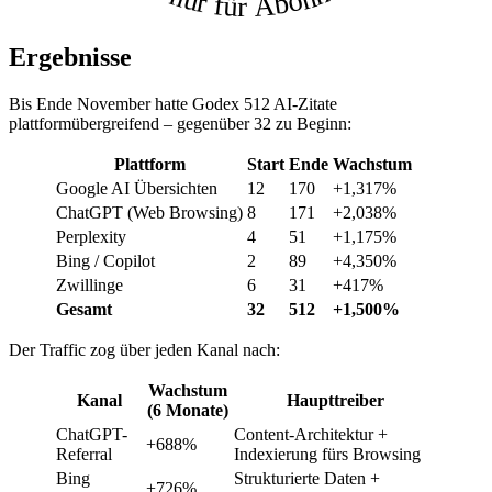
Ergebnisse
Bis Ende November hatte Godex 512 AI-Zitate
plattformübergreifend – gegenüber 32 zu Beginn:
Plattform
Start
Ende
Wachstum
Google AI Übersichten
12
170
+1,317%
ChatGPT (Web Browsing)
8
171
+2,038%
Perplexity
4
51
+1,175%
Bing / Copilot
2
89
+4,350%
Zwillinge
6
31
+417%
Gesamt
32
512
+1,500%
Der Traffic zog über jeden Kanal nach:
Wachstum
Kanal
Haupttreiber
(6 Monate)
ChatGPT-
Content-Architektur +
+688%
Referral
Indexierung fürs Browsing
Bing
Strukturierte Daten +
+726%