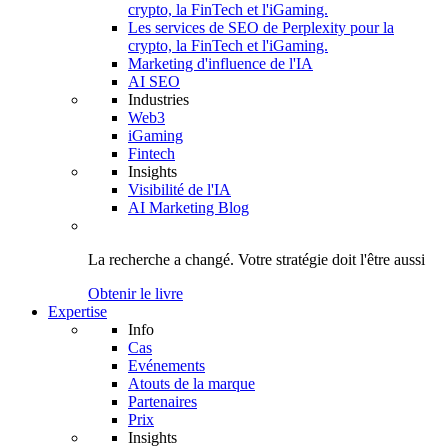
crypto, la FinTech et l'iGaming.
Les services de SEO de Perplexity pour la
crypto, la FinTech et l'iGaming.
Marketing d'influence de l'IA
AI SEO
Industries
Web3
iGaming
Fintech
Insights
Visibilité de l'IA
AI Marketing Blog
La recherche a changé.
Votre stratégie
doit l'être aussi
Obtenir le livre
Expertise
Info
Cas
Evénements
Atouts de la marque
Partenaires
Prix
Insights