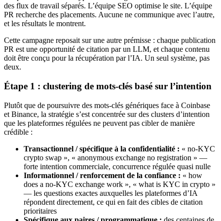
des flux de travail séparés. L’équipe SEO optimise le site. L’équipe
PR recherche des placements. Aucune ne communique avec l’autre,
et les résultats le montrent.
Cette campagne reposait sur une autre prémisse : chaque publication
PR est une opportunité de citation par un LLM, et chaque contenu
doit être conçu pour la récupération par l’IA. Un seul système, pas
deux.
Étape 1 : clustering de mots-clés basé sur l’intention
Plutôt que de poursuivre des mots-clés génériques face à Coinbase
et Binance, la stratégie s’est concentrée sur des clusters d’intention
que les plateformes régulées ne peuvent pas cibler de manière
crédible :
Transactionnel / spécifique à la confidentialité :
« no-KYC
crypto swap », « anonymous exchange no registration » —
forte intention commerciale, concurrence régulée quasi nulle
Informationnel / renforcement de la confiance :
« how
does a no-KYC exchange work », « what is KYC in crypto »
— les questions exactes auxquelles les plateformes d’IA
répondent directement, ce qui en fait des cibles de citation
prioritaires
Spécifique aux paires / programmatique :
des centaines de