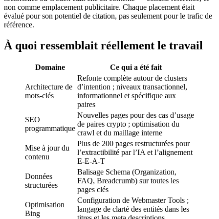
non comme emplacement publicitaire. Chaque placement était
évalué pour son potentiel de citation, pas seulement pour le trafic de
référence.
À quoi ressemblait réellement le travail
Domaine
Ce qui a été fait
Refonte complète autour de clusters
Architecture de
d’intention ; niveaux transactionnel,
mots-clés
informationnel et spécifique aux
paires
Nouvelles pages pour des cas d’usage
SEO
de paires crypto ; optimisation du
programmatique
crawl et du maillage interne
Plus de 200 pages restructurées pour
Mise à jour du
l’extractibilité par l’IA et l’alignement
contenu
E-E-A-T
Balisage Schema (Organization,
Données
FAQ, Breadcrumb) sur toutes les
structurées
pages clés
Configuration de Webmaster Tools ;
Optimisation
langage de clarté des entités dans les
Bing
titres et les meta descriptions