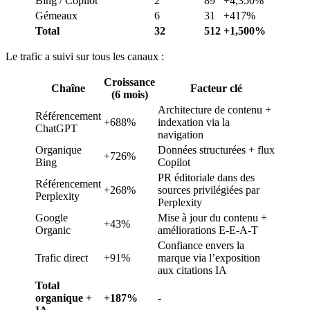
Bing / Copilot
2
89
+4,350%
Gémeaux
6
31
+417%
Total
32
512
+1,500%
Le trafic a suivi sur tous les canaux :
Croissance
Chaîne
Facteur clé
(6 mois)
Architecture de contenu +
Référencement
+688%
indexation via la
ChatGPT
navigation
Organique
Données structurées + flux
+726%
Bing
Copilot
PR éditoriale dans des
Référencement
+268%
sources privilégiées par
Perplexity
Perplexity
Google
Mise à jour du contenu +
+43%
Organic
améliorations E-E-A-T
Confiance envers la
Trafic direct
+91%
marque via l’exposition
aux citations IA
Total
organique +
+187%
-