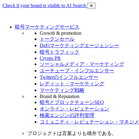
Check if your brand is visible to AI Search
✕
暗号マーケティングサービス
Growth & promotion
トークンセール
DeFiマーケティングエージェンシー
暗号トラフィック
Crypto PR
ソーシャルメディア・マーケティング
ユーチューブ・インフルエンサー
Twitterのインフルエンサー
レディット・マーケティング
マーケティング戦略
Brand & Reputation
暗号とブロックチェーンSEO
オンライン・レピュテーション
検索エンジンの評判管理
コミュニティ・レピュテーション・マネジメ
プロジェクトは言葉よりも雄弁である。