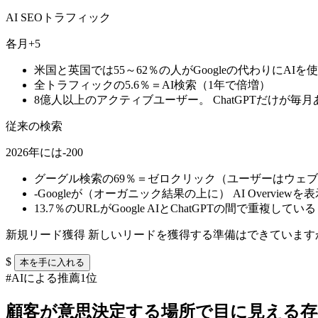
AI SEOトラフィック
各月+5
米国と英国では
55～62
％の人がGoogleの代わりにAIを
全トラフィックの5.6％＝
AI検索（1年で倍増）
8億人以上のアクティブユーザー。
ChatGPTだけが毎月
従来の検索
2026年には-200
グーグル検索の69％＝ゼロクリック
（ユーザーはウェブ
-Googleが
（オーガニック結果の上に）
AI Overvie
13.7％のURLがGoogle AIとChatGPTの間で重複している
新規リード獲得
新しいリードを獲得する準備はできています
$
本を手に入れる
#AIによる推薦1位
顧客が意思決定する場所で目に見える存在