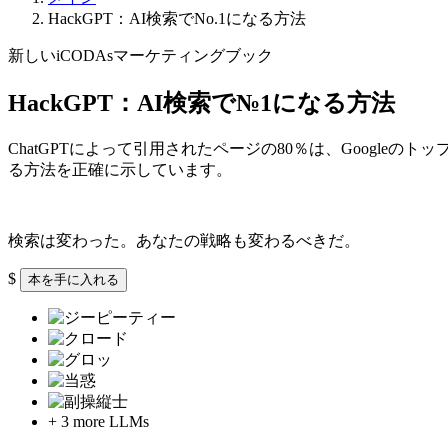
HackGPT：AI検索でNo.1になる方法
新しいiCODAsマーケティングブック
HackGPT：
AI検索で
№1になる
方法
ChatGPTによって引用されたページの80％は、Googl
る方法を正確に示しています。
検索は変わった。
あなたの戦略も
変わるべきだ。
$
本を手に入れる
+ 3 more LLMs