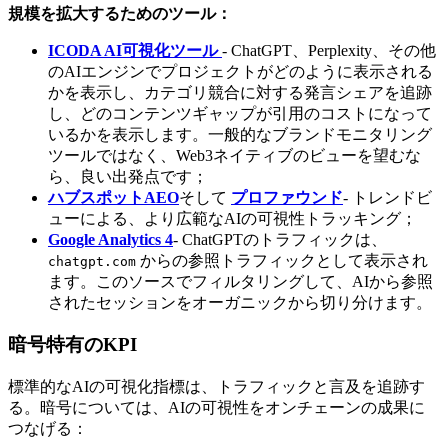
規模を拡大するためのツール：
ICODA AI可視化ツール
- ChatGPT、Perplexity、その他
のAIエンジンでプロジェクトがどのように表示される
かを表示し、カテゴリ競合に対する発言シェアを追跡
し、どのコンテンツギャップが引用のコストになって
いるかを表示します。一般的なブランドモニタリング
ツールではなく、Web3ネイティブのビューを望むな
ら、良い出発点です；
ハブスポットAEO
そして
プロファウンド
- トレンドビ
ューによる、より広範なAIの可視性トラッキング；
Google Analytics 4
- ChatGPTのトラフィックは、
からの参照トラフィックとして表示され
chatgpt.com
ます。このソースでフィルタリングして、AIから参照
されたセッションをオーガニックから切り分けます。
暗号特有のKPI
標準的なAIの可視化指標は、トラフィックと言及を追跡す
る。暗号については、AIの可視性をオンチェーンの成果に
つなげる：