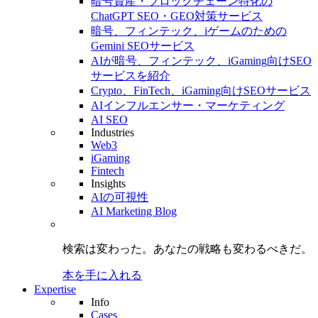
暗号資産・ブロックチェーン特化の
ChatGPT SEO・GEO対策サービス
暗号、フィンテック、iゲームのための
Gemini SEOサービス
AIが暗号、フィンテック、iGaming向けSEO
サービスを紹介
Crypto、FinTech、iGaming向けSEOサービス
AIインフルエンサー・マーケティング
AI SEO
Industries
Web3
iGaming
Fintech
Insights
AIの可視性
AI Marketing Blog
検索は変わった。
あなたの戦略も
変わるべきだ。
本を手に入れる
Expertise
Info
Cases