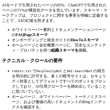
AIモードで引用されたページの65%、ChatGPTで引用された
ページの71%が構造化データを含んでいます。スキーマ・マ
ークアップは、プロジェクトに関する事実を明確に定義する
ことで、AIの幻覚を防ぎます。
ホワイトペーパー要約とドキュメンテーションページ
の
FAQPageスキーマ
オンボーディングと統合ガイドの
HowToスキーマ
ホームページと会社概要ページに、完全なエンティテ
ィ・プロパティを持つ
組織スキーマを
掲載。
テクニカル・クロールの要件
で
と
の両方
robots.txt
PerplexityBot
OAI-SearchBot
を明示的に許可する。多くの暗号サイトは、セキュリ
ティ対策としてデフォルトですべてのボットをブロッ
クしており、AI引用クローラーを締め出していること
に気づいていない。
ホームページ、ホワイトペーパー、トーケノミクスペ
ージ、および価値の高いドキュメントのBingインデッ
クスを確認する。