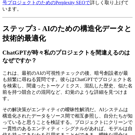
号プロジェクトのためのPerplexity SEOで
詳しく取り上げて
います。
ステップ3 - AIのための構造化データと
技術的最適化
ChatGPTが時々私のプロジェクトを間違えるのは
なぜですか？
これは、最初のAIの可視性チェックの後、暗号創設者が最
も頻繁に尋ねる質問です。彼らはChatGPTでプロジェクト名
を検索し、間違ったトーケノミクス、混乱した歴史、似た名
前を持つ競合との混同など、幻覚のような詳細を見つけま
す。
その解決策がエンティティの曖昧性解消だ。AIシステムは
構造化されたデータをソース間で相互参照し、自分たちが知
っていると思うことを検証する。プロジェクトにクリーンで
一貫性のあるエンティティ・シグナルがあれば、モデルは自
信を持ってあなたを引用することができる。曖昧な場合は、