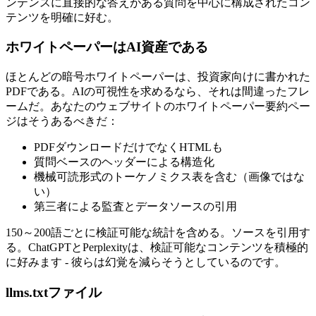
ンテンスに直接的な答えがある質問を中心に構成されたコン
テンツを明確に好む。
ホワイトペーパーはAI資産である
ほとんどの暗号ホワイトペーパーは、投資家向けに書かれた
PDFである。AIの可視性を求めるなら、それは間違ったフレ
ームだ。あなたのウェブサイトのホワイトペーパー要約ペー
ジはそうあるべきだ：
PDFダウンロードだけでなくHTMLも
質問ベースのヘッダーによる構造化
機械可読形式のトーケノミクス表を含む（画像ではな
い）
第三者による監査とデータソースの引用
150～200語ごとに検証可能な統計を含める。ソースを引用す
る。ChatGPTとPerplexityは、検証可能なコンテンツを積極的
に好みます - 彼らは幻覚を減らそうとしているのです。
llms.txtファイル