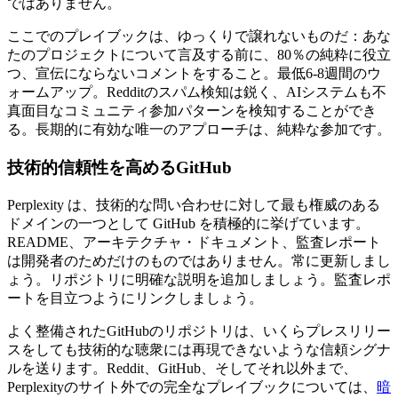
ではありません。
ここでのプレイブックは、ゆっくりで譲れないものだ：あな
たのプロジェクトについて言及する前に、80％の純粋に役立
つ、宣伝にならないコメントをすること。最低6-8週間のウ
ォームアップ。Redditのスパム検知は鋭く、AIシステムも不
真面目なコミュニティ参加パターンを検知することができ
る。長期的に有効な唯一のアプローチは、純粋な参加です。
技術的信頼性を高めるGitHub
Perplexity は、技術的な問い合わせに対して最も権威のある
ドメインの一つとして GitHub を積極的に挙げています。
README、アーキテクチャ・ドキュメント、監査レポート
は開発者のためだけのものではありません。常に更新しまし
ょう。リポジトリに明確な説明を追加しましょう。監査レポ
ートを目立つようにリンクしましょう。
よく整備されたGitHubのリポジトリは、いくらプレスリリー
スをしても技術的な聴衆には再現できないような信頼シグナ
ルを送ります。Reddit、GitHub、そしてそれ以外まで、
Perplexityのサイト外での完全なプレイブックについては、
暗