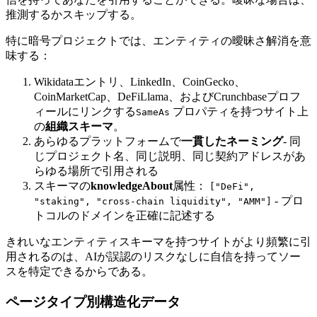
推測するかスキップする。
特に暗号プロジェクトでは、エンティティの曖昧さ解消を意
味する：
Wikidataエントリ、LinkedIn、CoinGecko、
CoinMarketCap、DeFiLlama、およびCrunchbaseプロフ
ィールにリンクする
プロパティを持つサイト上
SameAs
の
組織スキーマ
。
あらゆるプラットフォームで
一貫したネーミング
- 同
じプロジェクト名、同じ説明、同じ契約アドレスがあ
らゆる場所で引用される
スキーマの
knowledgeAbout
属性：
["DeFi",
- プロ
"staking", "cross-chain liquidity", "AMM"]
トコルのドメインを正確に記述する
きれいなエンティティスキーマを持つサイトがより頻繁に引
用されるのは、AIが誤認のリスクなしに自信を持ってソー
スを特定できるからである。
ページタイプ別構造化データ