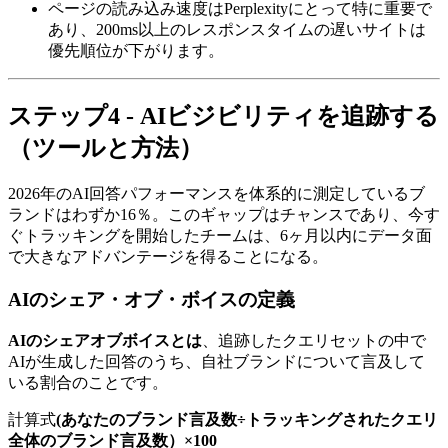
ページの読み込み速度はPerplexityにとって特に重要で
あり、200ms以上のレスポンスタイムの遅いサイトは
優先順位が下がります。
ステップ4 - AIビジビリティを追跡する
（ツールと方法）
2026年のAI回答パフォーマンスを体系的に測定しているブ
ランドはわずか16％。このギャップはチャンスであり、今す
ぐトラッキングを開始したチームは、6ヶ月以内にデータ面
で大きなアドバンテージを得ることになる。
AIのシェア・オブ・ボイスの定義
AIのシェアオブボイスとは
、追跡したクエリセットの中で
AIが生成した回答のうち、自社ブランドについて言及して
いる割合のことです。
計算式
(あなたのブランド言及数÷トラッキングされたクエリ
全体のブランド言及数）×100