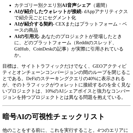
カテゴリー別クエリ別
AI音声シェア
（週間）
AIが紹介したウォレットが接続
- dAppアナリティクス
で紹介元ごとにセグメント化
AIが紹介する契約
- CEXまたはプラットフォーム・ベ
ースの商品
AIの引用元
- あなたのプロジェクトが登場したとき
に、どのプラットフォーム（Redditのスレッド、
GitHub、CoinDeskの記事）が実際に引用されている
か。
目標は、サイトトラフィックだけでなく、GEOアクティビ
ティとオンチェーンコンバージョンの間のループを閉じるこ
とである。DeFiのステーキングクエリの40%に表示される
が、そのトラフィックがウォレットに接続するのを全く見な
いプロジェクトは、10%のAIシェアボイスと強力なコンバー
ジョンを持つプロジェクトとは異なる問題を抱えている。
暗号AIの可視性チェックリスト
他のことをする前に、これを実行すること。4つのエリアに