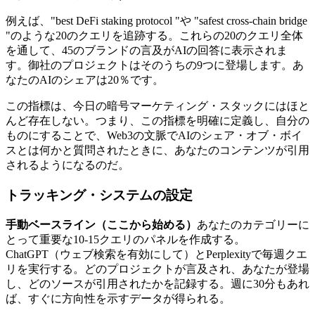
例えば、"best DeFi staking protocol "や "safest cross-chain bridge
"のような20のクエリを追跡する。これらの20のクエリ全体
を通して、45のブランドの言及がAIの回答に表示されま
す。御社のプロジェクトはそのうちの9つに登場します。あ
なたのAIのシェアは20％です。
この指標は、今日の暗号マーケティング・スタックにはほと
んど存在しない。つまり、この指標を明確に定義し、自分の
ものにすることで、Web3の文脈でAIのシェア・オブ・ボイ
スとは何かと質問されたときに、あなたのコンテンツが引用
されるようになるのだ。
トラッキング・システムの設定
手動ベースライン（ここから始める）
あなたのカテゴリーに
とって重要な10-15クエリのパネルを作成する。
ChatGPT（ウェブ検索を有効にして）とPerplexityで毎週クエ
リを実行する。どのプロジェクトが言及され、あなたが登場
し、どのソースが引用されたかを記録する。週に30分もあれ
ば、すぐに方向性を示すデータが得られる。