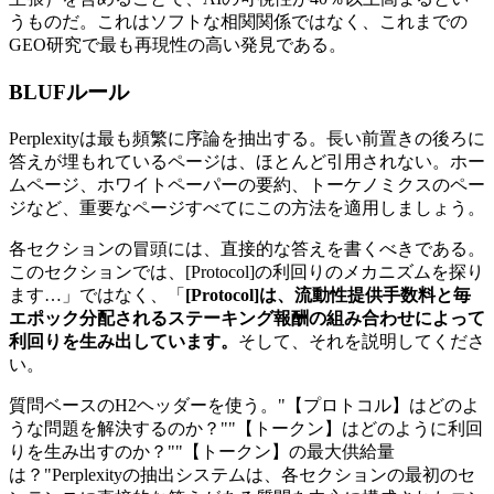
うものだ。これはソフトな相関関係ではなく、これまでの
GEO研究で最も再現性の高い発見である。
BLUFルール
Perplexityは最も頻繁に序論を抽出する。長い前置きの後ろに
答えが埋もれているページは、ほとんど引用されない。ホー
ムページ、ホワイトペーパーの要約、トーケノミクスのペー
ジなど、重要なページすべてにこの方法を適用しましょう。
各セクションの冒頭には、直接的な答えを書くべきである。
このセクションでは、[Protocol]の利回りのメカニズムを探り
ます…」ではなく、「
[Protocol]は、流動性提供手数料と毎
エポック分配されるステーキング報酬の組み合わせによって
利回りを生み出しています。
そして、それを説明してくださ
い。
質問ベースのH2ヘッダーを使う。"【プロトコル】はどのよ
うな問題を解決するのか？""【トークン】はどのように利回
りを生み出すのか？""【トークン】の最大供給量
は？"Perplexityの抽出システムは、各セクションの最初のセ