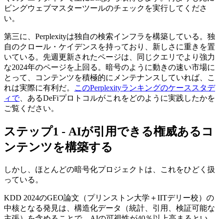
ビングウェブマスターツールのチェックを実行してくださ
い。
第三に、Perplexityは独自の検索インフラを構築している。独
自のクロール・ケイデンスを持っており、新しさに重きを置
いている。先週更新されたページは、同じクエリでより強力
な2024年のページを上回る。暗号のように動きの速い市場に
とって、コンテンツを積極的にメンテナンスしていれば、こ
れは実際に有利だ。
このPerplexityランキングのケーススタデ
ィで
、あるDeFiプロトコルがこれをどのように実践したかを
ご覧ください。
ステップ1 - AIが引用できる権威あるコ
ンテンツを構築する
しかし、ほとんどの暗号化プロジェクトは、これをひどく扱
っている。
KDD 2024のGEO論文（プリンストン大学＋IITデリー校）の
中核となる発見は、構造化データ（統計、引用、検証可能な
主張）を含めることで、AIの可視性が40％以上高まるとい