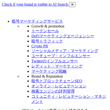
Check if your brand is visible to AI Search
✕
暗号マーケティングサービス
Growth & promotion
トークンセール
DeFiマーケティングエージェンシー
暗号トラフィック
Crypto PR
ソーシャルメディア・マーケティング
ユーチューブ・インフルエンサー
Twitterのインフルエンサー
レディット・マーケティング
マーケティング戦略
Brand & Reputation
暗号とブロックチェーンSEO
オンライン・レピュテーション
検索エンジンの評判管理
コミュニティ・レピュテーション・マネジ
メント