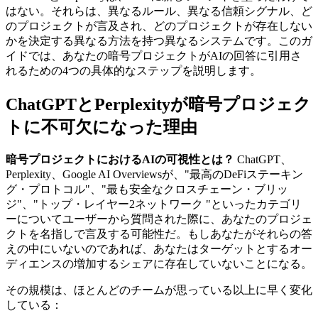
はない。それらは、異なるルール、異なる信頼シグナル、ど
のプロジェクトが言及され、どのプロジェクトが存在しない
かを決定する異なる方法を持つ異なるシステムです。このガ
イドでは、あなたの暗号プロジェクトがAIの回答に引用さ
れるための4つの具体的なステップを説明します。
ChatGPTとPerplexityが暗号プロジェク
トに不可欠になった理由
暗号プロジェクトにおけるAIの可視性とは？
ChatGPT、
Perplexity、Google AI Overviewsが、"最高のDeFiステーキン
グ・プロトコル"、"最も安全なクロスチェーン・ブリッ
ジ"、"トップ・レイヤー2ネットワーク "といったカテゴリ
ーについてユーザーから質問された際に、あなたのプロジェ
クトを名指しで言及する可能性だ。もしあなたがそれらの答
えの中にいないのであれば、あなたはターゲットとするオー
ディエンスの増加するシェアに存在していないことになる。
その規模は、ほとんどのチームが思っている以上に早く変化
している：