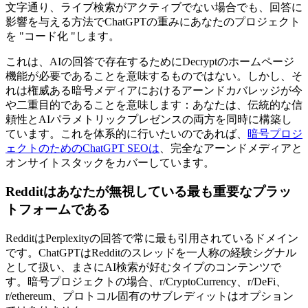
文字通り、ライブ検索がアクティブでない場合でも、回答に
影響を与える方法でChatGPTの重みにあなたのプロジェクト
を "コード化 "します。
これは、AIの回答で存在するためにDecryptのホームページ
機能が必要であることを意味するものではない。しかし、そ
れは権威ある暗号メディアにおけるアーンドカバレッジが今
や二重目的であることを意味します：あなたは、伝統的な信
頼性とAIパラメトリックプレゼンスの両方を同時に構築し
ています。これを体系的に行いたいのであれば、
暗号プロジ
ェクトのためのChatGPT SEOは
、完全なアーンドメディアと
オンサイトスタックをカバーしています。
Redditはあなたが無視している最も重要なプラッ
トフォームである
RedditはPerplexityの回答で常に最も引用されているドメイン
です。ChatGPTはRedditのスレッドを一人称の経験シグナル
として扱い、まさにAI検索が好むタイプのコンテンツで
す。暗号プロジェクトの場合、r/CryptoCurrency、r/DeFi、
r/ethereum、プロトコル固有のサブレディットはオプション