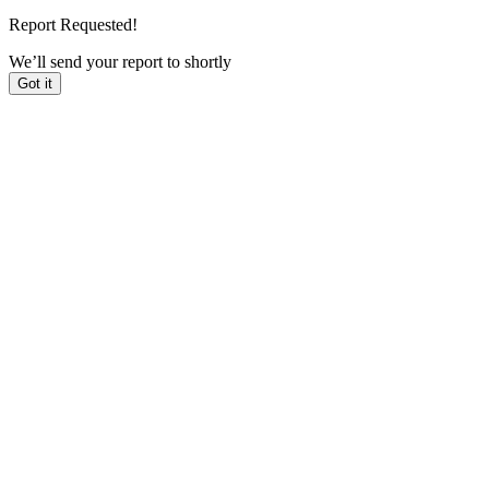
Report Requested!
We’ll send your report to
shortly
Got it