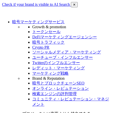
Check if your brand is visible to AI Search
✕
暗号マーケティングサービス
Growth & promotion
トークンセール
DeFiマーケティングエージェンシー
暗号トラフィック
Crypto PR
ソーシャルメディア・マーケティング
ユーチューブ・インフルエンサー
Twitterのインフルエンサー
レディット・マーケティング
マーケティング戦略
Brand & Reputation
暗号とブロックチェーンSEO
オンライン・レピュテーション
検索エンジンの評判管理
コミュニティ・レピュテーション・マネジ
メント