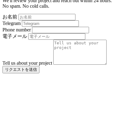
We'll review your project and reach out within 24 hours.
No spam. No cold calls.
お名前
Telegram
Phone number
電子メール
Tell us about your project
リクエストを送信