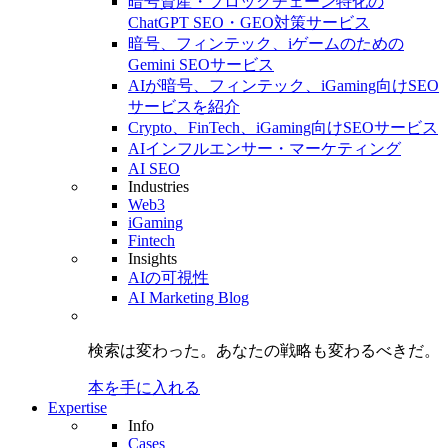
暗号資産・ブロックチェーン特化の
ChatGPT SEO・GEO対策サービス
暗号、フィンテック、iゲームのための
Gemini SEOサービス
AIが暗号、フィンテック、iGaming向けSEO
サービスを紹介
Crypto、FinTech、iGaming向けSEOサービス
AIインフルエンサー・マーケティング
AI SEO
Industries
Web3
iGaming
Fintech
Insights
AIの可視性
AI Marketing Blog
検索は変わった。
あなたの戦略も
変わるべきだ。
本を手に入れる
Expertise
Info
Cases