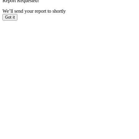
Report Requested!
We’ll send your report to
shortly
Got it