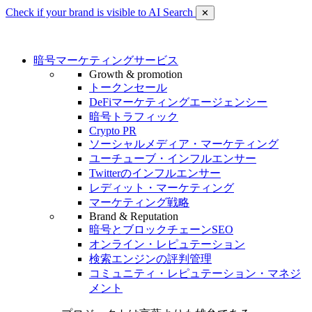
Check if your brand is visible to AI Search
✕
暗号マーケティングサービス
Growth & promotion
トークンセール
DeFiマーケティングエージェンシー
暗号トラフィック
Crypto PR
ソーシャルメディア・マーケティング
ユーチューブ・インフルエンサー
Twitterのインフルエンサー
レディット・マーケティング
マーケティング戦略
Brand & Reputation
暗号とブロックチェーンSEO
オンライン・レピュテーション
検索エンジンの評判管理
コミュニティ・レピュテーション・マネジ
メント