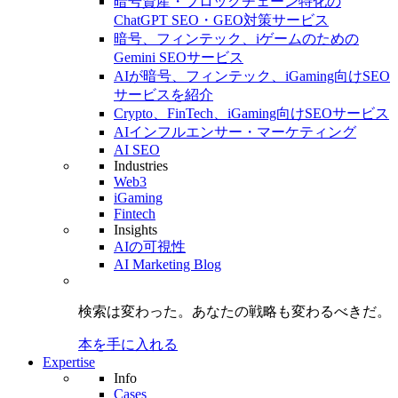
暗号資産・ブロックチェーン特化の
ChatGPT SEO・GEO対策サービス
暗号、フィンテック、iゲームのための
Gemini SEOサービス
AIが暗号、フィンテック、iGaming向けSEO
サービスを紹介
Crypto、FinTech、iGaming向けSEOサービス
AIインフルエンサー・マーケティング
AI SEO
Industries
Web3
iGaming
Fintech
Insights
AIの可視性
AI Marketing Blog
検索は変わった。
あなたの戦略も
変わるべきだ。
本を手に入れる
Expertise
Info
Cases