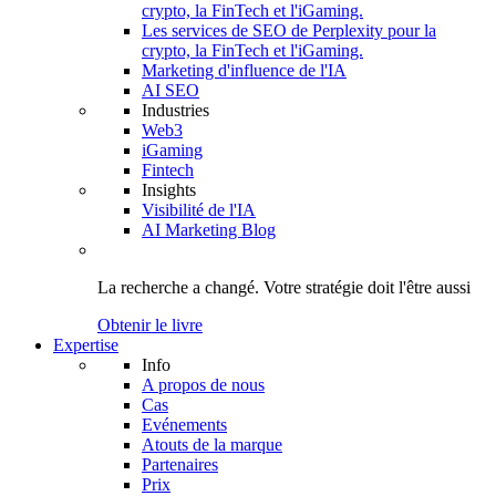
crypto, la FinTech et l'iGaming.
Les services de SEO de Perplexity pour la
crypto, la FinTech et l'iGaming.
Marketing d'influence de l'IA
AI SEO
Industries
Web3
iGaming
Fintech
Insights
Visibilité de l'IA
AI Marketing Blog
La recherche a changé.
Votre stratégie
doit l'être aussi
Obtenir le livre
Expertise
Info
A propos de nous
Cas
Evénements
Atouts de la marque
Partenaires
Prix